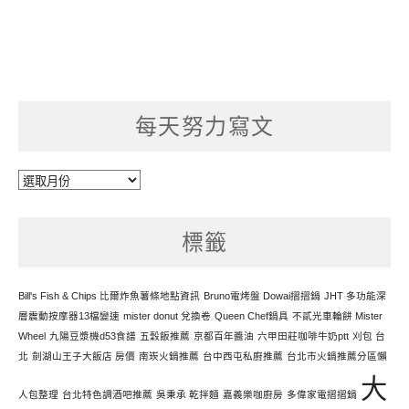
每天努力寫文
每
天
努
標籤
力
寫
文
Bill's Fish & Chips 比爾炸魚薯條地點資訊
Bruno電烤盤 Dowai摺摺鍋
JHT 多功能深
層震動按摩器13檔變速
mister donut 兌換卷
Queen Chef鍋具
不貳光車輪餅 Mister
Wheel
九陽豆漿機d53食譜
五穀飯推薦
京都百年醬油
六甲田莊咖啡牛奶ptt
刈包 台
北
劍湖山王子大飯店 房價
南崁火鍋推薦
台中西屯私廚推薦
台北市火鍋推薦分區懶
大
人包整理
台北特色調酒吧推薦
吳秉承 乾拌麵
嘉義樂咖廚房
多偉家電摺摺鍋