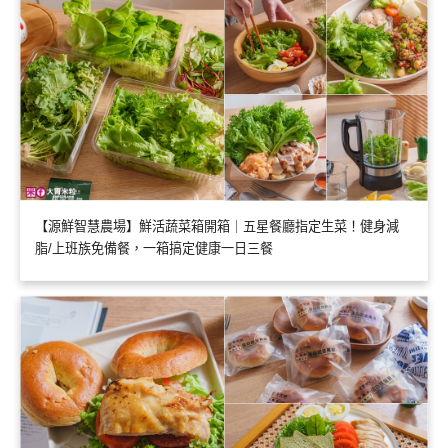
【源鮮智慧農場】鮮活蔬菜箱開箱｜五星餐廳指定生菜！健身減
脂/上班族免備餐，一箱搞定健康一日三餐