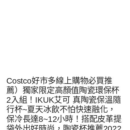
Costco好市多線上購物必買推
薦）獨家限定高顏值陶瓷環保杯
2入組！IKUK艾可 真陶瓷保溫隨
行杯~夏天冰飲不怕快速融化，
保冷長達8~12小時！搭配皮革提
袋外出好時尚，陶瓷杯推薦2022