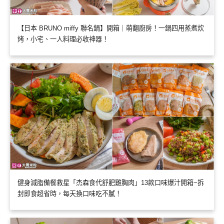
【日本 BRUNO miffy 聯名鍋】開箱｜萌翻廚房！一鍋四用蒸煮炊
烤，小宅、一人料理必收神器！
健身減脂備餐救星「杰森食代舒肥雞胸肉」13款口味爆汁開箱~拆
封即食超省時，每天換口味吃不膩！