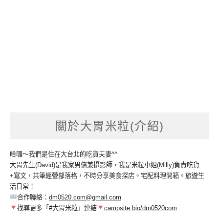
關於大胃米粒(介紹)
哈囉～我們是住在大台北的吃貨夫妻^^
大胃先生(David)是我家男傭兼攝影師，我是米粒小姐(Milly)負責吃貨
+寫文，共筆經營部落格，不時分享美食探店。宅配料理開箱。旅遊生
活日常！
合作聯絡：
dm0520.com@gmail.com
找尋更多「#大胃米粒」連結
campsite.bio/dm0520com