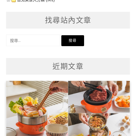
找尋站內文章
搜
尋
關
鍵
字:
近期文章