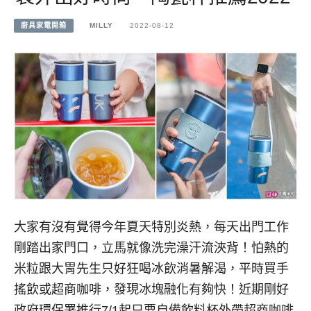
廚具家電開箱
MILLY
2022-08-12
大家有沒有覺得今年夏天特別炎熱，每天出門工作
剛踏出家門口，立馬就像洗完澡汗流浹背！怕熱的
米粒跟大胃先生只好狂喝冰飲消暑解渴，平時買手
搖飲或超商咖啡，發現冰塊融化有夠快！近期剛好
政府環保署推行7/1起只要自備飲料杯外帶超商咖啡