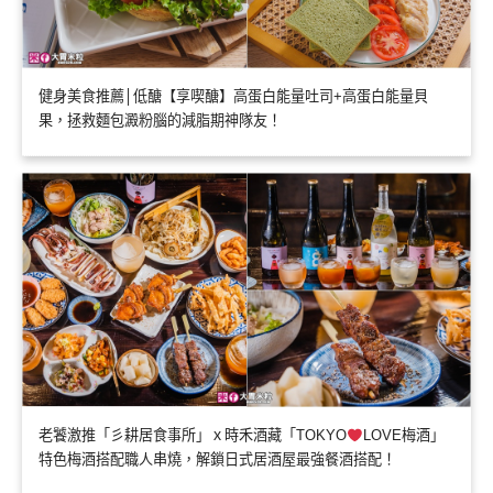
健身美食推薦│低醣【享喫醣】高蛋白能量吐司+高蛋白能量貝
果，拯救麵包澱粉腦的減脂期神隊友！
老饕激推「彡耕居食事所」ｘ時禾酒藏「TOKYO
LOVE梅酒」
特色梅酒搭配職人串燒，解鎖日式居酒屋最強餐酒搭配！