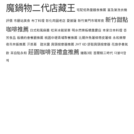
魔鍋物二代店藏王
宅配低熱量麵食推薦
富及第洗衣機
新竹甜點
評價
市廳站美食
布丁料理
彰化肉圓老店
愛披薩
新竹東門市場宵夜
咖啡推薦
日式和風麻醬
旺來冰館菜單
明水然樂板橋重慶店
本家日本料理
杏
芳食品
板橋約會餐廳推薦
桃園中壢青埔聚餐推薦
比爾炸魚薯條帶皮薯條
永和樂華
夜市丼飯推薦
汗蒸幕 甜米露
肩頸按摩器推薦 JHT 6D 舒鬆肩頸按摩器
花旗參養氣
莊園咖啡豆禮盒推薦
飲
茶自點永和
鐘路3街
首爾糕三時代
더불어함
께