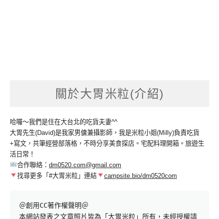
關於大胃米粒(介紹)
哈囉～我們是住在大台北的吃貨夫妻^^
大胃先生(David)是我家男傭兼攝影師，我是米粒小姐(Milly)負責吃貨
+寫文，共筆經營部落格，不時分享美食探店。宅配料理開箱。旅遊生
活日常！
合作聯絡：
dm0520.com@gmail.com
找尋更多「#大胃米粒」連結
campsite.bio/dm0520com
＠創用CC著作權聲明＠

本網站發表之文章照片皆為「大胃米粒」所有，未經授權請