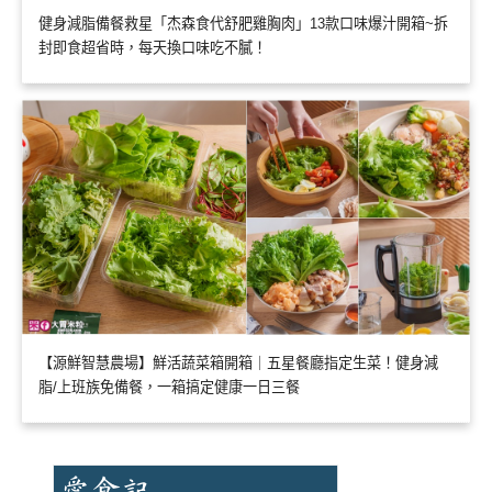
健身減脂備餐救星「杰森食代舒肥雞胸肉」13款口味爆汁開箱~拆
封即食超省時，每天換口味吃不膩！
【源鮮智慧農場】鮮活蔬菜箱開箱｜五星餐廳指定生菜！健身減
脂/上班族免備餐，一箱搞定健康一日三餐