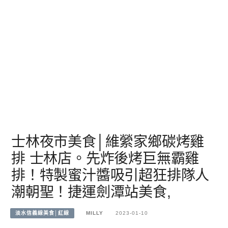
士林夜市美食│維縈家鄉碳烤雞
排 士林店。先炸後烤巨無霸雞
排！特製蜜汁醬吸引超狂排隊人
潮朝聖！捷運劍潭站美食,
淡水信義線美食│紅線
MILLY
2023-01-10