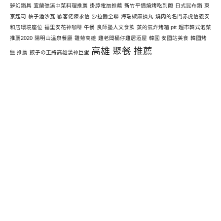
夢幻鍋具
宜蘭礁溪中菜料理推薦
掛脖電扇推薦
新竹平價燒烤吃到飽
日式昆布鍋
東
京起司
柚子酒沙瓦
歐客佬陳永信
沙拉醬全聯
海瑞椒麻摃丸
燒肉的名門赤虎信義安
和店環境座位
福里安花神咖啡 午餐
良師塾人文食飲
蒸的氣炸烤箱 ptt
超市韓式泡菜
推薦2020
陽明山溫泉餐廳
雛菊高雄
雞老闆桶仔雞居酒屋
韓國 安國站美食
韓國烤
高雄 聚餐 推薦
盤 推薦
餃子の王將高雄漢神巨蛋