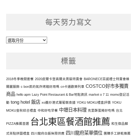
每天努力寫文
每
天
努
標籤
力
寫
文
2018冬季晚間套餐
2020皮爾卡登高爾夫男裝特賣會
BARONECE百諾禮士特賣會維
COSTCO好市多獨賣
爾麗服飾
c bon蒸的氣炸烤箱好用嗎
cn卡通歡樂列車
商品
hello apm
Lazy Point Restaurant & Bar地點資訊
market o 7 11
momo登記活
tong hotel 飯店
動
xo醬炒港式蘿蔔糕食譜
YOKU MOKU禮盒評價
YOKU
中壢日本料理
MOKU金秋綜合禮盒
中和好吃早餐
克里酥蛋捲好吃嗎
台北
台北東區餐酒館推薦
PIZZA推薦首選
和生御品蘇
四川龍府菜單價位
式茶點拼圖禮盒
四川龍府白飯無限供應
團購手工餅乾推薦