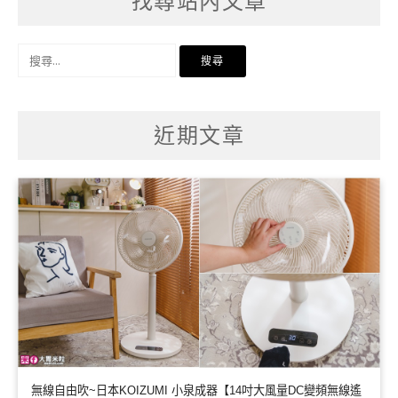
找尋站內文章
搜
尋
關
鍵
字:
近期文章
無線自由吹~日本KOIZUMI 小泉成器【14吋大風量DC變頻無線遙