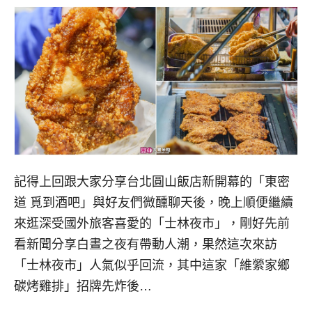
記得上回跟大家分享台北圓山飯店新開幕的「東密
道 覓到酒吧」與好友們微醺聊天後，晚上順便繼續
來逛深受國外旅客喜愛的「士林夜市」，剛好先前
看新聞分享白晝之夜有帶動人潮，果然這次來訪
「士林夜市」人氣似乎回流，其中這家「維縈家鄉
碳烤雞排」招牌先炸後…