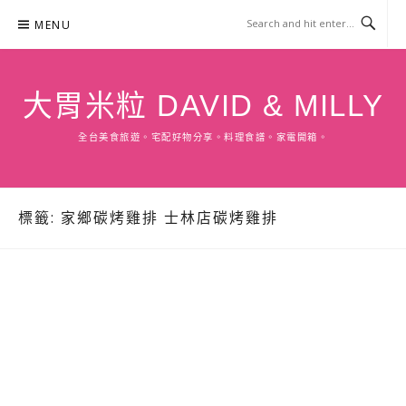
Skip
MENU
to
content
大胃米粒 DAVID & MILLY
全台美食旅遊。宅配好物分享。料理食譜。家電開箱。
標籤:
家鄉碳烤雞排 士林店碳烤雞排