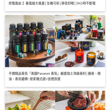
控電風扇 】暴風級大風量│全機可拆│靜音舒眠│24小時不斷電
平價精品香氛「美國Pavaruni 香氛」嚴選瑞士頂級香料│擴香、精
油、香氛蠟燭~居家儀式感+送禮首選