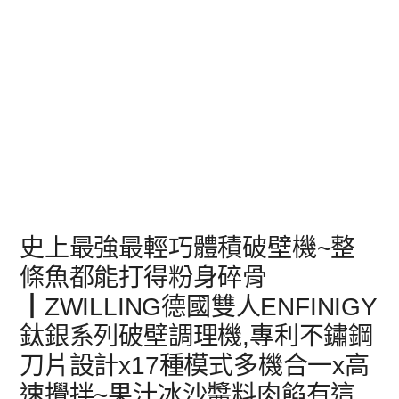
史上最強最輕巧體積破壁機~整
條魚都能打得粉身碎骨
┃ZWILLING德國雙人ENFINIGY
鈦銀系列破壁調理機,專利不鏽鋼
刀片設計x17種模式多機合一x高
速攪拌~果汁冰沙醬料肉餡有這