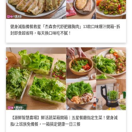
健身減脂備餐救星「杰森食代舒肥雞胸肉」13款口味爆汁開箱~拆
封即食超省時，每天換口味吃不膩！
【源鮮智慧農場】鮮活蔬菜箱開箱｜五星餐廳指定生菜！健身減
脂/上班族免備餐，一箱搞定健康一日三餐