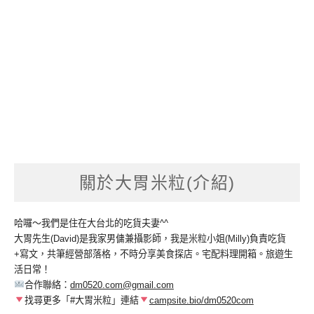
關於大胃米粒(介紹)
哈囉～我們是住在大台北的吃貨夫妻^^
大胃先生(David)是我家男傭兼攝影師，我是米粒小姐(Milly)負責吃貨
+寫文，共筆經營部落格，不時分享美食探店。宅配料理開箱。旅遊生
活日常！
合作聯絡：
dm0520.com@gmail.com
找尋更多「#大胃米粒」連結
campsite.bio/dm0520com