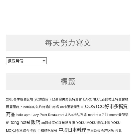
每天努力寫文
每
天
努
標籤
力
寫
文
2018冬季晚間套餐
2020皮爾卡登高爾夫男裝特賣會
BARONECE百諾禮士特賣會維
COSTCO好市多獨賣
爾麗服飾
c bon蒸的氣炸烤箱好用嗎
cn卡通歡樂列車
商品
hello apm
Lazy Point Restaurant & Bar地點資訊
market o 7 11
momo登記活
tong hotel 飯店
動
xo醬炒港式蘿蔔糕食譜
YOKU MOKU禮盒評價
YOKU
中壢日本料理
MOKU金秋綜合禮盒
中和好吃早餐
克里酥蛋捲好吃嗎
台北