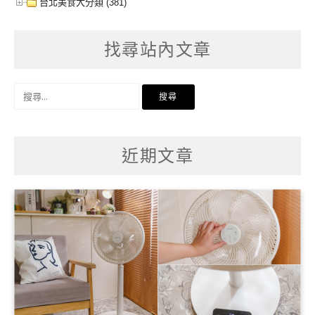
台北美食大分類 (381)
找尋站內文章
搜
尋
關
鍵
字:
近期文章