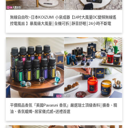
無線自由吹~日本KOIZUMI 小泉成器【14吋大風量DC變頻無線遙
控電風扇 】暴風級大風量│全機可拆│靜音舒眠│24小時不斷電
平價精品香氛「美國Pavaruni 香氛」嚴選瑞士頂級香料│擴香、精
油、香氛蠟燭~居家儀式感+送禮首選