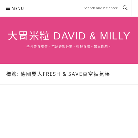
Skip
MENU
to
content
大胃米粒 DAVID & MILLY
全台美食旅遊。宅配好物分享。料理食譜。家電開箱。
標籤:
德國雙人FRESH & SAVE真空抽氣棒