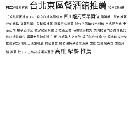
台北東區餐酒館推薦
PIZZA推薦首選
和生御品蘇
四川龍府菜單價位
式茶點拼圖禮盒
四川龍府白飯無限供應
團購手工餅乾推薦
夢幻鍋具
宜蘭礁溪中菜料理推薦
掛脖電扇推薦
新竹平價燒烤吃到飽
日式昆布鍋
東
京起司
柚子酒沙瓦
歐客佬陳永信
沙拉醬全聯
海瑞椒麻摃丸
燒肉的名門赤虎信義安
和店環境座位
福里安花神咖啡 午餐
良師塾人文食飲
蒸的氣炸烤箱 ptt
超市韓式泡菜
推薦2020
陽明山溫泉餐廳
雛菊高雄
雞老闆桶仔雞居酒屋
韓國 安國站美食
韓國烤
高雄 聚餐 推薦
盤 推薦
餃子の王將高雄漢神巨蛋