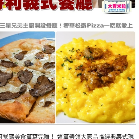
廚餐廳美食篇寫完囉！ 這篇帶領大家品嚐經典義式現