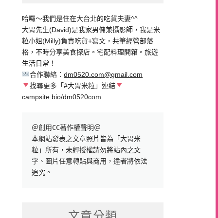
哈囉～我們是住在大台北的吃貨夫妻^^
大胃先生(David)是我家男傭兼攝影師，我是米
粒小姐(Milly)負責吃貨+寫文，共筆經營部落
格，不時分享美食探店。宅配料理開箱。旅遊
生活日常！
合作聯絡：
dm0520.com@gmail.com
找尋更多「#大胃米粒」連結
campsite.bio/dm0520com
＠創用CC著作權聲明＠

本網站發表之文章照片皆為「大胃米
粒」所有，未經授權請勿將站內之文
字、圖片任意轉貼與商用，違者將依法
追究。
文章分類