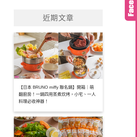
關
鍵
近期文章
字:
【日本 BRUNO miffy 聯名鍋】開箱｜萌
翻廚房！一鍋四用蒸煮炊烤，小宅、一人
料理必收神器！