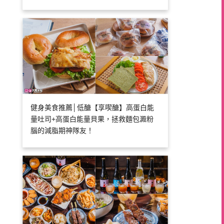
健身美食推薦│低醣【享喫醣】高蛋白能
量吐司+高蛋白能量貝果，拯救麵包澱粉
腦的減脂期神隊友！