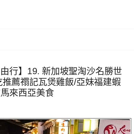
由行】19. 新加坡聖淘沙名勝世
吃推薦禤記瓦煲雞飯/亞妹福建蝦
盡馬來西亞美食