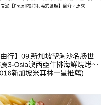
看過【Fratelli福特利義式餐廳】簡介，原來
自由行】09.新加坡聖淘沙名勝世
薦3-Osia澳西亞牛排海鮮燒烤～
016新加坡米其林一星推薦)