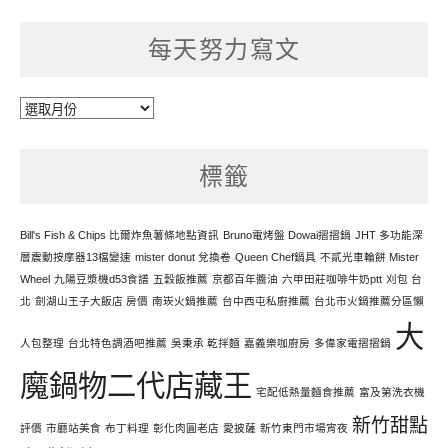
每天努力寫文
每
天
努
標籤
力
寫
文
Bill's Fish & Chips 比爾炸魚薯條地點資訊
Bruno電烤盤 Dowai摺摺鍋
JHT 多功能深
層震動按摩器13檔變速
mister donut 兌換卷
Queen Chef鍋具
不貳光車輪餅 Mister
Wheel
九陽豆漿機d53食譜
五穀飯推薦
京都百年醬油
六甲田莊咖啡牛奶ptt
刈包 台
北
劍湖山王子大飯店 房價
南崁火鍋推薦
台中西屯私廚推薦
台北市火鍋推薦分區懶
大
人包整理
台北特色調酒吧推薦
吳秉承 乾拌麵
嘉義樂咖廚房
多偉家電摺摺鍋
魔鍋物二代店藏王
宅配低熱量麵食推薦
富及第洗衣機
新竹甜點
評價
市廳站美食
布丁料理
彰化肉圓老店
愛披薩
新竹東門市場宵夜