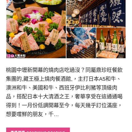
桃園中壢新開幕的燒肉店吃過沒？同屬鼎珍旺餐飲
集團的,藏王極上燒肉餐酒館,，主打日本A5和牛、
澳洲和牛、美國和牛、西班牙伊比利豬等頂級肉
品，搭配日本十大清酒之王，奢華享受在這通通喝
得到！一月份低調開幕至今，每天幾乎訂位滿座，
想要嚐鮮的朋友，千…