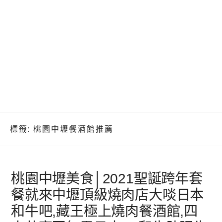
標籤:
桃園中壢餐酒館推薦
桃園中壢美食│2021聖誕跨年套
餐就來中壢頂級燒肉店大啖日本
和牛吧,藏王極上燒肉餐酒館,四