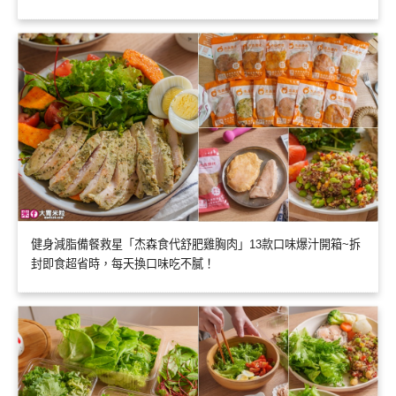
健身減脂備餐救星「杰森食代舒肥雞胸肉」13款口味爆汁開箱~拆
封即食超省時，每天換口味吃不膩！