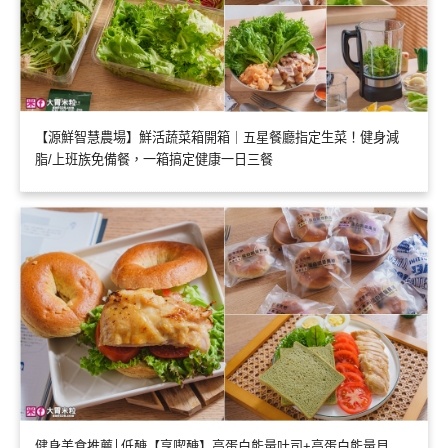
【源鮮智慧農場】鮮活蔬菜箱開箱｜五星餐廳指定生菜！健身減
脂/上班族免備餐，一箱搞定健康一日三餐
健身美食推薦│低醣【享喫醣】高蛋白能量吐司+高蛋白能量貝