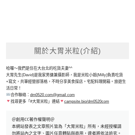
關於大胃米粒(介紹)
哈囉～我們是住在大台北的吃貨夫妻^^
大胃先生(David)是我家男傭兼攝影師，我是米粒小姐(Milly)負責吃貨
+寫文，共筆經營部落格，不時分享美食探店。宅配料理開箱。旅遊生
活日常！
合作聯絡：
dm0520.com@gmail.com
找尋更多「#大胃米粒」連結
campsite.bio/dm0520com
＠創用CC著作權聲明＠

本網站發表之文章照片皆為「大胃米粒」所有，未經授權請
勿將站內之文字、圖片任意轉貼與商用，違者將依法追究。