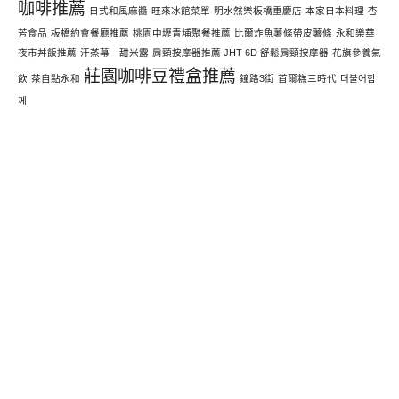
咖啡推薦
日式和風麻醬
旺來冰館菜單
明水然樂板橋重慶店
本家日本料理
杏
芳食品
板橋約會餐廳推薦
桃園中壢青埔聚餐推薦
比爾炸魚薯條帶皮薯條
永和樂華
夜市丼飯推薦
汗蒸幕 甜米露
肩頸按摩器推薦 JHT 6D 舒鬆肩頸按摩器
花旗參養氣
莊園咖啡豆禮盒推薦
飲
茶自點永和
鐘路3街
首爾糕三時代
더불어함
께