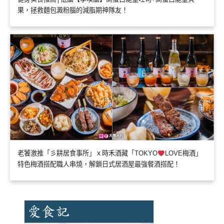
果，拯救麵包澱粉腦的減脂期神隊友！
老饕激推「彡耕居食事所」ｘ時禾酒藏「TOKYO
LOVE梅酒」
特色梅酒搭配職人串燒，解鎖日式居酒屋最強餐酒搭配！