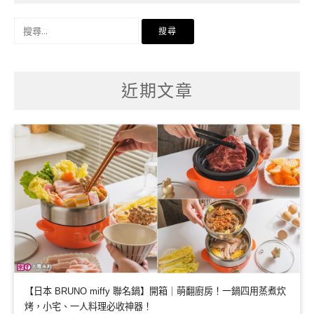
搜
尋
關
鍵
字:
近期文章
【日本 BRUNO miffy 聯名鍋】開箱｜萌翻廚房！一鍋四用蒸煮炊
烤，小宅、一人料理必收神器！