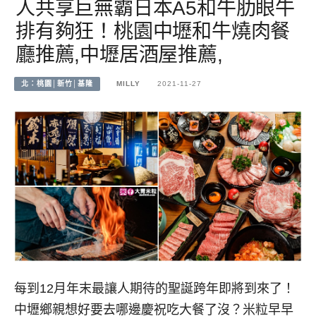
人共享巨無霸日本A5和牛肋眼牛
排有夠狂！桃園中壢和牛燒肉餐
廳推薦,中壢居酒屋推薦,
北：桃園│新竹│基隆
MILLY
2021-11-27
每到12月年末最讓人期待的聖誕跨年即將到來了！
中壢鄉親想好要去哪邊慶祝吃大餐了沒？米粒早早