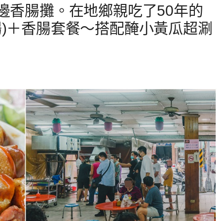
邊香腸攤。在地鄉親吃了50年的
腸)＋香腸套餐～搭配醃小黃瓜超涮