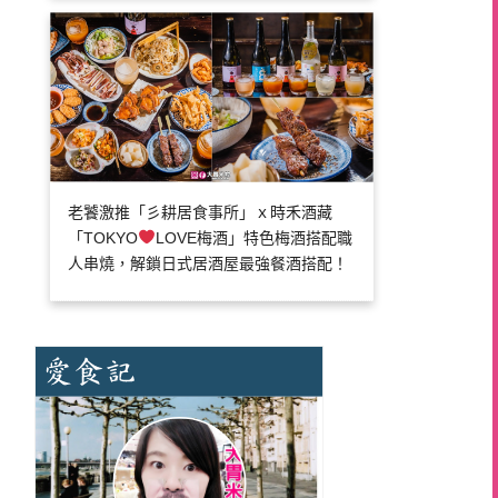
老饕激推「彡耕居食事所」ｘ時禾酒藏
「TOKYO
LOVE梅酒」特色梅酒搭配職
人串燒，解鎖日式居酒屋最強餐酒搭配！