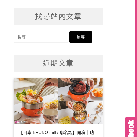
找尋站內文章
搜
尋
關
鍵
近期文章
字:
【日本 BRUNO miffy 聯名鍋】開箱｜萌