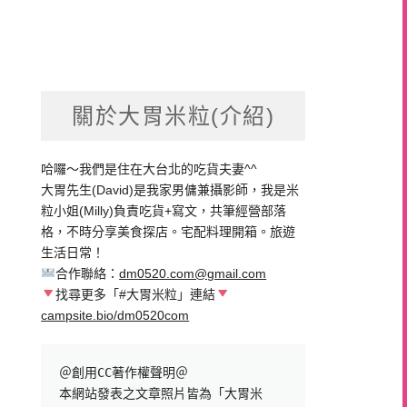
關於大胃米粒(介紹)
哈囉～我們是住在大台北的吃貨夫妻^^
大胃先生(David)是我家男傭兼攝影師，我是米
粒小姐(Milly)負責吃貨+寫文，共筆經營部落
格，不時分享美食探店。宅配料理開箱。旅遊
生活日常！
合作聯絡：
dm0520.com@gmail.com
找尋更多「#大胃米粒」連結
campsite.bio/dm0520com
＠創用CC著作權聲明＠

本網站發表之文章照片皆為「大胃米