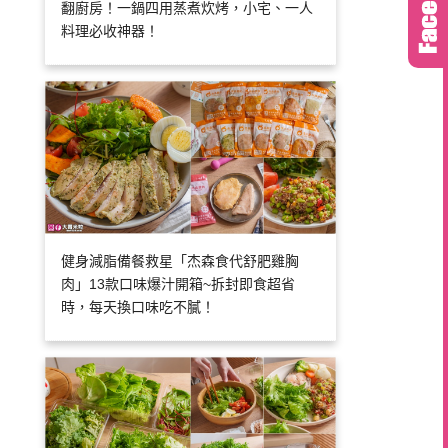
翻廚房！一鍋四用蒸煮炊烤，小宅、一人
料理必收神器！
健身減脂備餐救星「杰森食代舒肥雞胸
肉」13款口味爆汁開箱~拆封即食超省
時，每天換口味吃不膩！