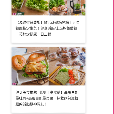
【源鮮智慧農場】鮮活蔬菜箱開箱｜五星
餐廳指定生菜！健身減脂/上班族免備餐，
一箱搞定健康一日三餐
健身美食推薦│低醣【享喫醣】高蛋白能
量吐司+高蛋白能量貝果，拯救麵包澱粉
腦的減脂期神隊友！