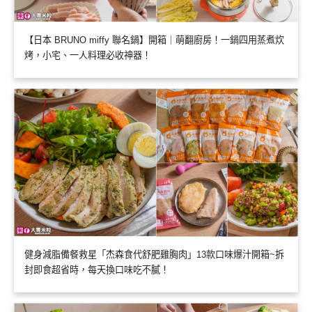
【日本 BRUNO miffy 聯名鍋】開箱｜萌翻廚房！一鍋四用蒸煮炊
烤，小宅、一人料理必收神器！
健身減脂備餐救星「杰森食代舒肥雞胸肉」13款口味爆汁開箱~拆
封即食超省時，每天換口味吃不膩！