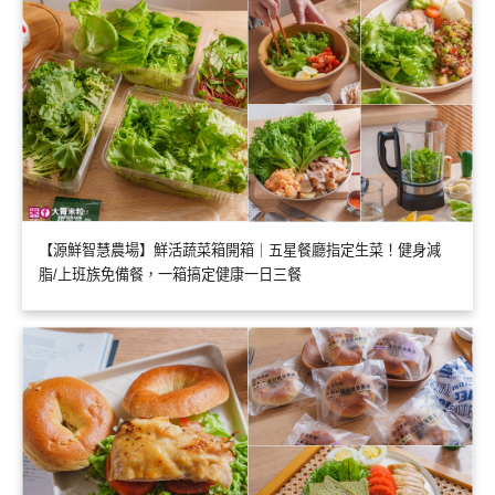
【源鮮智慧農場】鮮活蔬菜箱開箱｜五星餐廳指定生菜！健身減
脂/上班族免備餐，一箱搞定健康一日三餐