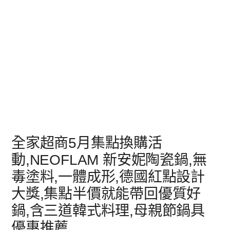
全家超商5月集點換購活
動,NEOFLAM 新安妮陶瓷鍋,無
毒塗料,一體成形,德國紅點設計
大獎,集點半價就能帶回優質好
鍋,含三道韓式料理,母親節鍋具
優惠推薦,