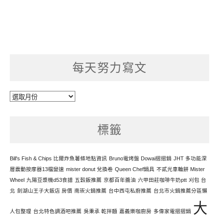
每天努力寫文
每
天
努
標籤
力
寫
文
Bill's Fish & Chips 比爾炸魚薯條地點資訊
Bruno電烤盤 Dowai摺摺鍋
JHT 多功能深
層震動按摩器13檔變速
mister donut 兌換卷
Queen Chef鍋具
不貳光車輪餅 Mister
Wheel
九陽豆漿機d53食譜
五穀飯推薦
京都百年醬油
六甲田莊咖啡牛奶ptt
刈包 台
北
劍湖山王子大飯店 房價
南崁火鍋推薦
台中西屯私廚推薦
台北市火鍋推薦分區懶
大
人包整理
台北特色調酒吧推薦
吳秉承 乾拌麵
嘉義樂咖廚房
多偉家電摺摺鍋