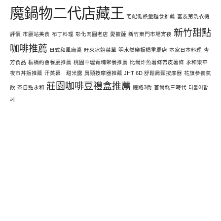
魔鍋物二代店藏王
宅配低熱量麵食推薦
富及第洗衣機
新竹甜點
評價
市廳站美食
布丁料理
彰化肉圓老店
愛披薩
新竹東門市場宵夜
咖啡推薦
日式和風麻醬
旺來冰館菜單
明水然樂板橋重慶店
本家日本料理
杏
芳食品
板橋約會餐廳推薦
桃園中壢青埔聚餐推薦
比爾炸魚薯條帶皮薯條
永和樂華
夜市丼飯推薦
汗蒸幕 甜米露
肩頸按摩器推薦 JHT 6D 舒鬆肩頸按摩器
花旗參養氣
莊園咖啡豆禮盒推薦
飲
茶自點永和
鐘路3街
首爾糕三時代
더불어함
께