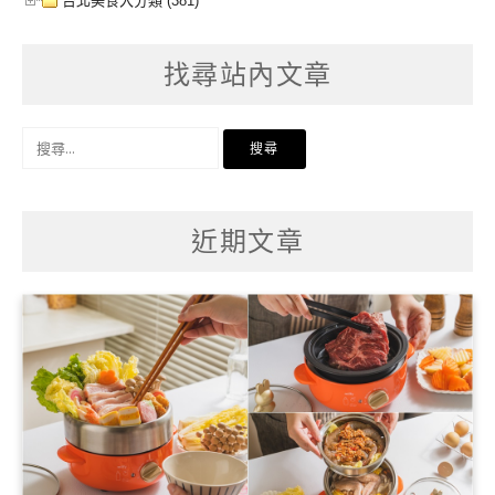
台北美食大分類 (381)
找尋站內文章
搜
尋
關
鍵
字:
近期文章