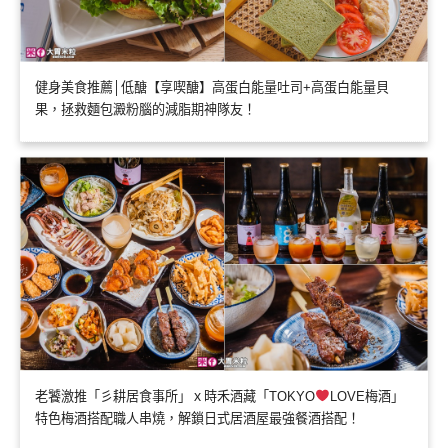
健身美食推薦│低醣【享喫醣】高蛋白能量吐司+高蛋白能量貝
果，拯救麵包澱粉腦的減脂期神隊友！
老饕激推「彡耕居食事所」ｘ時禾酒藏「TOKYO
LOVE梅酒」
特色梅酒搭配職人串燒，解鎖日式居酒屋最強餐酒搭配！