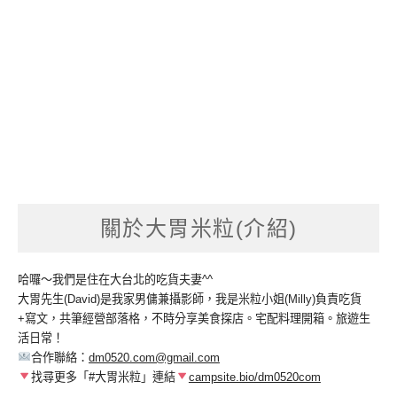
關於大胃米粒(介紹)
哈囉～我們是住在大台北的吃貨夫妻^^
大胃先生(David)是我家男傭兼攝影師，我是米粒小姐(Milly)負責吃貨
+寫文，共筆經營部落格，不時分享美食探店。宅配料理開箱。旅遊生
活日常！
合作聯絡：
dm0520.com@gmail.com
找尋更多「#大胃米粒」連結
campsite.bio/dm0520com