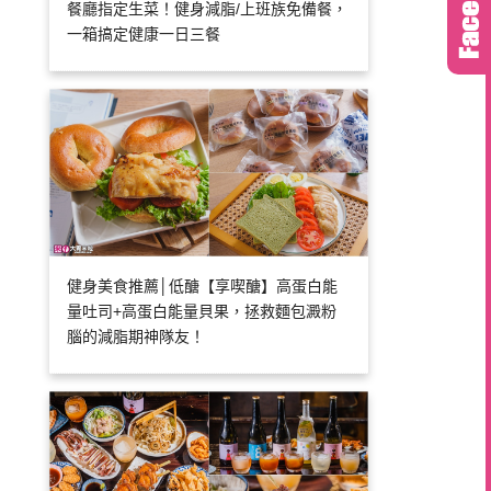
餐廳指定生菜！健身減脂/上班族免備餐，
一箱搞定健康一日三餐
健身美食推薦│低醣【享喫醣】高蛋白能
量吐司+高蛋白能量貝果，拯救麵包澱粉
腦的減脂期神隊友！