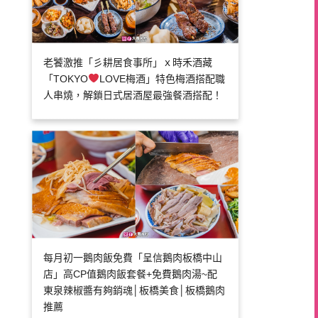
老饕激推「彡耕居食事所」ｘ時禾酒藏
「TOKYO
LOVE梅酒」特色梅酒搭配職
人串燒，解鎖日式居酒屋最強餐酒搭配！
每月初一鵝肉飯免費「呈信鵝肉板橋中山
店」高CP值鵝肉飯套餐+免費鵝肉湯~配
東泉辣椒醬有夠銷魂│板橋美食│板橋鵝肉
推薦