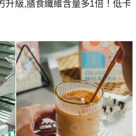
方升級,膳食纖維含量多1倍！低卡