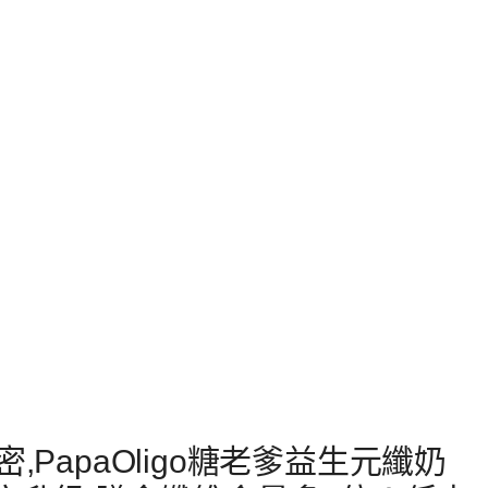
PapaOligo糖老爹益生元纖奶