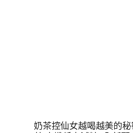
奶茶控仙女越喝越美的秘密,