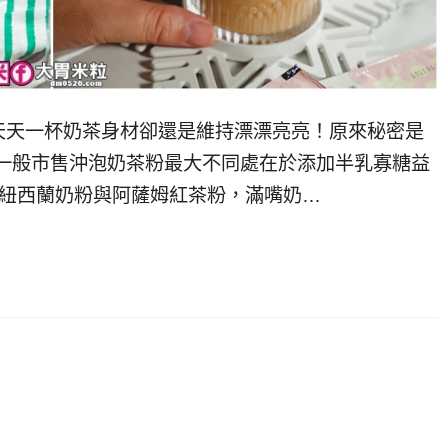
天天一杯奶茶身材卻還是維持漂漂亮亮！原來秘密是
茶,與一般市售沖泡奶茶粉最大不同處在於添加半乳寡糖益
上紐西蘭奶粉與阿薩姆紅茶粉，滿嘴奶…