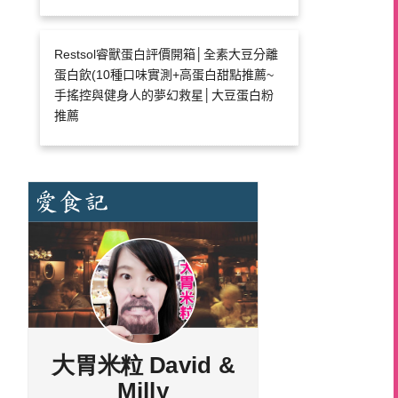
Restsol睿獸蛋白評價開箱│全素大豆分離
蛋白飲(10種口味實測+高蛋白甜點推薦~
手搖控與健身人的夢幻救星│大豆蛋白粉
推薦