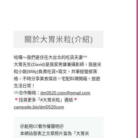
關於大胃米粒(介紹)
哈囉～我們是住在大台北的吃貨夫妻^^
大胃先生(David)是我家男傭兼攝影師，我是米
粒小姐(Milly)負責吃貨+寫文，共筆經營部落
格，不時分享美食探店。宅配料理開箱。旅遊
生活日常！
合作聯絡：
dm0520.com@gmail.com
找尋更多「#大胃米粒」連結
campsite.bio/dm0520com
＠創用CC著作權聲明＠

本網站發表之文章照片皆為「大胃米