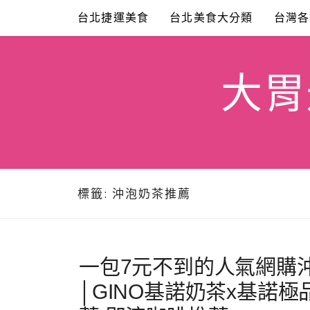
Skip
台北捷運美食
台北美食大分類
台灣各
to
content
大胃米
標籤:
沖泡奶茶推薦
一包7元不到的人氣網購沖
│GINO基諾奶茶x基諾