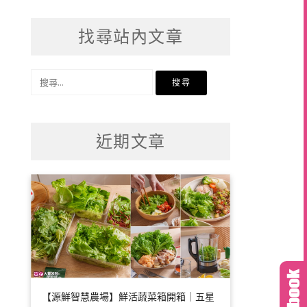
找尋站內文章
搜
尋
關
鍵
近期文章
字:
【源鮮智慧農場】鮮活蔬菜箱開箱｜五星