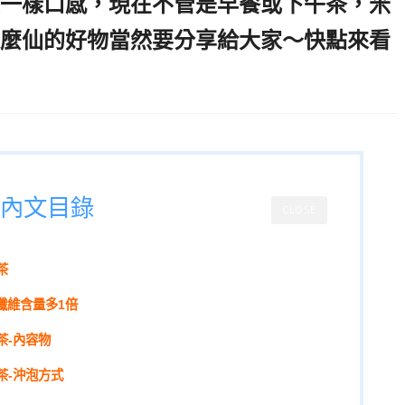
一樣口感，現在不管是早餐或下午茶，米
麼仙的好物當然要分享給大家～快點來看
泡奶茶,糖老爹益生元纖奶茶,,
內文目錄
CLOSE
茶
纖維含量多1倍
奶茶-內容物
奶茶-沖泡方式