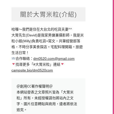
關於大胃米粒(介紹)
哈囉～我們是住在大台北的吃貨夫妻^^
大胃先生(David)是我家男傭兼攝影師，我是米
粒小姐(Milly)負責吃貨+寫文，共筆經營部落
格，不時分享美食探店。宅配料理開箱。旅遊
生活日常！
合作聯絡：
dm0520.com@gmail.com
找尋更多「#大胃米粒」連結
campsite.bio/dm0520com
＠創用CC著作權聲明＠

本網站發表之文章照片皆為「大胃米
粒」所有，未經授權請勿將站內之文
字、圖片任意轉貼與商用，違者將依法
追究。