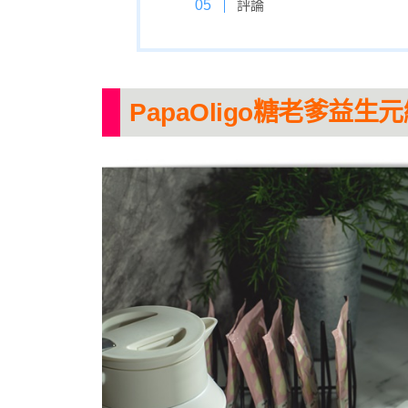
評論
PapaOligo糖老爹益生