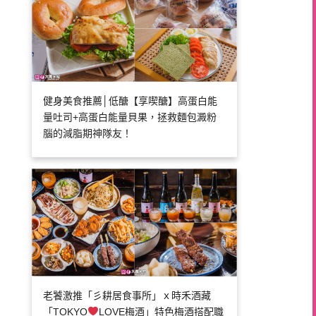
健身美食推薦│低醣【享喫醣】高蛋白能
量吐司+高蛋白能量貝果，拯救麵包澱粉
腦的減脂期神隊友！
老饕激推「彡耕居食事所」ｘ時禾酒藏
「TOKYO
LOVE梅酒」特色梅酒搭配職