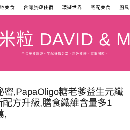
地美食
台灣旅遊住宿
環遊世界
宅配美食
廚具
粒 DAVID & M
全台美食旅遊。宅配好物分享。料理食譜。家電開箱。
,PapaOligo糖老爹益生元纖
新配方升級,膳食纖維含量多1
,