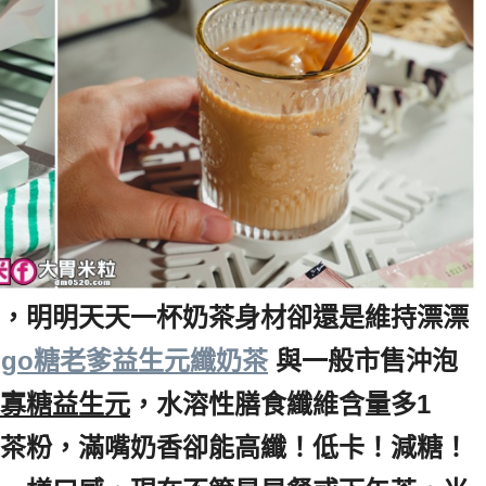
，明明天天一杯奶茶身材卻還是維持漂漂
Oligo糖老爹益生元纖奶茶
,
與一般市售沖泡
寡糖益生元
，水溶性膳食纖維含量多1
茶粉，滿嘴奶香卻能高纖！低卡！減糖！