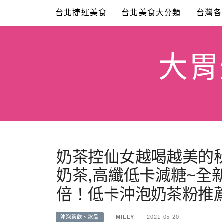
Skip
台北捷運美食
台北美食大分類
台灣各
to
content
大胃米
奶茶控仙女越喝越美的秘密
奶茶,高纖低卡減糖~全
倍！低卡沖泡奶茶粉推薦
MILLY
2021-05-20
沖泡茶飲、冰品