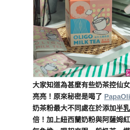
大家知道為甚麼有些奶茶控仙女
亮亮！原來秘密是喝了
,
Papa
奶茶粉最大不同處在於添加
半乳
倍！加上紐西蘭奶粉與阿薩姆紅