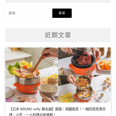
搜
尋
關
鍵
字:
近期文章
【日本 BRUNO miffy 聯名鍋】開箱｜萌翻廚房！一鍋四用蒸煮炊
烤，小宅、一人料理必收神器！