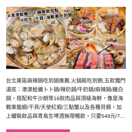
台北東區麻辣鍋吃到鍋推薦,火鍋殿吃到飽,五款獨門
湯底：港澳蛤蠣卜卜鍋/辣奶鍋/牛奶鍋/麻辣鍋/雞白
鍋，搭配和牛沙朗等16款肉品與頂級海鮮，像是海
戰車龍蝦/干貝/天使紅蝦/三點蟹以及各種貝類，加
上罐裝飲品與青島生啤酒無限暢飲，只要549元/7…