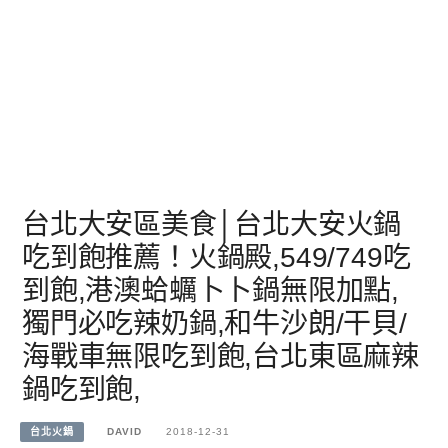
台北大安區美食│台北大安火鍋
吃到飽推薦！火鍋殿,549/749吃
到飽,港澳蛤蠣卜卜鍋無限加點,
獨門必吃辣奶鍋,和牛沙朗/干貝/
海戰車無限吃到飽,台北東區麻辣
鍋吃到飽,
台北火鍋
DAVID
2018-12-31