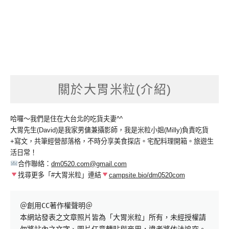
關於大胃米粒(介紹)
哈囉～我們是住在大台北的吃貨夫妻^^
大胃先生(David)是我家男傭兼攝影師，我是米粒小姐(Milly)負責吃貨
+寫文，共筆經營部落格，不時分享美食探店。宅配料理開箱。旅遊生
活日常！
合作聯絡：
dm0520.com@gmail.com
找尋更多「#大胃米粒」連結
campsite.bio/dm0520com
＠創用CC著作權聲明＠

本網站發表之文章照片皆為「大胃米粒」所有，未經授權請