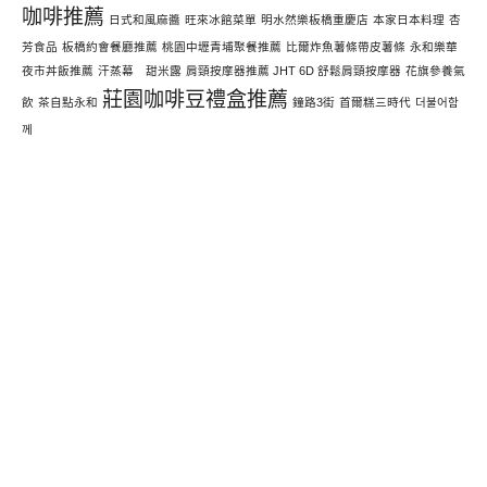
咖啡推薦
日式和風麻醬
旺來冰館菜單
明水然樂板橋重慶店
本家日本料理
杏
芳食品
板橋約會餐廳推薦
桃園中壢青埔聚餐推薦
比爾炸魚薯條帶皮薯條
永和樂華
夜市丼飯推薦
汗蒸幕 甜米露
肩頸按摩器推薦 JHT 6D 舒鬆肩頸按摩器
花旗參養氣
莊園咖啡豆禮盒推薦
飲
茶自點永和
鐘路3街
首爾糕三時代
더불어함
께