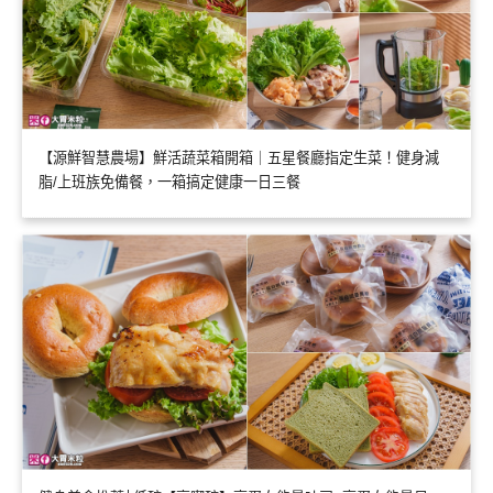
【源鮮智慧農場】鮮活蔬菜箱開箱｜五星餐廳指定生菜！健身減
脂/上班族免備餐，一箱搞定健康一日三餐