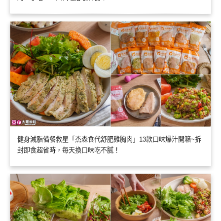
健身減脂備餐救星「杰森食代舒肥雞胸肉」13款口味爆汁開箱~拆
封即食超省時，每天換口味吃不膩！