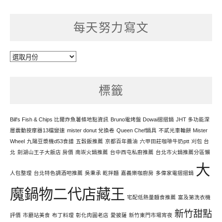
每天努力寫文
每
天
努
標籤
力
寫
文
Bill's Fish & Chips 比爾炸魚薯條地點資訊
Bruno電烤盤 Dowai摺摺鍋
JHT 多功能深
層震動按摩器13檔變速
mister donut 兌換卷
Queen Chef鍋具
不貳光車輪餅 Mister
Wheel
九陽豆漿機d53食譜
五穀飯推薦
京都百年醬油
六甲田莊咖啡牛奶ptt
刈包 台
北
劍湖山王子大飯店 房價
南崁火鍋推薦
台中西屯私廚推薦
台北市火鍋推薦分區懶
大
人包整理
台北特色調酒吧推薦
吳秉承 乾拌麵
嘉義樂咖廚房
多偉家電摺摺鍋
魔鍋物二代店藏王
宅配低熱量麵食推薦
富及第洗衣機
新竹甜點
評價
市廳站美食
布丁料理
彰化肉圓老店
愛披薩
新竹東門市場宵夜