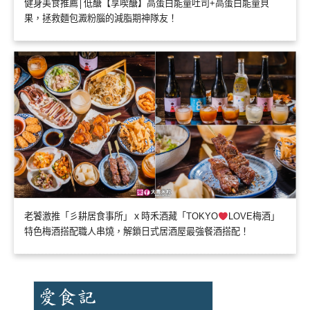
健身美食推薦│低醣【享喫醣】高蛋白能量吐司+高蛋白能量貝
果，拯救麵包澱粉腦的減脂期神隊友！
老饕激推「彡耕居食事所」ｘ時禾酒藏「TOKYO
LOVE梅酒」
特色梅酒搭配職人串燒，解鎖日式居酒屋最強餐酒搭配！