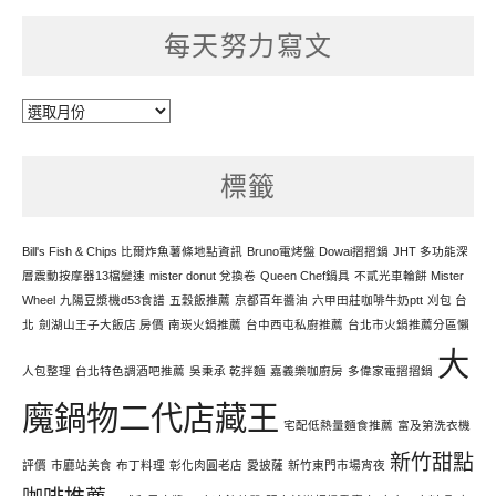
每天努力寫文
每
天
努
標籤
力
寫
文
Bill's Fish & Chips 比爾炸魚薯條地點資訊
Bruno電烤盤 Dowai摺摺鍋
JHT 多功能深
層震動按摩器13檔變速
mister donut 兌換卷
Queen Chef鍋具
不貳光車輪餅 Mister
Wheel
九陽豆漿機d53食譜
五穀飯推薦
京都百年醬油
六甲田莊咖啡牛奶ptt
刈包 台
北
劍湖山王子大飯店 房價
南崁火鍋推薦
台中西屯私廚推薦
台北市火鍋推薦分區懶
大
人包整理
台北特色調酒吧推薦
吳秉承 乾拌麵
嘉義樂咖廚房
多偉家電摺摺鍋
魔鍋物二代店藏王
宅配低熱量麵食推薦
富及第洗衣機
新竹甜點
評價
市廳站美食
布丁料理
彰化肉圓老店
愛披薩
新竹東門市場宵夜