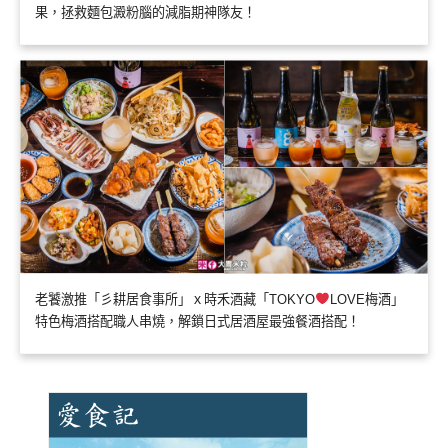
果，拯救麵包澱粉腦的減脂期神隊友！
老饕激推「彡耕居食事所」ｘ時禾酒藏「TOKYO
LOVE梅酒」
特色梅酒搭配職人串燒，解鎖日式居酒屋最強餐酒搭配！