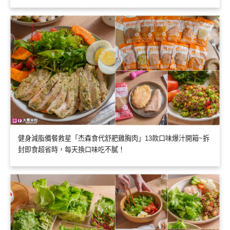
健身減脂備餐救星「杰森食代舒肥雞胸肉」13款口味爆汁開箱~拆
封即食超省時，每天換口味吃不膩！