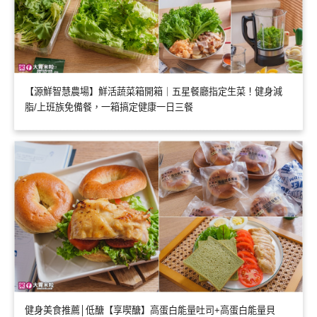
【源鮮智慧農場】鮮活蔬菜箱開箱｜五星餐廳指定生菜！健身減
脂/上班族免備餐，一箱搞定健康一日三餐
健身美食推薦│低醣【享喫醣】高蛋白能量吐司+高蛋白能量貝