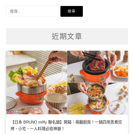
搜
尋
關
鍵
字:
近期文章
【日本 BRUNO miffy 聯名鍋】開箱｜萌翻廚房！一鍋四用蒸煮炊
烤，小宅、一人料理必收神器！