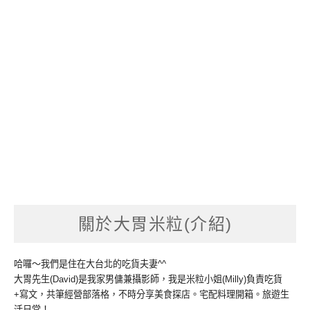
關於大胃米粒(介紹)
哈囉～我們是住在大台北的吃貨夫妻^^
大胃先生(David)是我家男傭兼攝影師，我是米粒小姐(Milly)負責吃貨
+寫文，共筆經營部落格，不時分享美食探店。宅配料理開箱。旅遊生
活日常！