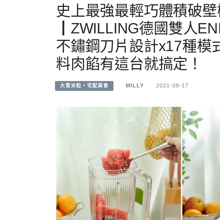
史上最強最輕巧體積破壁
┃ZWILLING德國雙人E
不鏽鋼刀片設計x17種模
料肉餡有這台就搞定！
MILLY
2021-08-17
大胃米粒。宅配美食