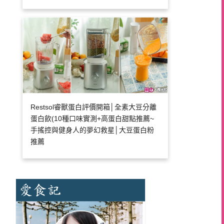
Restsol睿獸蛋白評價開箱│全素大豆分離
蛋白飲(10種口味實測+高蛋白甜點推薦~
手搖控與健身人的夢幻救星│大豆蛋白粉
推薦