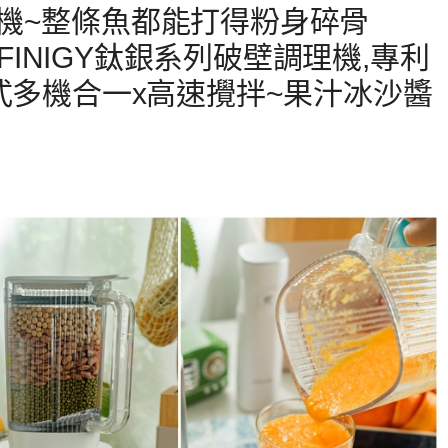
機~整條魚都能打得粉身碎骨
NFINIGY鈦銀系列破壁調理機,專利
式多機合一x高速攪拌~果汁冰沙醬