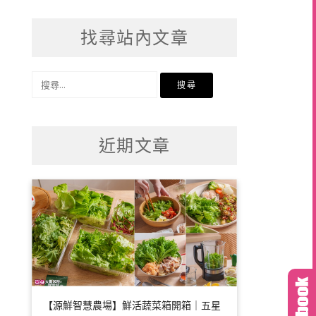
找尋站內文章
搜
尋
關
鍵
近期文章
字:
【源鮮智慧農場】鮮活蔬菜箱開箱｜五星