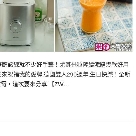
疫應該練就不少好手藝！尤其米粒陸續添購幾款好用
來祝福我的愛牌,德國雙人290週年,生日快樂！全新
列小家電，這次要來分享,【ZW…