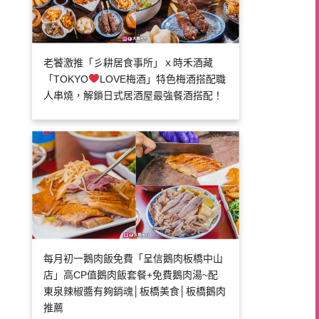
老饕激推「彡耕居食事所」ｘ時禾酒藏
「TOKYO
LOVE梅酒」特色梅酒搭配職
人串燒，解鎖日式居酒屋最強餐酒搭配！
每月初一鵝肉飯免費「呈信鵝肉板橋中山
店」高CP值鵝肉飯套餐+免費鵝肉湯~配
東泉辣椒醬有夠銷魂│板橋美食│板橋鵝肉
推薦