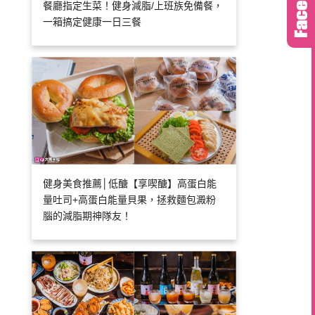
餐廳指定生菜！健身減脂/上班族免備餐，
一箱搞定健康一日三餐
健身美食推薦│低醣【享喫醣】高蛋白能
量吐司+高蛋白能量貝果，拯救麵包澱粉
腦的減脂期神隊友！