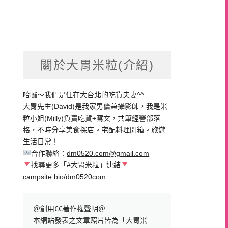
關於大胃米粒(介紹)
哈囉～我們是住在大台北的吃貨夫妻^^
大胃先生(David)是我家男傭兼攝影師，我是米
粒小姐(Milly)負責吃貨+寫文，共筆經營部落
格，不時分享美食探店。宅配料理開箱。旅遊
生活日常！
合作聯絡：
dm0520.com@gmail.com
找尋更多「#大胃米粒」連結
campsite.bio/dm0520com
＠創用CC著作權聲明＠

本網站發表之文章照片皆為「大胃米