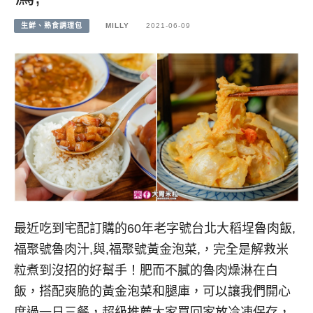
生鮮、熟食調理包
MILLY
2021-06-09
最近吃到宅配訂購的60年老字號台北大稻埕魯肉飯,
福聚號魯肉汁,與,福聚號黃金泡菜,，完全是解救米
粒煮到沒招的好幫手！肥而不膩的魯肉燥淋在白
飯，搭配爽脆的黃金泡菜和腿庫，可以讓我們開心
度過一日三餐，超級推薦大家買回家放冷凍保存，