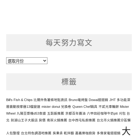
每天努力寫文
每
天
努
標籤
力
寫
文
Bill's Fish & Chips 比爾炸魚薯條地點資訊
Bruno電烤盤 Dowai摺摺鍋
JHT 多功能深
層震動按摩器13檔變速
mister donut 兌換卷
Queen Chef鍋具
不貳光車輪餅 Mister
Wheel
九陽豆漿機d53食譜
五穀飯推薦
京都百年醬油
六甲田莊咖啡牛奶ptt
刈包 台
北
劍湖山王子大飯店 房價
南崁火鍋推薦
台中西屯私廚推薦
台北市火鍋推薦分區懶
大
人包整理
台北特色調酒吧推薦
吳秉承 乾拌麵
嘉義樂咖廚房
多偉家電摺摺鍋