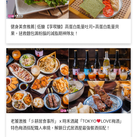
健身美食推薦│低醣【享喫醣】高蛋白能量吐司+高蛋白能量貝
果，拯救麵包澱粉腦的減脂期神隊友！
老饕激推「彡耕居食事所」ｘ時禾酒藏「TOKYO
LOVE梅酒」
特色梅酒搭配職人串燒，解鎖日式居酒屋最強餐酒搭配！