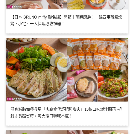
【日本 BRUNO miffy 聯名鍋】開箱｜萌翻廚房！一鍋四用蒸煮炊
烤，小宅、一人料理必收神器！
健身減脂備餐救星「杰森食代舒肥雞胸肉」13款口味爆汁開箱~拆
封即食超省時，每天換口味吃不膩！