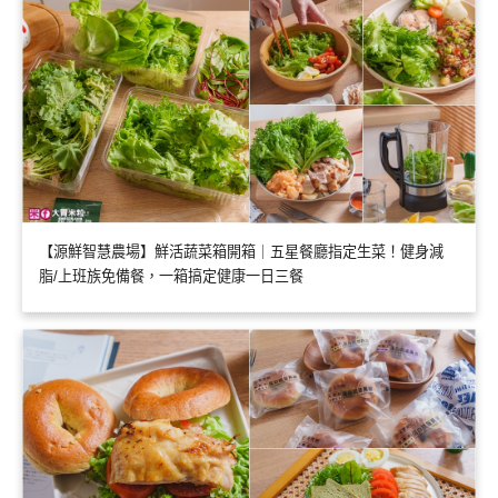
【源鮮智慧農場】鮮活蔬菜箱開箱｜五星餐廳指定生菜！健身減
脂/上班族免備餐，一箱搞定健康一日三餐