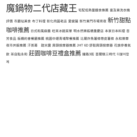
魔鍋物二代店藏王
宅配低熱量麵食推薦
富及第洗衣機
新竹甜點
評價
市廳站美食
布丁料理
彰化肉圓老店
愛披薩
新竹東門市場宵夜
咖啡推薦
日式和風麻醬
旺來冰館菜單
明水然樂板橋重慶店
本家日本料理
杏
芳食品
板橋約會餐廳推薦
桃園中壢青埔聚餐推薦
比爾炸魚薯條帶皮薯條
永和樂華
夜市丼飯推薦
汗蒸幕 甜米露
肩頸按摩器推薦 JHT 6D 舒鬆肩頸按摩器
花旗參養氣
莊園咖啡豆禮盒推薦
飲
茶自點永和
鐘路3街
首爾糕三時代
더불어함
께