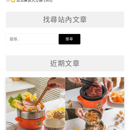
台北美食大分類 (381)
找尋站內文章
搜
尋
關
鍵
字:
近期文章