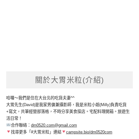
關於大胃米粒(介紹)
哈囉～我們是住在大台北的吃貨夫妻^^
大胃先生(David)是我家男傭兼攝影師，我是米粒小姐(Milly)負責吃貨
+寫文，共筆經營部落格，不時分享美食探店。宅配料理開箱。旅遊生
活日常！
合作聯絡：
dm0520.com@gmail.com
找尋更多「#大胃米粒」連結
campsite.bio/dm0520com