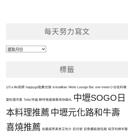
每天努力寫文
每
天
努
標籤
力
寫
文
1/3 a life官網
happygo點數兌換
kristallklar
Metis Lounge Bar
one-meter小白佐料機
中壢SOGO日
愛料理市集
Tefal 特福 鮮呼吸速燉萬用快鍋4L
本料理推薦
中壢元化路和牛壽
喜燒推薦
信義威秀美食艾叻沙
初日號
初魚鐵板燒包廂
匈牙利綿羊豬