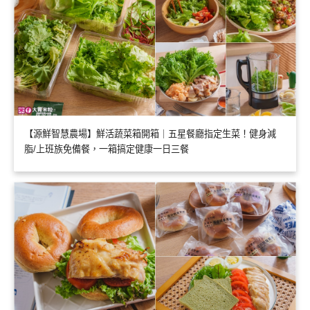
【源鮮智慧農場】鮮活蔬菜箱開箱｜五星餐廳指定生菜！健身減
脂/上班族免備餐，一箱搞定健康一日三餐