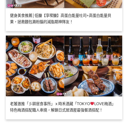
健身美食推薦│低醣【享喫醣】高蛋白能量吐司+高蛋白能量貝
果，拯救麵包澱粉腦的減脂期神隊友！
老饕激推「彡耕居食事所」ｘ時禾酒藏「TOKYO
LOVE梅酒」
特色梅酒搭配職人串燒，解鎖日式居酒屋最強餐酒搭配！