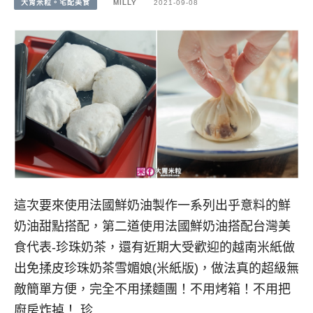
大胃米粒。宅配美食
MILLY
2021-09-08
這次要來使用法國鮮奶油製作一系列出乎意料的鮮
奶油甜點搭配，第二道使用法國鮮奶油搭配台灣美
食代表-珍珠奶茶，還有近期大受歡迎的越南米紙做
出免揉皮珍珠奶茶雪媚娘(米紙版)，做法真的超級無
敵簡單方便，完全不用揉麵團！不用烤箱！不用把
廚房炸掉！ 珍…