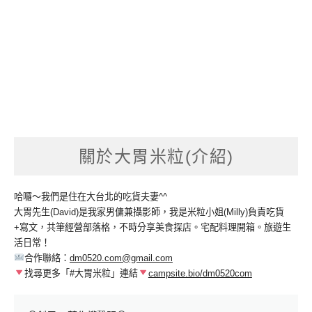
關於大胃米粒(介紹)
哈囉～我們是住在大台北的吃貨夫妻^^
大胃先生(David)是我家男傭兼攝影師，我是米粒小姐(Milly)負責吃貨
+寫文，共筆經營部落格，不時分享美食探店。宅配料理開箱。旅遊生
活日常！
合作聯絡：
dm0520.com@gmail.com
找尋更多「#大胃米粒」連結
campsite.bio/dm0520com