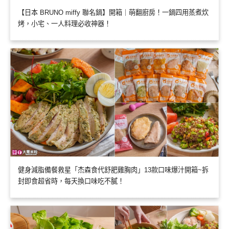
【日本 BRUNO miffy 聯名鍋】開箱｜萌翻廚房！一鍋四用蒸煮炊
烤，小宅、一人料理必收神器！
健身減脂備餐救星「杰森食代舒肥雞胸肉」13款口味爆汁開箱~拆
封即食超省時，每天換口味吃不膩！