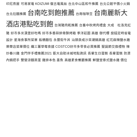
印尼燕屋
可易家電 KOIZUMI 復古電風扇
台北中山區和牛推薦
台北公館平價小火鍋
台南吃到飽推薦
台南麗新大
台北拉麵推薦
台南咖啡豆
酒店港點吃到飽
台灣豬肉乾推薦
台畜中秋烤肉禮盒
大成 杜洛克紅
豬
好市多米漢堡好吃嗎
好市多香蒜排骨酥烤箱
季洋莊園 高雄
御代櫻
旋鈕定時省電
設計
星海食事所菜單
板橋麵包
永豐街牛丼
汕頭泉成沙茶潮鍋高雄
紅花麻辣鹽水雞
樂華店菜單價位
纖三薯草莓食譜 COSTCO好市多零食必買推薦
聖誕節交換禮物
辣
炒春川雞
金門伴手禮推薦2021
鉅大自助冰城地點資訊
長輩生日蛋糕
長輩蛋糕
防燙
內鍋把手
雙營涼麵蒸蛋
雞排本色 墨魚
高雄素食餐廳推薦
鮮鹽堂泰式鹽水雞 價位