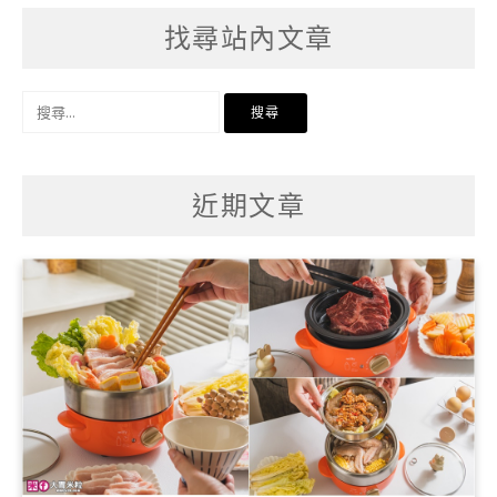
找尋站內文章
搜
尋
關
鍵
字:
近期文章