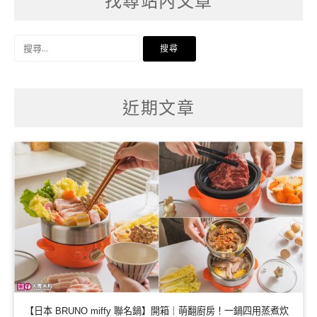
找尋站內文章
搜
尋
關
鍵
字:
近期文章
【日本 BRUNO miffy 聯名鍋】開箱｜萌翻廚房！一鍋四用蒸煮炊