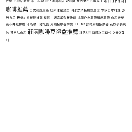
新竹甜點
評價
市廳站美食
布丁料理
彰化肉圓老店
愛披薩
新竹東門市場宵夜
咖啡推薦
日式和風麻醬
旺來冰館菜單
明水然樂板橋重慶店
本家日本料理
杏
芳食品
板橋約會餐廳推薦
桃園中壢青埔聚餐推薦
比爾炸魚薯條帶皮薯條
永和樂華
夜市丼飯推薦
汗蒸幕 甜米露
肩頸按摩器推薦 JHT 6D 舒鬆肩頸按摩器
花旗參養氣
莊園咖啡豆禮盒推薦
飲
茶自點永和
鐘路3街
首爾糕三時代
더불어함
께