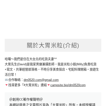
關於大胃米粒(介紹)
哈囉～我們是住在大台北的吃貨夫妻^^
大胃先生(David)是我家男傭兼攝影師，我是米粒小姐(Milly)負責吃貨
+寫文，共筆經營部落格，不時分享美食探店。宅配料理開箱。旅遊生
活日常！
合作聯絡：
dm0520.com@gmail.com
找尋更多「#大胃米粒」連結
campsite.bio/dm0520com
＠創用CC著作權聲明＠

本網站發表之文章照片皆為「大胃米粒」所有，未經授權請