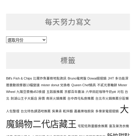
每天努力寫文
每
天
努
標籤
力
寫
文
Bill's Fish & Chips 比爾炸魚薯條地點資訊
Bruno電烤盤 Dowai摺摺鍋
JHT 多功能深
層震動按摩器13檔變速
mister donut 兌換卷
Queen Chef鍋具
不貳光車輪餅 Mister
Wheel
九陽豆漿機d53食譜
五穀飯推薦
京都百年醬油
六甲田莊咖啡牛奶ptt
刈包 台
北
劍湖山王子大飯店 房價
南崁火鍋推薦
台中西屯私廚推薦
台北市火鍋推薦分區懶
大
人包整理
台北特色調酒吧推薦
吳秉承 乾拌麵
嘉義樂咖廚房
多偉家電摺摺鍋
魔鍋物二代店藏王
宅配低熱量麵食推薦
富及第洗衣機