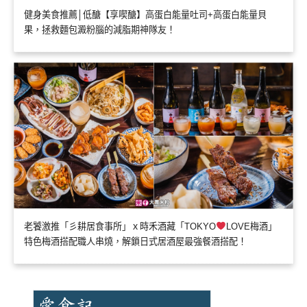
健身美食推薦│低醣【享喫醣】高蛋白能量吐司+高蛋白能量貝
果，拯救麵包澱粉腦的減脂期神隊友！
老饕激推「彡耕居食事所」ｘ時禾酒藏「TOKYO
LOVE梅酒」
特色梅酒搭配職人串燒，解鎖日式居酒屋最強餐酒搭配！