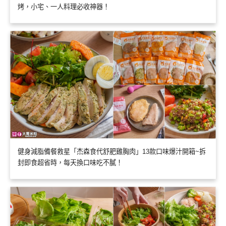
烤，小宅、一人料理必收神器！
健身減脂備餐救星「杰森食代舒肥雞胸肉」13款口味爆汁開箱~拆
封即食超省時，每天換口味吃不膩！