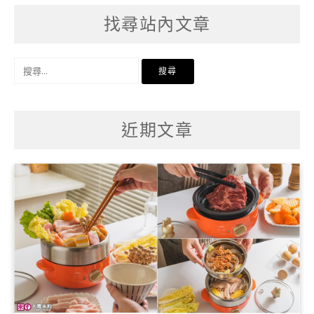
找尋站內文章
搜
尋
關
鍵
字:
近期文章