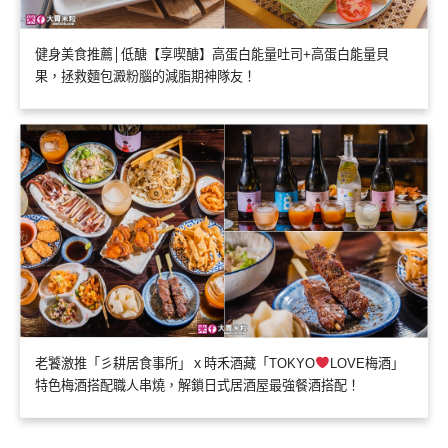
健身美食推薦│低醣【享喫醣】高蛋白能量吐司+高蛋白能量貝
果，拯救麵包澱粉腦的減脂期神隊友！
老饕激推「彡耕居食事所」ｘ時禾酒藏「TOKYO
LOVE梅酒」
特色梅酒搭配職人串燒，解鎖日式居酒屋最強餐酒搭配！