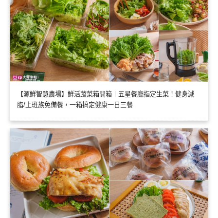
【源鮮智慧農場】鮮活蔬菜箱開箱｜五星餐廳指定生菜！健身減
脂/上班族免備餐，一箱搞定健康一日三餐