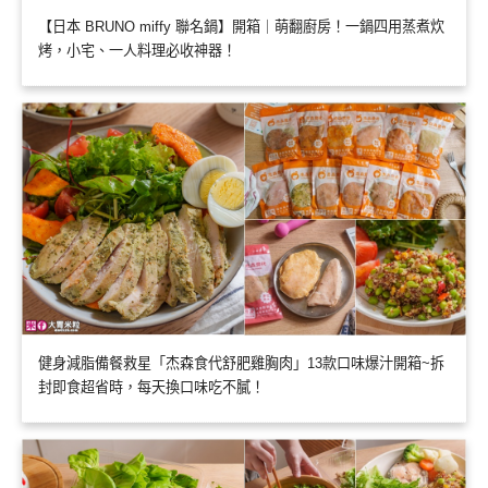
【日本 BRUNO miffy 聯名鍋】開箱｜萌翻廚房！一鍋四用蒸煮炊
烤，小宅、一人料理必收神器！
健身減脂備餐救星「杰森食代舒肥雞胸肉」13款口味爆汁開箱~拆
封即食超省時，每天換口味吃不膩！