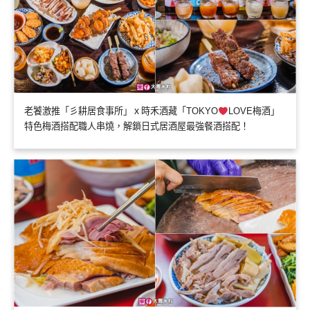
老饕激推「彡耕居食事所」ｘ時禾酒藏「TOKYO
LOVE梅酒」
特色梅酒搭配職人串燒，解鎖日式居酒屋最強餐酒搭配！