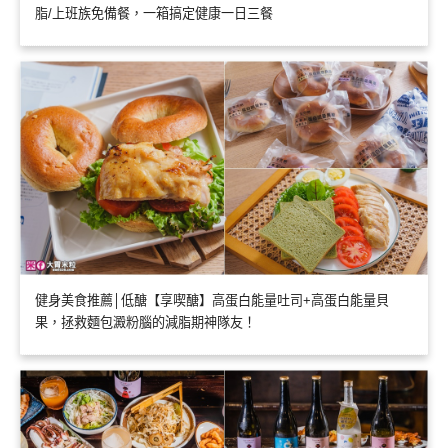
脂/上班族免備餐，一箱搞定健康一日三餐
健身美食推薦│低醣【享喫醣】高蛋白能量吐司+高蛋白能量貝
果，拯救麵包澱粉腦的減脂期神隊友！