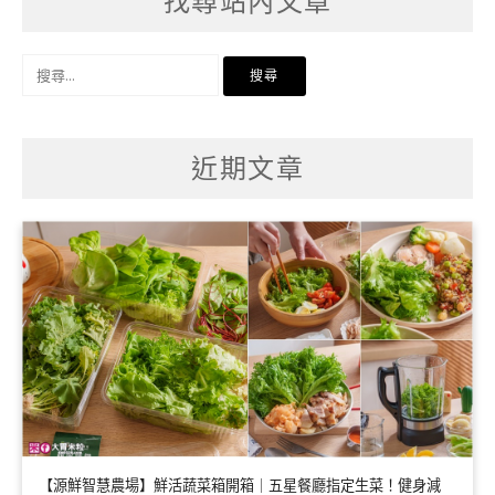
找尋站內文章
搜
尋
關
鍵
字:
近期文章
【源鮮智慧農場】鮮活蔬菜箱開箱｜五星餐廳指定生菜！健身減