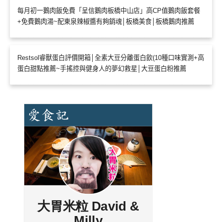
每月初一鵝肉飯免費「呈信鵝肉板橋中山店」高CP值鵝肉飯套餐
+免費鵝肉湯~配東泉辣椒醬有夠銷魂│板橋美食│板橋鵝肉推薦
Restsol睿獸蛋白評價開箱│全素大豆分離蛋白飲(10種口味實測+高
蛋白甜點推薦~手搖控與健身人的夢幻救星│大豆蛋白粉推薦