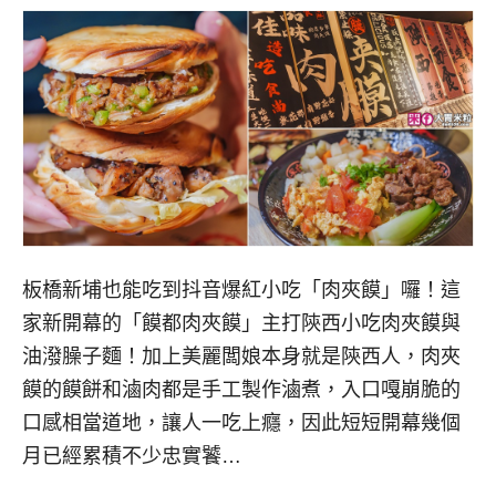
板橋新埔也能吃到抖音爆紅小吃「肉夾饃」囉！這
家新開幕的「饃都肉夾饃」主打陝西小吃肉夾饃與
油潑臊子麵！加上美麗闆娘本身就是陝西人，肉夾
饃的饃餅和滷肉都是手工製作滷煮，入口嘎崩脆的
口感相當道地，讓人一吃上癮，因此短短開幕幾個
月已經累積不少忠實饕…