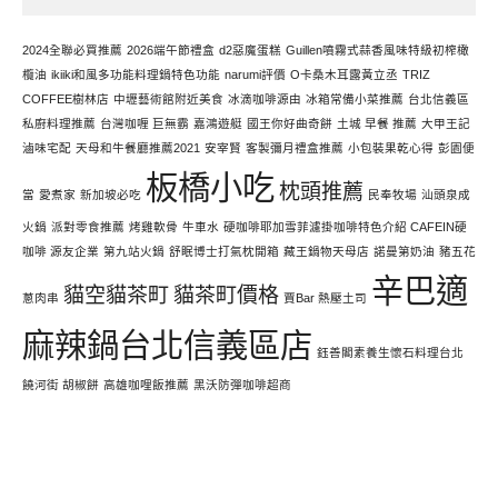
寫
文
2024全聯必買推薦
2026端午節禮盒
d2惡魔蛋糕
Guillen噴霧式蒜香風味特級初榨橄
欖油
ikiiki和風多功能料理鍋特色功能
narumi評價
O卡桑木耳露黃立丞
TRIZ
COFFEE樹林店
中壢藝術館附近美食
冰滴咖啡源由
冰箱常備小菜推薦
台北信義區
私廚料理推薦
台灣咖喱 巨無霸
嘉鴻遊艇
國王你好曲奇餅
土城 早餐 推薦
大甲王記
滷味宅配
天母和牛餐廳推薦2021
安宰賢
客製彌月禮盒推薦
小包裝果乾心得
彭園便
板橋小吃
枕頭推薦
當
愛煮家
新加坡必吃
民奉牧場
汕頭泉成
火鍋
派對零食推薦
烤雞軟骨
牛車水
硬咖啡耶加雪菲濾掛咖啡特色介紹 CAFEIN硬
咖啡 源友企業
第九站火鍋
舒眠博士打氣枕開箱
藏王鍋物天母店
諾曼第奶油
豬五花
辛巴適
貓空貓茶町
貓茶町價格
蔥肉串
賈Bar 熱壓土司
麻辣鍋台北信義區店
鈺善閣素養生懷石料理台北
饒河街 胡椒餅
高雄咖哩飯推薦
黑沃防彈咖啡超商