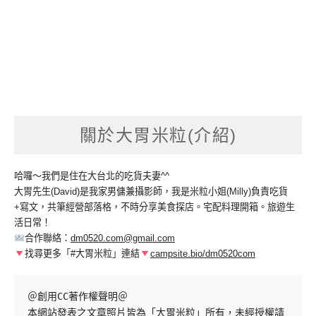
關於大胃米粒(介紹)
哈囉～我們是住在大台北的吃貨夫妻^^
大胃先生(David)是我家男傭兼攝影師，我是米粒小姐(Milly)負責吃貨
+寫文，共筆經營部落格，不時分享美食探店。宅配料理開箱。旅遊生
活日常！
合作聯絡：
dm0520.com@gmail.com
找尋更多「#大胃米粒」連結
campsite.bio/dm0520com
＠創用CC著作權聲明＠

本網站發表之文章照片皆為「大胃米粒」所有，未經授權請