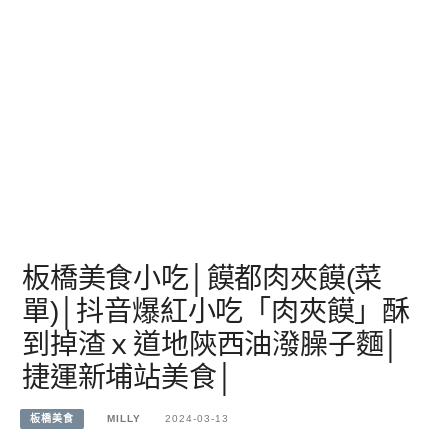
板橋美食小吃│饃都肉夾饃(菜
單)│抖音爆紅小吃「肉夾饃」酥
到掉渣ｘ道地陝西油潑臊子麵│
捷運新埔站美食│
板橋美食
MILLY
2024-03-13