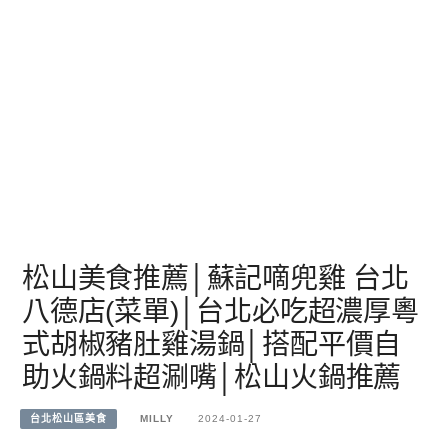
松山美食推薦│蘇記嘀兜雞 台北
八德店(菜單)│台北必吃超濃厚粵
式胡椒豬肚雞湯鍋│搭配平價自
助火鍋料超涮嘴│松山火鍋推薦
台北松山區美食
MILLY
2024-01-27