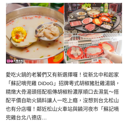
愛吃火鍋的老饕們又有新選擇囉！從新北中和起家
「蘇記嘀兜雞 DiDoG」招牌粵式胡椒豬肚雞湯鍋，
精燉大骨湯頭搭配祖傳胡椒粉濃厚順口去濕氣～搭
配平價自助火鍋料讓人一吃上癮，沒想到台北松山
也有分店囉！鄰近松山火車站與饒河夜市「蘇記嘀
兜雞台北八德店…