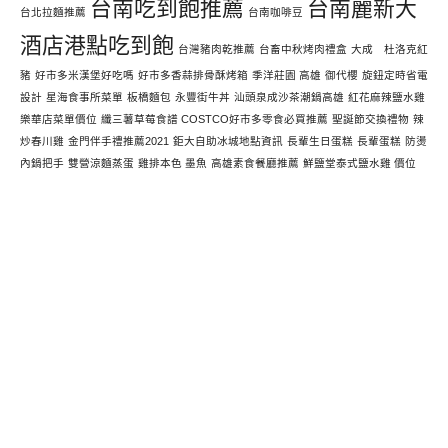
台南吃到飽推薦
台南麗新大
台北拉麵推薦
台南咖啡豆
酒店港點吃到飽
台灣豬肉乾推薦
台畜中秋烤肉禮盒
大成 杜洛克紅
豬
好市多米漢堡好吃嗎
好市多香蒜排骨酥烤箱
季洋莊園 高雄
御代櫻
旋鈕定時省電
設計
星海食事所菜單
板橋麵包
永豐街牛丼
汕頭泉成沙茶潮鍋高雄
紅花麻辣鹽水雞
樂華店菜單價位
纖三薯草莓食譜 COSTCO好市多零食必買推薦
聖誕節交換禮物
辣
炒春川雞
金門伴手禮推薦2021
鉅大自助冰城地點資訊
長輩生日蛋糕
長輩蛋糕
防燙
內鍋把手
雙營涼麵蒸蛋
雞排本色 墨魚
高雄素食餐廳推薦
鮮鹽堂泰式鹽水雞 價位