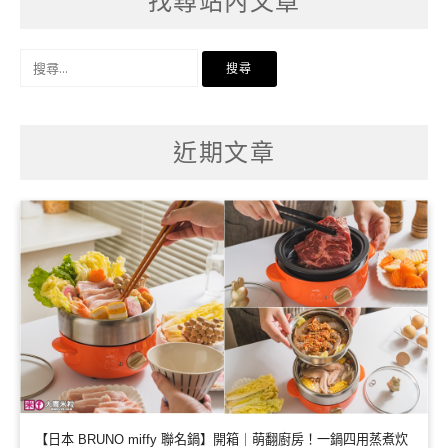
找尋站內文章
搜
尋
關
鍵
字:
近期文章
【日本 BRUNO miffy 聯名鍋】開箱｜萌翻廚房！一鍋四用蒸煮炊