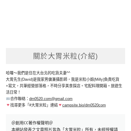
關於大胃米粒(介紹)
哈囉～我們是住在大台北的吃貨夫妻^^
大胃先生(David)是我家男傭兼攝影師，我是米粒小姐(Milly)負責吃貨
+寫文，共筆經營部落格，不時分享美食探店。宅配料理開箱。旅遊生
活日常！
合作聯絡：
dm0520.com@gmail.com
找尋更多「#大胃米粒」連結
campsite.bio/dm0520com
＠創用CC著作權聲明＠

本網站發表之文章照片皆為「大胃米粒」所有，未經授權請