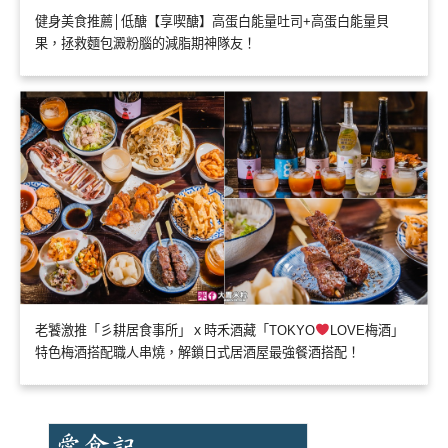
健身美食推薦│低醣【享喫醣】高蛋白能量吐司+高蛋白能量貝
果，拯救麵包澱粉腦的減脂期神隊友！
老饕激推「彡耕居食事所」ｘ時禾酒藏「TOKYO
LOVE梅酒」
特色梅酒搭配職人串燒，解鎖日式居酒屋最強餐酒搭配！