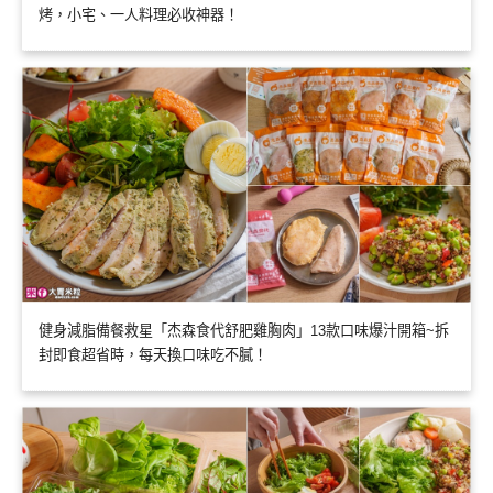
烤，小宅、一人料理必收神器！
健身減脂備餐救星「杰森食代舒肥雞胸肉」13款口味爆汁開箱~拆
封即食超省時，每天換口味吃不膩！