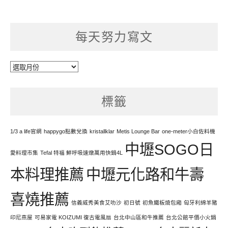
每天努力寫文
每
天
努
標籤
力
寫
文
1/3 a life官網
happygo點數兌換
kristallklar
Metis Lounge Bar
one-meter小白佐料機
中壢SOGO日
愛料理市集
Tefal 特福 鮮呼吸速燉萬用快鍋4L
本料理推薦
中壢元化路和牛壽
喜燒推薦
信義威秀美食艾叻沙
初日號
初魚鐵板燒包廂
匈牙利綿羊豬
印尼燕屋
可易家電 KOIZUMI 復古電風扇
台北中山區和牛推薦
台北公館平價小火鍋