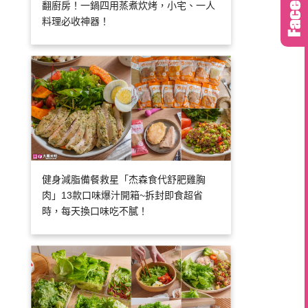
翻廚房！一鍋四用蒸煮炊烤，小宅、一人
料理必收神器！
健身減脂備餐救星「杰森食代舒肥雞胸
肉」13款口味爆汁開箱~拆封即食超省
時，每天換口味吃不膩！