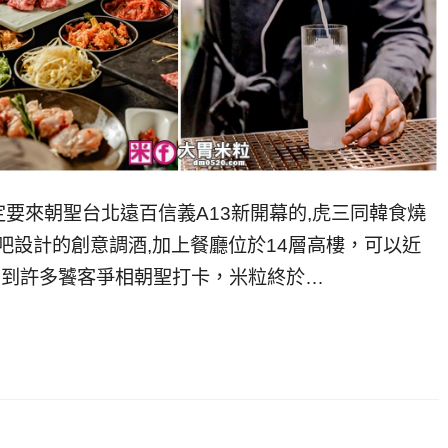
要來朝聖台北遠百信義A13新開幕的,虎三同韓食燒
吧設計的創意調酒,加上餐廳位於14層高樓，可以近
受到許多饕客爭相朝聖打卡，米粒終於…