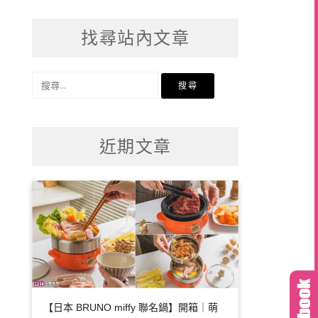
找尋站內文章
搜
尋
關
鍵
近期文章
字:
【日本 BRUNO miffy 聯名鍋】開箱｜萌