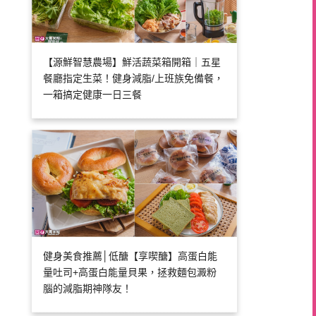
【源鮮智慧農場】鮮活蔬菜箱開箱｜五星
餐廳指定生菜！健身減脂/上班族免備餐，
一箱搞定健康一日三餐
健身美食推薦│低醣【享喫醣】高蛋白能
量吐司+高蛋白能量貝果，拯救麵包澱粉
腦的減脂期神隊友！