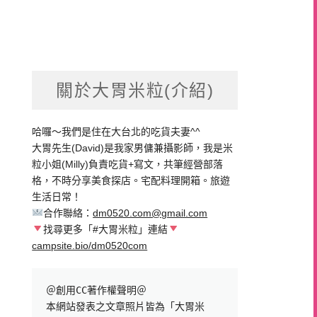
關於大胃米粒(介紹)
哈囉～我們是住在大台北的吃貨夫妻^^
大胃先生(David)是我家男傭兼攝影師，我是米
粒小姐(Milly)負責吃貨+寫文，共筆經營部落
格，不時分享美食探店。宅配料理開箱。旅遊
生活日常！
合作聯絡：
dm0520.com@gmail.com
找尋更多「#大胃米粒」連結
campsite.bio/dm0520com
＠創用CC著作權聲明＠

本網站發表之文章照片皆為「大胃米