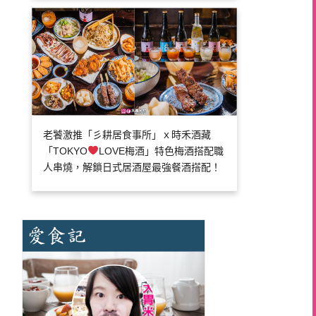
老饕激推「彡耕居食事所」ｘ時禾酒藏
「TOKYO
LOVE梅酒」特色梅酒搭配職
人串燒，解鎖日式居酒屋最強餐酒搭配！