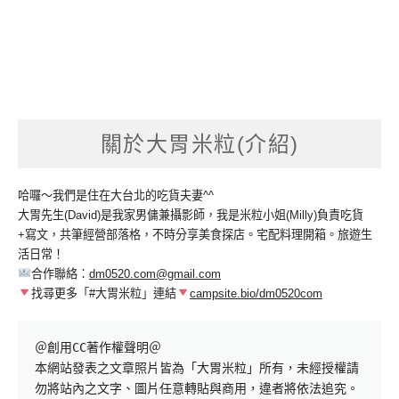
關於大胃米粒(介紹)
哈囉～我們是住在大台北的吃貨夫妻^^
大胃先生(David)是我家男傭兼攝影師，我是米粒小姐(Milly)負責吃貨
+寫文，共筆經營部落格，不時分享美食探店。宅配料理開箱。旅遊生
活日常！
合作聯絡：
dm0520.com@gmail.com
找尋更多「#大胃米粒」連結
campsite.bio/dm0520com
＠創用CC著作權聲明＠

本網站發表之文章照片皆為「大胃米粒」所有，未經授權請
勿將站內之文字、圖片任意轉貼與商用，違者將依法追究。