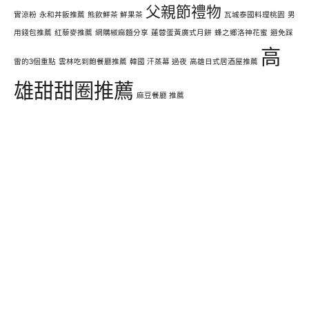
父親節禮物
實涼粉
永和丼飯推薦
熊飲鮮茶 鮮果茶
瓦城泰國料理桃園
男
用錢包推薦
紅藜麥推薦
網購椒麻麵分享
蓮蓉蛋黃廣式月餅
蜂之鄉洛神花蜜
避免踩
高
雷的3個重點
雲林吃到飽餐廳推薦
韓國 汗蒸幕 過夜
高雄日式居酒屋推薦
雄甜甜圈推薦
麻豆餐廳 推薦