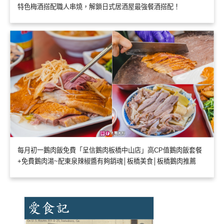
特色梅酒搭配職人串燒，解鎖日式居酒屋最強餐酒搭配！
每月初一鵝肉飯免費「呈信鵝肉板橋中山店」高CP值鵝肉飯套餐
+免費鵝肉湯~配東泉辣椒醬有夠銷魂│板橋美食│板橋鵝肉推薦