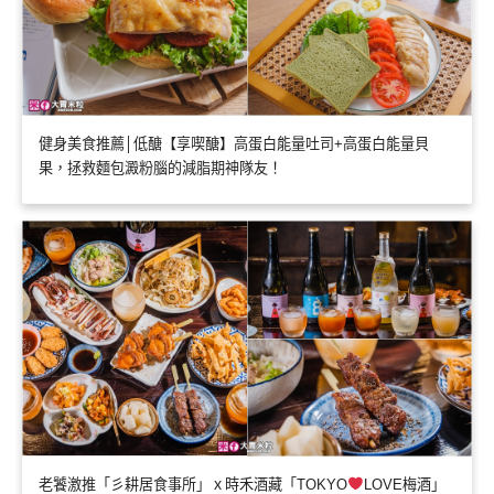
健身美食推薦│低醣【享喫醣】高蛋白能量吐司+高蛋白能量貝
果，拯救麵包澱粉腦的減脂期神隊友！
老饕激推「彡耕居食事所」ｘ時禾酒藏「TOKYO
LOVE梅酒」