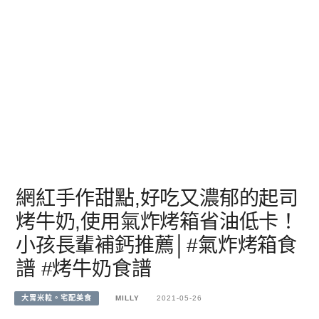
網紅手作甜點,好吃又濃郁的起司
烤牛奶,使用氣炸烤箱省油低卡！
小孩長輩補鈣推薦│#氣炸烤箱食
譜 #烤牛奶食譜
大胃米粒。宅配美食
MILLY
2021-05-26