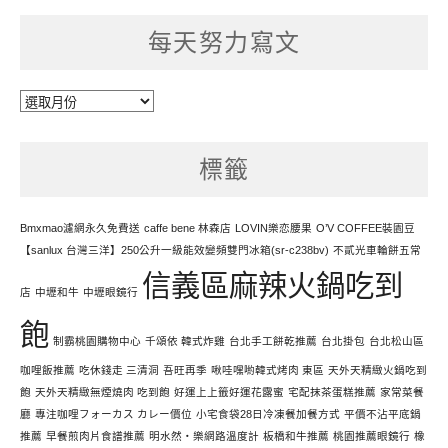
每天努力寫文
每
天
努
標籤
力
寫
文
Bmxmao濾網永久免費送
caffe bene 林森店
LOVIN樂恋腰果
O’V COFFEE裝園豆
【sanlux 台灣三洋】250公升一級能效變頻雙門冰箱(sr-c238bv)
不貳光車輪餅五常
信義區麻辣火鍋吃到
店
中壢和牛
中壢眼鏡行
飽
制霸桃園購物中心
千頌依 韓式炸雞
台北手工餅乾推薦
台北掛包
台北松山區
咖哩飯推薦
吃休錢走 三清洞
吾旺再季
啾哇嘿喲韓式烤肉 東區
天外天精緻火鍋吃到
飽
天外天精緻無煙燒肉 吃到飽
好運上上籤好運花露蜜
宅配抹茶蛋糕推薦
家常菜餐
廳
專注咖哩フォーカス カレー價位
小宅食袋28日冷凍餐加餐方式
平價不沾平底鍋
推薦
早餐煎肉片食譜推薦
明水然・樂網路溫度計
板橋和牛推薦
桃園推薦眼鏡行
橡