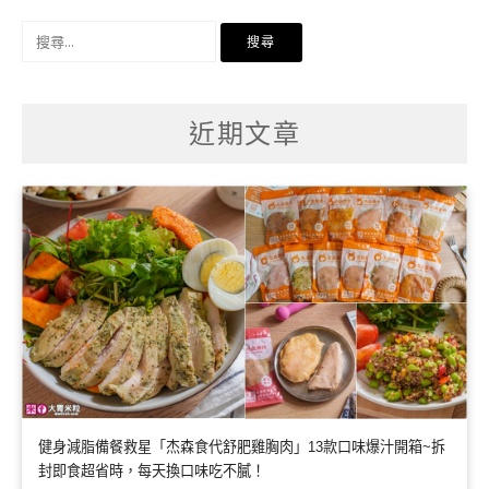
搜
尋
關
鍵
字:
近期文章
健身減脂備餐救星「杰森食代舒肥雞胸肉」13款口味爆汁開箱~拆
封即食超省時，每天換口味吃不膩！