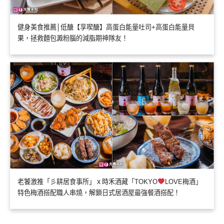
健身美食推薦│低醣【享喫醣】高蛋白能量吐司+高蛋白能量貝
果，拯救麵包澱粉腦的減脂期神隊友！
老饕激推「彡耕居食事所」ｘ時禾酒藏「TOKYO
LOVE梅酒」
特色梅酒搭配職人串燒，解鎖日式居酒屋最強餐酒搭配！