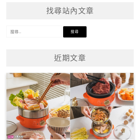
找尋站內文章
搜
尋
關
鍵
字:
近期文章