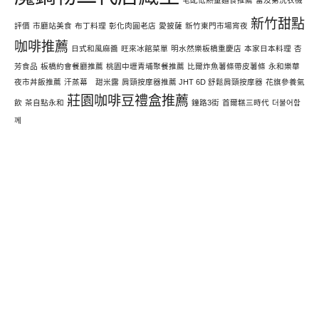
宅配低熱量麵食推薦
富及第洗衣機
新竹甜點
評價
市廳站美食
布丁料理
彰化肉圓老店
愛披薩
新竹東門市場宵夜
咖啡推薦
日式和風麻醬
旺來冰館菜單
明水然樂板橋重慶店
本家日本料理
杏
芳食品
板橋約會餐廳推薦
桃園中壢青埔聚餐推薦
比爾炸魚薯條帶皮薯條
永和樂華
夜市丼飯推薦
汗蒸幕 甜米露
肩頸按摩器推薦 JHT 6D 舒鬆肩頸按摩器
花旗參養氣
莊園咖啡豆禮盒推薦
飲
茶自點永和
鐘路3街
首爾糕三時代
더불어함
께