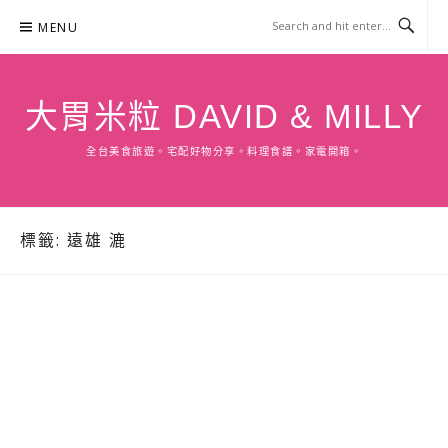
Skip
MENU
to
content
大胃米粒 DAVID & MILLY
全台美食旅遊。宅配好物分享。料理食譜。家電開箱。
標籤:
遠雄 漉