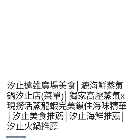
汐止遠雄廣場美食│漉海鮮蒸氣
鍋汐止店(菜單)│獨家高壓蒸氣x
現撈活蒸龍蝦完美鎖住海味精華
│汐止美食推薦│汐止海鮮推薦│
汐止火鍋推薦