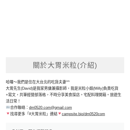
關於大胃米粒(介紹)
哈囉～我們是住在大台北的吃貨夫妻^^
大胃先生(David)是我家男傭兼攝影師，我是米粒小姐(Milly)負責吃貨
+寫文，共筆經營部落格，不時分享美食探店。宅配料理開箱。旅遊生
活日常！
合作聯絡：
dm0520.com@gmail.com
找尋更多「#大胃米粒」連結
campsite.bio/dm0520com