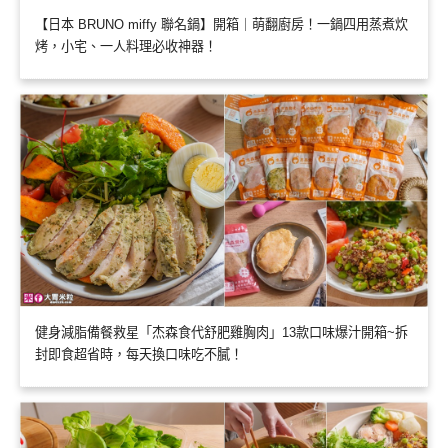
【日本 BRUNO miffy 聯名鍋】開箱｜萌翻廚房！一鍋四用蒸煮炊
烤，小宅、一人料理必收神器！
健身減脂備餐救星「杰森食代舒肥雞胸肉」13款口味爆汁開箱~拆
封即食超省時，每天換口味吃不膩！