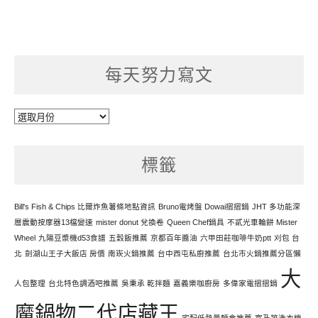
每天努力寫文
每
天
努
標籤
力
寫
文
Bill's Fish & Chips 比爾炸魚薯條地點資訊
Bruno電烤盤 Dowai摺摺鍋
JHT 多功能深
層震動按摩器13檔變速
mister donut 兌換卷
Queen Chef鍋具
不貳光車輪餅 Mister
Wheel
九陽豆漿機d53食譜
五穀飯推薦
京都百年醬油
六甲田莊咖啡牛奶ptt
刈包 台
北
劍湖山王子大飯店 房價
南崁火鍋推薦
台中西屯私廚推薦
台北市火鍋推薦分區懶
大
人包整理
台北特色調酒吧推薦
吳秉承 乾拌麵
嘉義樂咖廚房
多偉家電摺摺鍋
魔鍋物二代店藏王