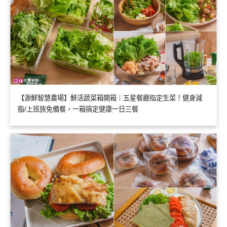
【源鮮智慧農場】鮮活蔬菜箱開箱｜五星餐廳指定生菜！健身減
脂/上班族免備餐，一箱搞定健康一日三餐