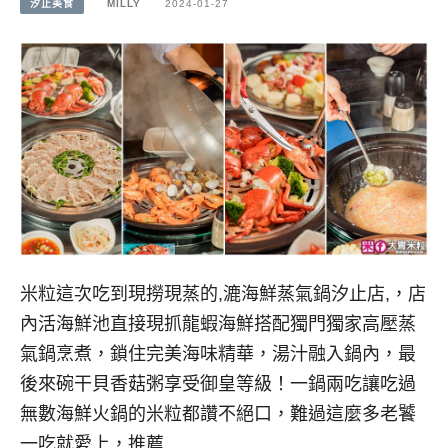
汐止美食
MILLY
2024-01-27
米粒這次吃到現撈現蒸的,漉海鮮蒸氣鍋汐止店,，店
內活海鮮池直接現抓龍蝦海鮮搭配獨門獨家高壓蒸
氣鍋烹煮，鎖住完美海味精華，湯汁融入鍋內，最
後來碗干貝香菇粥享受御皇等級！一鍋兩吃讓吃過
無數海鮮火鍋的米粒都讚不絕口，難過這麼多老饕
一吃就愛上，推薦…