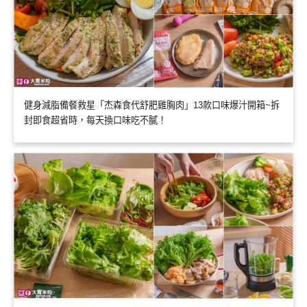
健身減脂備餐救星「杰森食代舒肥雞胸肉」13款口味爆汁開箱~拆
封即食超省時，每天換口味吃不膩！