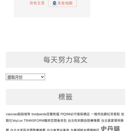
每天努力寫文
每
天
努
標籤
力
寫
文
ciaociao敲敲咖啡
foodpanda空腹熊貓
PIQIMI必可蜜板橋店
一植肉伯爵紅茶香鬆
伯
勒仕VoyLux TRANSFORM魔術空間後背包
台北吃到飽自助餐推薦
台北喜宴場地推
史丹貓
薦
台北大安區平價聚餐推薦
台北後車站美食
台畜胡桃木煙燻梅花