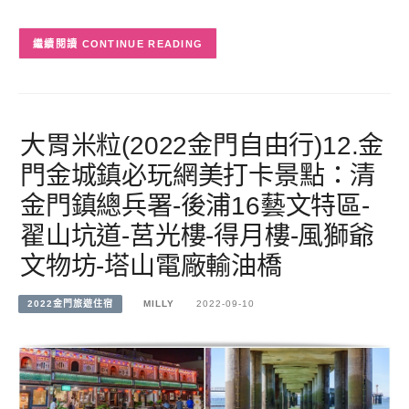
CONTINUE READING
大胃米粒(2022金門自由行)12.金
門金城鎮必玩網美打卡景點：清
金門鎮總兵署-後浦16藝文特區-
翟山坑道-莒光樓-得月樓-風獅爺
文物坊-塔山電廠輸油橋
2022金門旅遊住宿
MILLY
2022-09-10