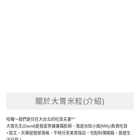
關於大胃米粒(介紹)
哈囉～我們是住在大台北的吃貨夫妻^^
大胃先生(David)是我家男傭兼攝影師，我是米粒小姐(Milly)負責吃貨
+寫文，共筆經營部落格，不時分享美食探店。宅配料理開箱。旅遊生
活日常！