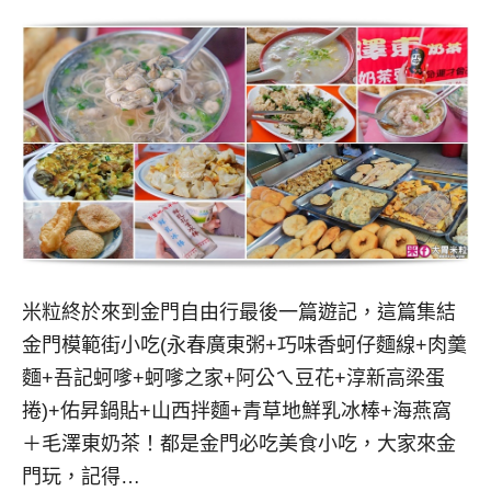
米粒終於來到金門自由行最後一篇遊記，這篇集結
金門模範街小吃(永春廣東粥+巧味香蚵仔麵線+肉羹
麵+吾記蚵嗲+蚵嗲之家+阿公ㄟ豆花+淳新高梁蛋
捲)+佑昇鍋貼+山西拌麵+青草地鮮乳冰棒+海燕窩
＋毛澤東奶茶！都是金門必吃美食小吃，大家來金
門玩，記得…