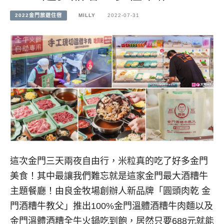
2022金門旅遊住宿
MILLY
2022-07-31
這次金門三天兩夜自由行，米粒真的吃了好多金門
美食！其中最讓我們難忘就是這家金門最大酒糟牛
主題餐廳！由良金牧場創辦人新品牌「圓頭肉乾 金
門酒糟牛教父」推出100%金門溫體酒糟牛肉麵以及
金門溫體酒糟全牛火鍋吃到飽，居然只要688元就能