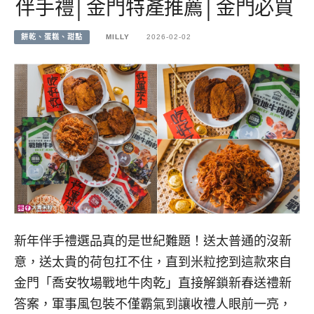
伴手禮│金門特產推薦│金門必買
餅乾、蛋糕、甜點
MILLY
2026-02-02
新年伴手禮選品真的是世紀難題！送太普通的沒新
意，送太貴的荷包扛不住，直到米粒挖到這款來自
金門「喬安牧場戰地牛肉乾」直接解鎖新春送禮新
答案，軍事風包裝不僅霸氣到讓收禮人眼前一亮，