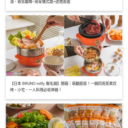
油、香氛蠟燭~居家儀式感+送禮首選
【日本 BRUNO miffy 聯名鍋】開箱｜萌翻廚房！一鍋四用蒸煮炊
烤，小宅、一人料理必收神器！