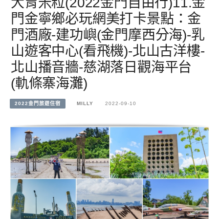
大胃米粒(2022金門自由行)11.金
門金寧鄉必玩網美打卡景點：金
門酒廠-建功嶼(金門摩西分海)-乳
山遊客中心(看飛機)-北山古洋樓-
北山播音牆-慈湖落日觀海平台
(軌條寨海灘)
2022金門旅遊住宿
MILLY
2022-09-10