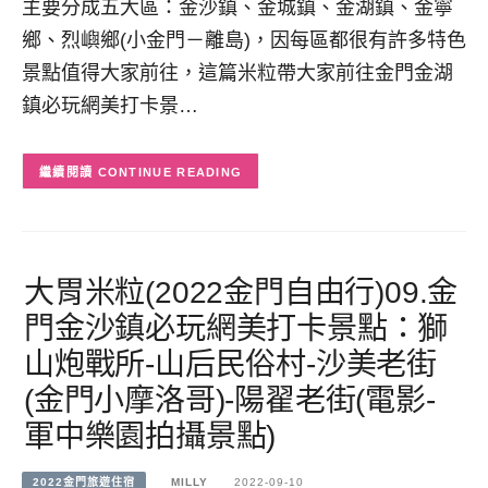
主要分成五大區：金沙鎮、金城鎮、金湖鎮、金寧
鄉、烈嶼鄉(小金門－離島)，因每區都很有許多特色
景點值得大家前往，這篇米粒帶大家前往金門金湖
鎮必玩網美打卡景…
CONTINUE READING
大胃米粒(2022金門自由行)09.金
門金沙鎮必玩網美打卡景點：獅
山炮戰所-山后民俗村-沙美老街
(金門小摩洛哥)-陽翟老街(電影-
軍中樂園拍攝景點)
2022金門旅遊住宿
MILLY
2022-09-10