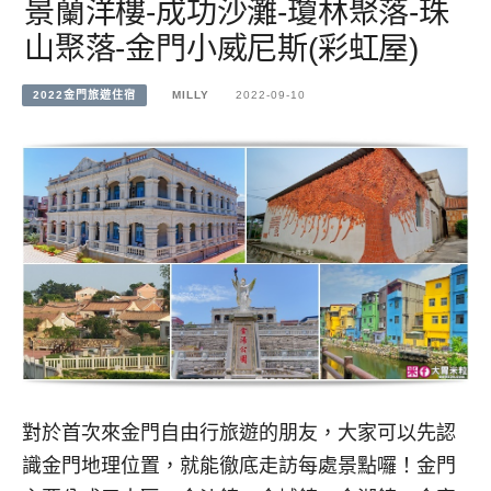
景蘭洋樓-成功沙灘-瓊林聚落-珠
山聚落-金門小威尼斯(彩虹屋)
2022金門旅遊住宿
MILLY
2022-09-10
對於首次來金門自由行旅遊的朋友，大家可以先認
識金門地理位置，就能徹底走訪每處景點囉！金門