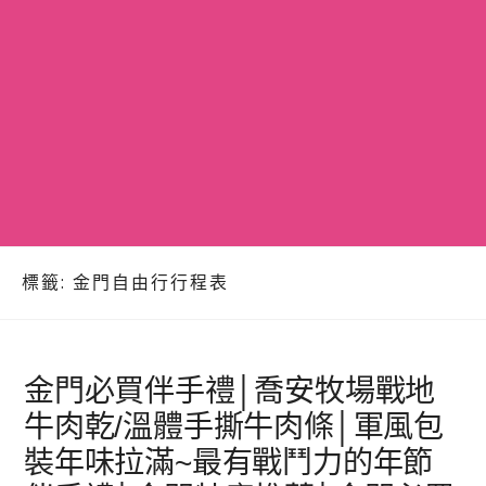
標籤:
金門自由行行程表
金門必買伴手禮│喬安牧場戰地
牛肉乾/溫體手撕牛肉條│軍風包
裝年味拉滿~最有戰鬥力的年節