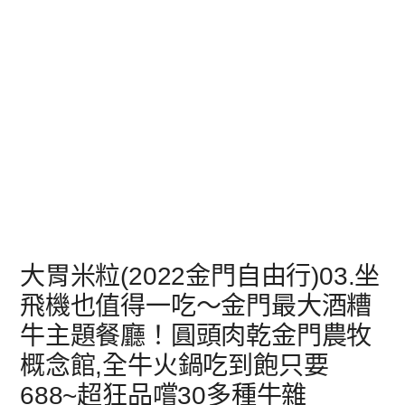
大胃米粒(2022金門自由行)03.坐
飛機也值得一吃～金門最大酒糟
牛主題餐廳！圓頭肉乾金門農牧
概念館,全牛火鍋吃到飽只要
688~超狂品嚐30多種牛雜