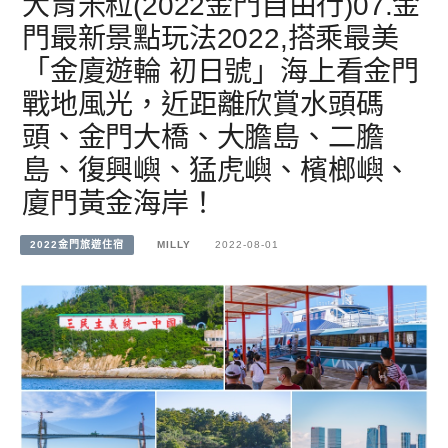
大胃米粒(2022金門自由行)07.金
門最新景點玩法2022,搭乘最美
「金廈遊輪 初日號」海上看金門
戰地風光，近距離欣賞水頭碼
頭、金門大橋、大膽島、二膽
島、復興嶼、猛虎嶼、檳榔嶼、
廈門黃金海岸！
2022金門旅遊住宿
MILLY
2022-08-01