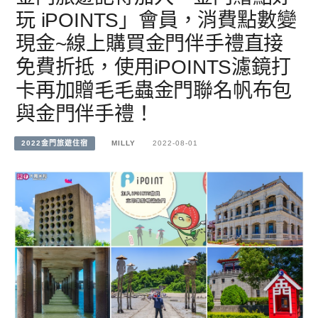
玩 iPOINTS」會員，消費點數變
現金~線上購買金門伴手禮直接
免費折抵，使用iPOINTS濾鏡打
卡再加贈毛毛蟲金門聯名帆布包
與金門伴手禮！
2022金門旅遊住宿
MILLY
2022-08-01