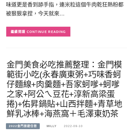
味道更是香到舔手指，連米粒這個牛肉乾狂熱粉都
被狠狠拿捏，今天就來…
CONTINUE READING
金門美食必吃推薦整理：金門模
範街小吃(永春廣東粥+巧味香蚵
仔麵線+肉羹麵+吾家蚵嗲+蚵嗲
之家+阿公ㄟ豆花+淳新高梁蛋
捲)+佑昇鍋貼+山西拌麵+青草地
鮮乳冰棒+海燕窩＋毛澤東奶茶
2022金門旅遊住宿
MILLY
2022-09-10