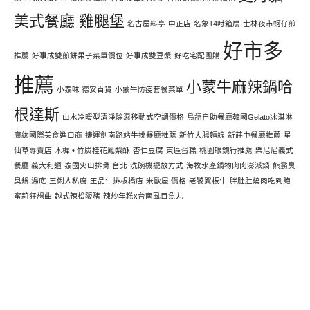
美式餐廳 雞腿堡
名古屋料亭-中正店
名象14吋箱扇
士林夜市蚵仔煎
好市多
推薦
好事成雙煎餅果子菜單價位
好事成雙豆漿
好吃宅配團購
推薦
小蒙牛麻辣鍋哈
小泰味 德安百貨
小蒙牛防疫套餐菜單
根達斯
山水冷暖型清淨除濕移動式空調價格
島語自助餐廳韓國Gelato冰淇淋
廣紘國際美食進口商
捷運劍南路站牛排餐廳推薦
新竹大腸麵線
新莊中餐廳推薦
星
仙草專賣店
木樨 • 竹炭桂花鳳梨酥
杏仁豆腐
東區蛋糕
桃園眼鏡行推薦
樂尼尼義式
餐廳 義大利麵
泰國火山排骨 台北
洗碗機擺放方式
海牧水產鍋物肉肉澎派鍋
熊霸臭
臭鍋 湯底
王俐人私廚
王品牛排板橋店
米歐屋 價格
老饕翼板牛
胖肚肚燒肉吃到飽
蜜莉狂想曲
越式辣松阪豬
辣炒年糕x台南虱目魚丸