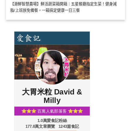
【源鮮智慧農場】鮮活蔬菜箱開箱｜五星餐廳指定生菜！健身減
脂/上班族免備餐，一箱搞定健康一日三餐