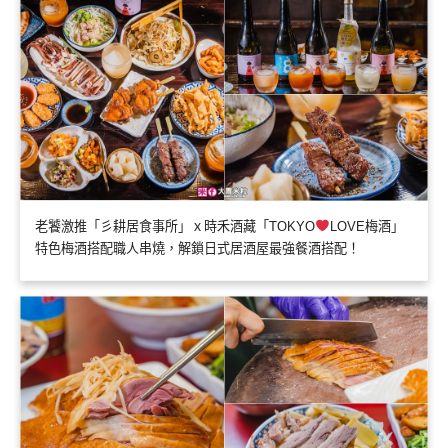
老饕激推「彡耕居食事所」ｘ時禾酒藏「TOKYO
LOVE梅酒」
特色梅酒搭配職人串燒，解鎖日式居酒屋最強餐酒搭配！