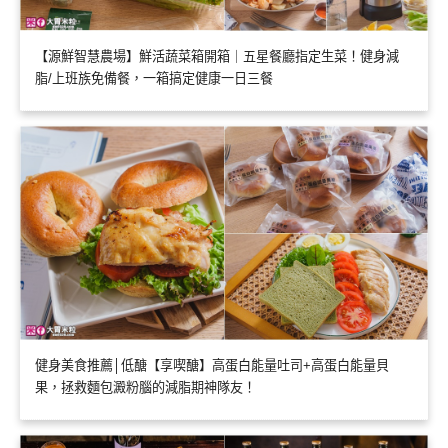
【源鮮智慧農場】鮮活蔬菜箱開箱｜五星餐廳指定生菜！健身減
脂/上班族免備餐，一箱搞定健康一日三餐
健身美食推薦│低醣【享喫醣】高蛋白能量吐司+高蛋白能量貝
果，拯救麵包澱粉腦的減脂期神隊友！