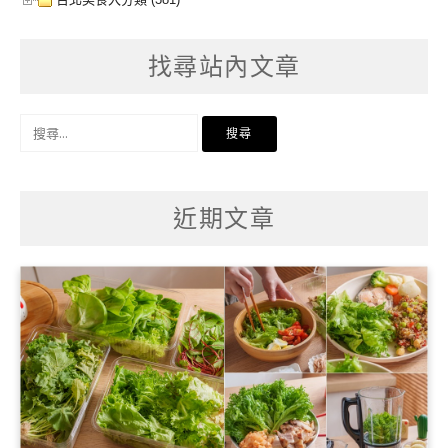
找尋站內文章
搜
尋
關
鍵
字:
近期文章