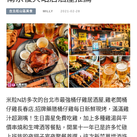
台北松山區美食
MILLY
2021-02-28
米粒N訪多次的台北市最強桶仔雞居酒屋,雞老闆桶
仔雞長春店,招牌藥膳桶仔雞每日新鮮現烤，滿滿雞
汁超涮嘴！生日壽星免費吃雞，加上多種雞湯與平
價串燒和生啤酒等餐點，開業十一年已是許多忙碌
上班族的夜貓子宵夜聚餐首選，這次新菜單增添許