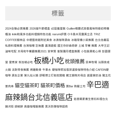
天
努
標籤
力
寫
文
2024全聯必買推薦
2026端午節禮盒
d2惡魔蛋糕
Guillen噴霧式蒜香風味特級初榨橄
欖油
ikiiki和風多功能料理鍋特色功能
narumi評價
O卡桑木耳露黃立丞
TRIZ
COFFEE樹林店
中壢藝術館附近美食
冰滴咖啡源由
冰箱常備小菜推薦
台北信義區
私廚料理推薦
台灣咖喱 巨無霸
嘉鴻遊艇
國王你好曲奇餅
土城 早餐 推薦
大甲王記
滷味宅配
天母和牛餐廳推薦2021
安宰賢
客製彌月禮盒推薦
小包裝果乾心得
彭園便
板橋小吃
枕頭推薦
當
愛煮家
新加坡必吃
民奉牧場
汕頭泉成
火鍋
派對零食推薦
烤雞軟骨
牛車水
硬咖啡耶加雪菲濾掛咖啡特色介紹 CAFEIN硬
咖啡 源友企業
第九站火鍋
舒眠博士打氣枕開箱
藏王鍋物天母店
諾曼第奶油
豬五花
辛巴適
貓空貓茶町
貓茶町價格
蔥肉串
賈Bar 熱壓土司
麻辣鍋台北信義區店
鈺善閣素養生懷石料理台北
饒河街 胡椒餅
高雄咖哩飯推薦
黑沃防彈咖啡超商