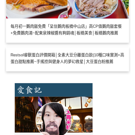
每月初一鵝肉飯免費「呈信鵝肉板橋中山店」高CP值鵝肉飯套餐
+免費鵝肉湯~配東泉辣椒醬有夠銷魂│板橋美食│板橋鵝肉推薦
Restsol睿獸蛋白評價開箱│全素大豆分離蛋白飲(10種口味實測+高
蛋白甜點推薦~手搖控與健身人的夢幻救星│大豆蛋白粉推薦