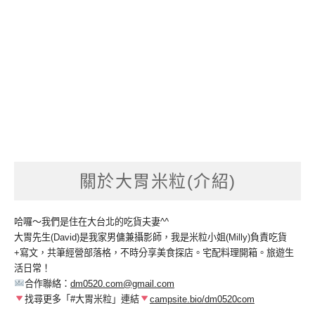
關於大胃米粒(介紹)
哈囉～我們是住在大台北的吃貨夫妻^^
大胃先生(David)是我家男傭兼攝影師，我是米粒小姐(Milly)負責吃貨
+寫文，共筆經營部落格，不時分享美食探店。宅配料理開箱。旅遊生
活日常！
合作聯絡：
dm0520.com@gmail.com
找尋更多「#大胃米粒」連結
campsite.bio/dm0520com