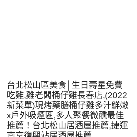
台北松山區美食│生日壽星免費
吃雞,雞老闆桶仔雞長春店,(2022
新菜單)現烤藥膳桶仔雞多汁鮮嫩
x戶外吸煙區,多人聚餐微醺最佳
推薦！台北松山居酒屋推薦,捷運
南京復興站居酒屋推薦