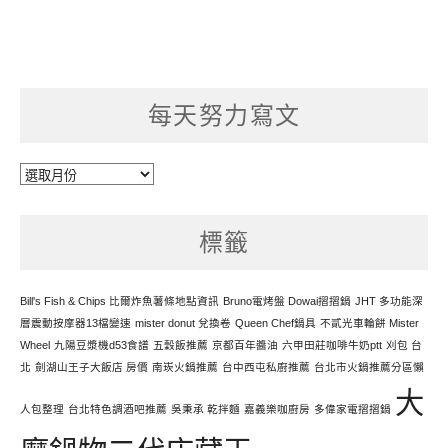
每天努力寫文
每
天
努
標籤
力
寫
文
Bill's Fish & Chips 比爾炸魚薯條地點資訊
Bruno電烤盤 Dowai摺摺鍋
JHT 多功能深
層震動按摩器13檔變速
mister donut 兌換卷
Queen Chef鍋具
不貳光車輪餅 Mister
Wheel
九陽豆漿機d53食譜
五穀飯推薦
京都百年醬油
六甲田莊咖啡牛奶ptt
刈包 台
北
劍湖山王子大飯店 房價
南崁火鍋推薦
台中西屯私廚推薦
台北市火鍋推薦分區懶
大
人包整理
台北特色調酒吧推薦
吳秉承 乾拌麵
嘉義樂咖廚房
多偉家電摺摺鍋