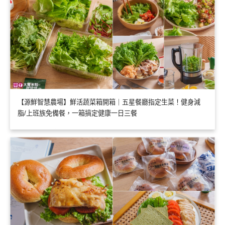
【源鮮智慧農場】鮮活蔬菜箱開箱｜五星餐廳指定生菜！健身減
脂/上班族免備餐，一箱搞定健康一日三餐