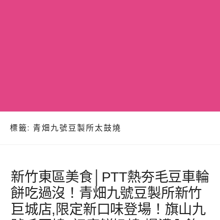
標籤:
青畑九號豆製所太鼓燒
新竹東區美食│PTT熱夯毛豆車輪
餅吃過沒！青畑九號豆製所新竹
巨城店,限定新口味登場！旗山九