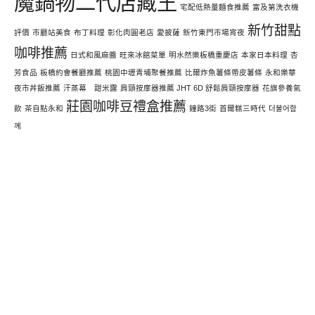
魔鍋物二代店藏王
宅配低熱量麵食推薦
富及第洗衣機
新竹甜點
評價
市廳站美食
布丁料理
彰化肉圓老店
愛披薩
新竹東門市場宵夜
咖啡推薦
日式和風麻醬
旺來冰館菜單
明水然樂板橋重慶店
本家日本料理
杏
芳食品
板橋約會餐廳推薦
桃園中壢青埔聚餐推薦
比爾炸魚薯條帶皮薯條
永和樂華
夜市丼飯推薦
汗蒸幕 甜米露
肩頸按摩器推薦 JHT 6D 舒鬆肩頸按摩器
花旗參養氣
莊園咖啡豆禮盒推薦
飲
茶自點永和
鐘路3街
首爾糕三時代
더불어함
께