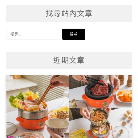
找尋站內文章
搜
尋
關
鍵
字:
近期文章