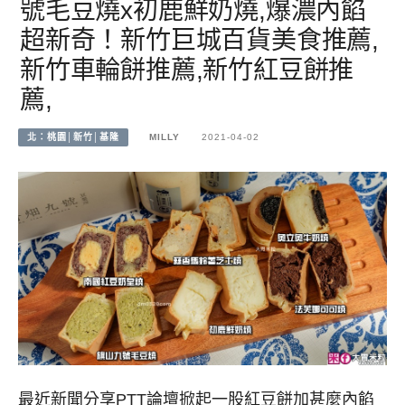
號毛豆燒x初鹿鮮奶燒,爆濃內餡
超新奇！新竹巨城百貨美食推薦,
新竹車輪餅推薦,新竹紅豆餅推
薦,
北：桃園│新竹│基隆
MILLY
2021-04-02
最近新聞分享PTT論壇掀起一股紅豆餅加甚麼內餡