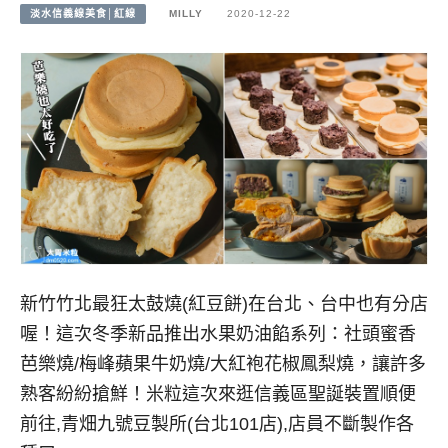
淡水信義線美食│紅線
MILLY
2020-12-22
新竹竹北最狂太鼓燒(紅豆餅)在台北、台中也有分店
喔！這次冬季新品推出水果奶油餡系列：社頭蜜香
芭樂燒/梅峰蘋果牛奶燒/大紅袍花椒鳳梨燒，讓許多
熟客紛紛搶鮮！米粒這次來逛信義區聖誕裝置順便
前往,青畑九號豆製所(台北101店),店員不斷製作各