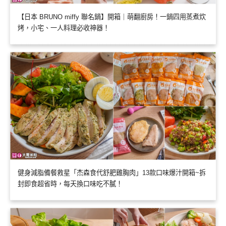
【日本 BRUNO miffy 聯名鍋】開箱｜萌翻廚房！一鍋四用蒸煮炊
烤，小宅、一人料理必收神器！
健身減脂備餐救星「杰森食代舒肥雞胸肉」13款口味爆汁開箱~拆
封即食超省時，每天換口味吃不膩！