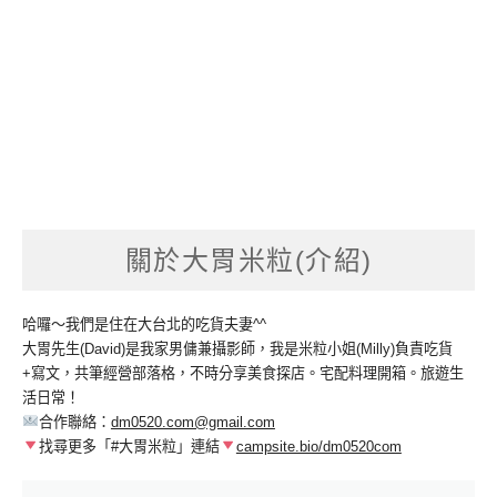
關於大胃米粒(介紹)
哈囉～我們是住在大台北的吃貨夫妻^^
大胃先生(David)是我家男傭兼攝影師，我是米粒小姐(Milly)負責吃貨
+寫文，共筆經營部落格，不時分享美食探店。宅配料理開箱。旅遊生
活日常！
合作聯絡：
dm0520.com@gmail.com
找尋更多「#大胃米粒」連結
campsite.bio/dm0520com