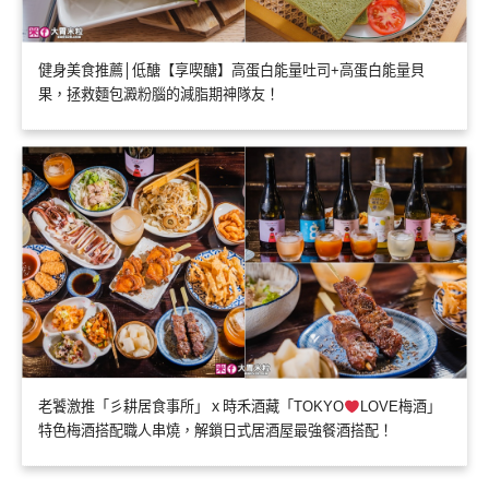
健身美食推薦│低醣【享喫醣】高蛋白能量吐司+高蛋白能量貝
果，拯救麵包澱粉腦的減脂期神隊友！
老饕激推「彡耕居食事所」ｘ時禾酒藏「TOKYO
LOVE梅酒」
特色梅酒搭配職人串燒，解鎖日式居酒屋最強餐酒搭配！