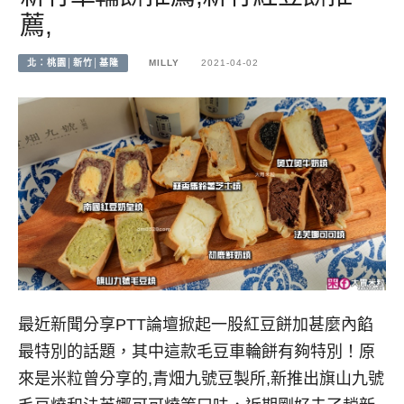
薦,
北：桃園│新竹│基隆
MILLY
2021-04-02
最近新聞分享PTT論壇掀起一股紅豆餅加甚麼內餡
最特別的話題，其中這款毛豆車輪餅有夠特別！原
來是米粒曾分享的,青畑九號豆製所,新推出旗山九號