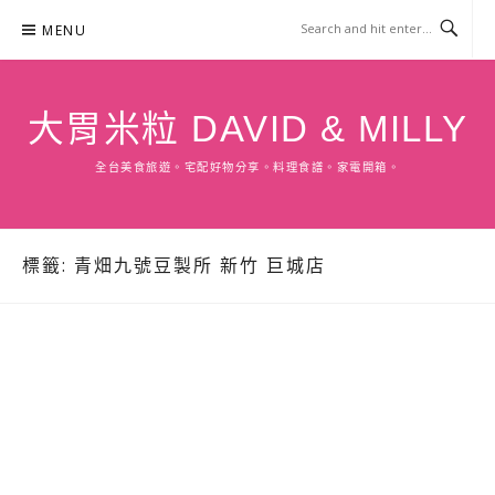
Skip
MENU
to
content
大胃米粒 DAVID & MILLY
全台美食旅遊。宅配好物分享。料理食譜。家電開箱。
標籤:
青畑九號豆製所 新竹 巨城店