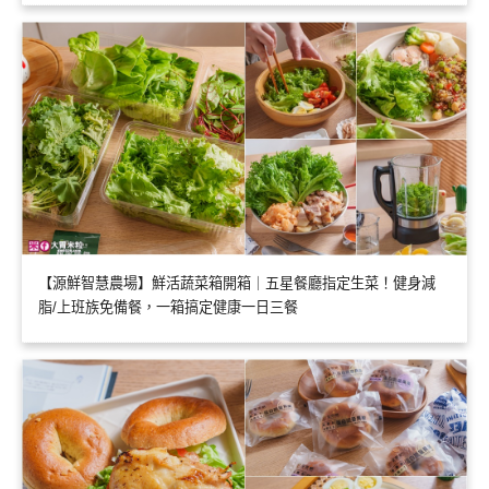
【源鮮智慧農場】鮮活蔬菜箱開箱｜五星餐廳指定生菜！健身減
脂/上班族免備餐，一箱搞定健康一日三餐