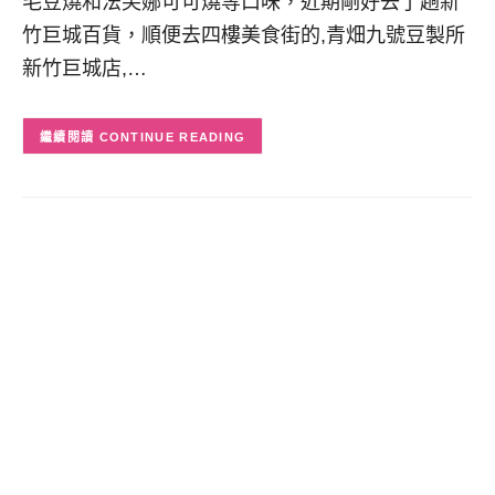
毛豆燒和法芙娜可可燒等口味，近期剛好去了趟新
竹巨城百貨，順便去四樓美食街的,青畑九號豆製所
新竹巨城店,…
CONTINUE READING