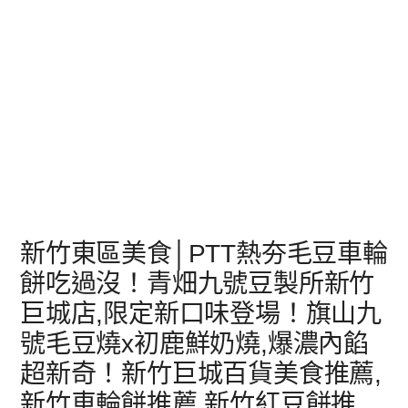
新竹東區美食│PTT熱夯毛豆車輪
餅吃過沒！青畑九號豆製所新竹
巨城店,限定新口味登場！旗山九
號毛豆燒x初鹿鮮奶燒,爆濃內餡
超新奇！新竹巨城百貨美食推薦,
新竹車輪餅推薦,新竹紅豆餅推