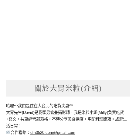
關於大胃米粒(介紹)
哈囉～我們是住在大台北的吃貨夫妻^^
大胃先生(David)是我家男傭兼攝影師，我是米粒小姐(Milly)負責吃貨
+寫文，共筆經營部落格，不時分享美食探店。宅配料理開箱。旅遊生
活日常！
合作聯絡：
dm0520.com@gmail.com