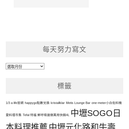
每天努力寫文
每
天
努
標籤
力
寫
文
1/3 a life官網
happygo點數兌換
kristallklar
Metis Lounge Bar
one-meter小白佐料機
中壢SOGO日
愛料理市集
Tefal 特福 鮮呼吸速燉萬用快鍋4L
本料理推薦
中壢元化路和牛壽