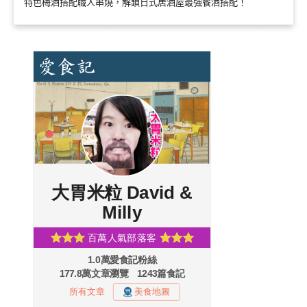
特色梅酒搭配職人串燒，解鎖日式居酒屋最強餐酒搭配！