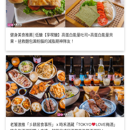
健身美食推薦│低醣【享喫醣】高蛋白能量吐司+高蛋白能量貝
果，拯救麵包澱粉腦的減脂期神隊友！
老饕激推「彡耕居食事所」ｘ時禾酒藏「TOKYO
LOVE梅酒」