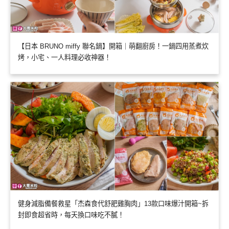
【日本 BRUNO miffy 聯名鍋】開箱｜萌翻廚房！一鍋四用蒸煮炊
烤，小宅、一人料理必收神器！
健身減脂備餐救星「杰森食代舒肥雞胸肉」13款口味爆汁開箱~拆
封即食超省時，每天換口味吃不膩！