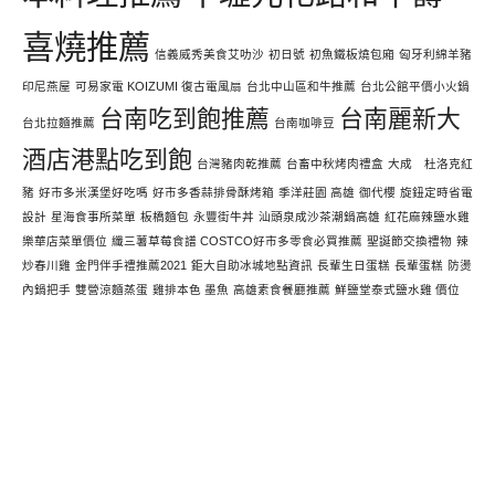
喜燒推薦
信義威秀美食艾叻沙
初日號
初魚鐵板燒包廂
匈牙利綿羊豬
印尼燕屋
可易家電 KOIZUMI 復古電風扇
台北中山區和牛推薦
台北公館平價小火鍋
台南吃到飽推薦
台南麗新大
台北拉麵推薦
台南咖啡豆
酒店港點吃到飽
台灣豬肉乾推薦
台畜中秋烤肉禮盒
大成 杜洛克紅
豬
好市多米漢堡好吃嗎
好市多香蒜排骨酥烤箱
季洋莊園 高雄
御代櫻
旋鈕定時省電
設計
星海食事所菜單
板橋麵包
永豐街牛丼
汕頭泉成沙茶潮鍋高雄
紅花麻辣鹽水雞
樂華店菜單價位
纖三薯草莓食譜 COSTCO好市多零食必買推薦
聖誕節交換禮物
辣
炒春川雞
金門伴手禮推薦2021
鉅大自助冰城地點資訊
長輩生日蛋糕
長輩蛋糕
防燙
內鍋把手
雙營涼麵蒸蛋
雞排本色 墨魚
高雄素食餐廳推薦
鮮鹽堂泰式鹽水雞 價位