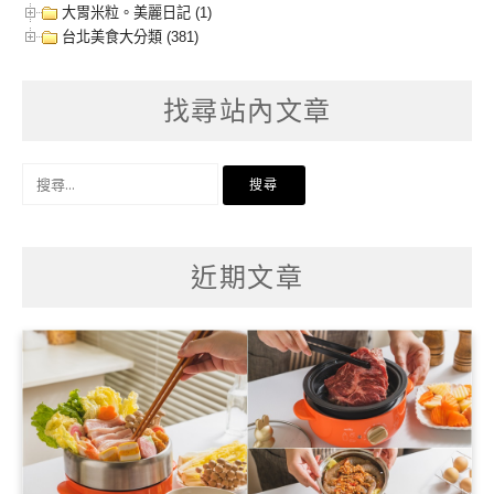
大胃米粒。美麗日記 (1)
台北美食大分類 (381)
找尋站內文章
搜
尋
關
鍵
字:
近期文章