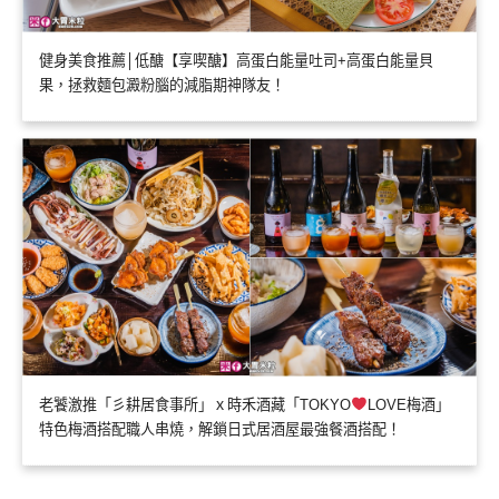
健身美食推薦│低醣【享喫醣】高蛋白能量吐司+高蛋白能量貝
果，拯救麵包澱粉腦的減脂期神隊友！
老饕激推「彡耕居食事所」ｘ時禾酒藏「TOKYO
LOVE梅酒」
特色梅酒搭配職人串燒，解鎖日式居酒屋最強餐酒搭配！