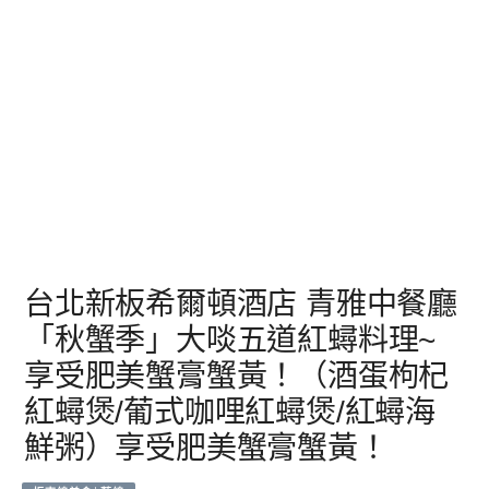
台北新板希爾頓酒店 青雅中餐廳
「秋蟹季」大啖五道紅蟳料理~
享受肥美蟹膏蟹黃！（酒蛋枸杞
紅蟳煲/葡式咖哩紅蟳煲/紅蟳海
鮮粥）享受肥美蟹膏蟹黃！