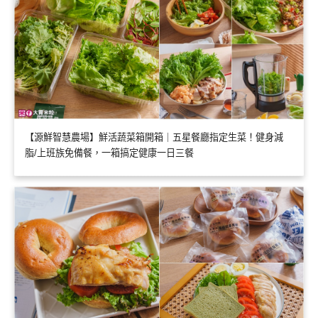
【源鮮智慧農場】鮮活蔬菜箱開箱｜五星餐廳指定生菜！健身減
脂/上班族免備餐，一箱搞定健康一日三餐