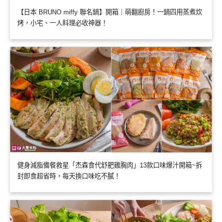
【日本 BRUNO miffy 聯名鍋】開箱｜萌翻廚房！一鍋四用蒸煮炊
烤，小宅、一人料理必收神器！
健身減脂備餐救星「杰森食代舒肥雞胸肉」13款口味爆汁開箱~拆
封即食超省時，每天換口味吃不膩！