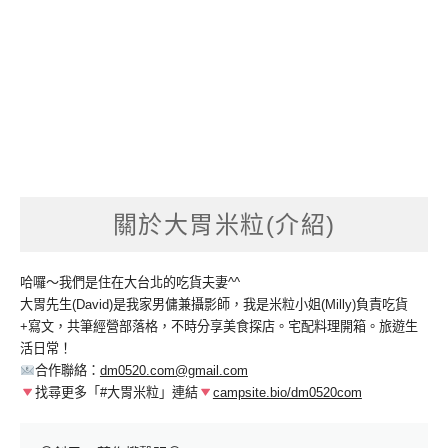
關於大胃米粒(介紹)
哈囉～我們是住在大台北的吃貨夫妻^^
大胃先生(David)是我家男傭兼攝影師，我是米粒小姐(Milly)負責吃貨
+寫文，共筆經營部落格，不時分享美食探店。宅配料理開箱。旅遊生
活日常！
合作聯絡：
dm0520.com@gmail.com
找尋更多「#大胃米粒」連結
campsite.bio/dm0520com