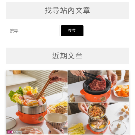
找尋站內文章
搜
尋
關
鍵
字:
近期文章