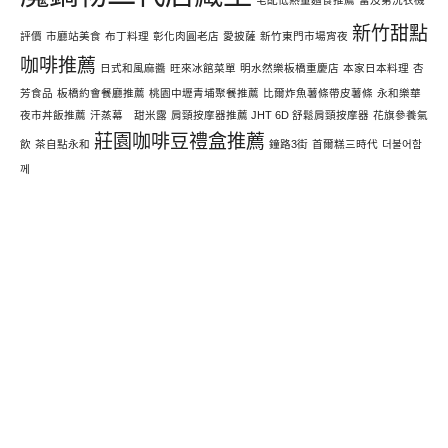
宅配低熱量麵食推薦
富及第洗衣機
新竹甜點
評價
市廳站美食
布丁料理
彰化肉圓老店
愛披薩
新竹東門市場宵夜
咖啡推薦
日式和風麻醬
旺來冰館菜單
明水然樂板橋重慶店
本家日本料理
杏
芳食品
板橋約會餐廳推薦
桃園中壢青埔聚餐推薦
比爾炸魚薯條帶皮薯條
永和樂華
夜市丼飯推薦
汗蒸幕 甜米露
肩頸按摩器推薦 JHT 6D 舒鬆肩頸按摩器
花旗參養氣
莊園咖啡豆禮盒推薦
飲
茶自點永和
鐘路3街
首爾糕三時代
더불어함
께