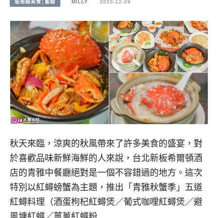
板南線美食│藍線
MILLY
2023-12-09
秋天來臨，涼爽的秋風帶來了許多美食的盛宴，對
於喜歡品味新鮮海鮮的人來說，台北新板希爾頓酒
店的青雅中餐廳絕對是一個不容錯過的地方。這次
特別以紅蟳螃蟹為主題，推出「青雅秋蟹季」五道
紅蟳料理（酒蛋枸杞紅蟳煲／葡式咖哩紅蟳煲／避
風塘紅蟳／薑蔥紅蟳粉…