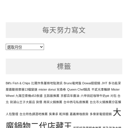
每天努力寫文
每
天
努
標籤
力
寫
文
Bill's Fish & Chips 比爾炸魚薯條地點資訊
Bruno電烤盤 Dowai摺摺鍋
JHT 多功能深
層震動按摩器13檔變速
mister donut 兌換卷
Queen Chef鍋具
不貳光車輪餅 Mister
Wheel
九陽豆漿機d53食譜
五穀飯推薦
京都百年醬油
六甲田莊咖啡牛奶ptt
刈包 台
北
劍湖山王子大飯店 房價
南崁火鍋推薦
台中西屯私廚推薦
台北市火鍋推薦分區懶
大
人包整理
台北特色調酒吧推薦
吳秉承 乾拌麵
嘉義樂咖廚房
多偉家電摺摺鍋
魔鍋物二代店藏王