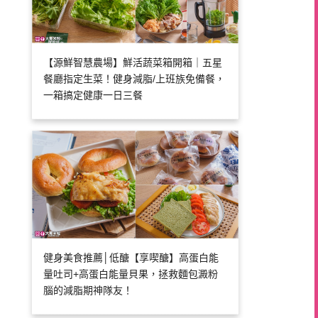
【源鮮智慧農場】鮮活蔬菜箱開箱｜五星
餐廳指定生菜！健身減脂/上班族免備餐，
一箱搞定健康一日三餐
健身美食推薦│低醣【享喫醣】高蛋白能
量吐司+高蛋白能量貝果，拯救麵包澱粉
腦的減脂期神隊友！