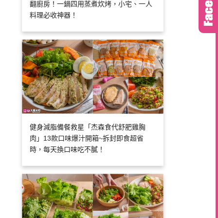
翻廚房！一鍋四用蒸煮炊烤，小宅、一人
料理必收神器！
健身減脂備餐救星「杰森食代舒肥雞胸
肉」13款口味爆汁開箱~拆封即食超省
時，每天換口味吃不膩！