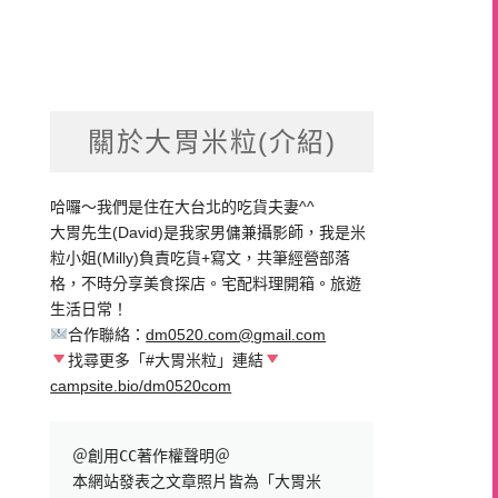
關於大胃米粒(介紹)
哈囉～我們是住在大台北的吃貨夫妻^^
大胃先生(David)是我家男傭兼攝影師，我是米
粒小姐(Milly)負責吃貨+寫文，共筆經營部落
格，不時分享美食探店。宅配料理開箱。旅遊
生活日常！
合作聯絡：
dm0520.com@gmail.com
找尋更多「#大胃米粒」連結
campsite.bio/dm0520com
＠創用CC著作權聲明＠

本網站發表之文章照片皆為「大胃米