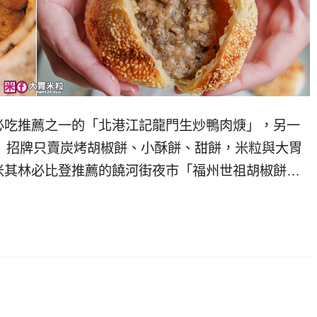
必吃推薦之一的「北港江記龍門生炒鴨肉焿」，另一
」招牌只賣炭烤胡椒餅、小酥餅、甜餅，米粒與大胃
米其林必比登推薦的饒河街夜市「福州世祖胡椒餅…