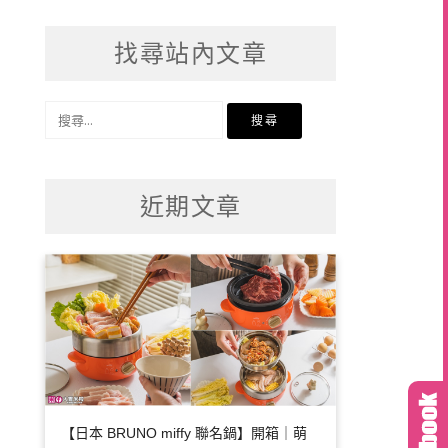
找尋站內文章
搜
尋
關
鍵
近期文章
字:
【日本 BRUNO miffy 聯名鍋】開箱｜萌