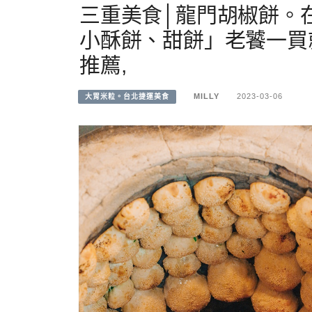
三重美食│龍門胡椒餅。
小酥餅、甜餅」老饕一買
推薦,
MILLY
2023-03-06
大胃米粒。台北捷運美食