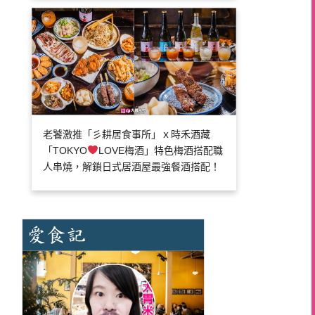
老饕激推「彡耕居食事所」ｘ時禾酒藏
「TOKYO
LOVE梅酒」特色梅酒搭配職
人串燒，解鎖日式居酒屋最強餐酒搭配！