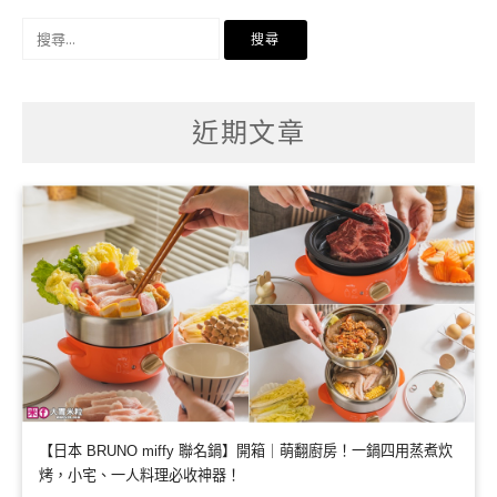
搜
尋
關
鍵
字:
近期文章
【日本 BRUNO miffy 聯名鍋】開箱｜萌翻廚房！一鍋四用蒸煮炊
烤，小宅、一人料理必收神器！