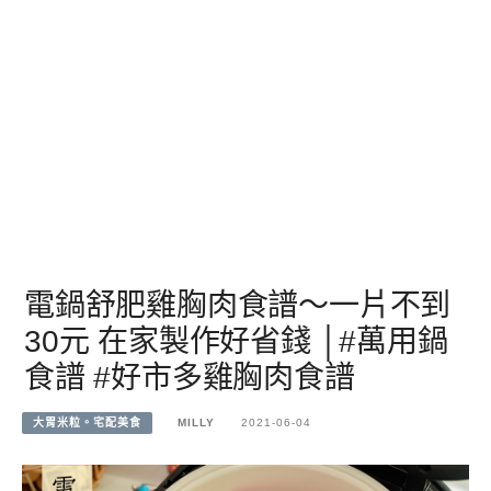
電鍋舒肥雞胸肉食譜～一片不到
30元 在家製作好省錢 │#萬用鍋
食譜 #好市多雞胸肉食譜
大胃米粒。宅配美食
MILLY
2021-06-04