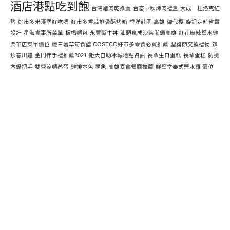
酒店港點吃到飽
台灣豬肉乾推薦
台畜中秋烤肉禮盒
大成 杜洛克紅
豬
好市多米漢堡好吃嗎
好市多香蒜排骨酥烤箱
季洋莊園 高雄
御代櫻
旋鈕定時省電
設計
星海食事所菜單
板橋麵包
永豐街牛丼
汕頭泉成沙茶潮鍋高雄
紅花麻辣鹽水雞
樂華店菜單價位
纖三薯草莓食譜 COSTCO好市多零食必買推薦
聖誕節交換禮物
辣
炒春川雞
金門伴手禮推薦2021
鉅大自助冰城地點資訊
長輩生日蛋糕
長輩蛋糕
防燙
內鍋把手
雙營涼麵蒸蛋
雞排本色 墨魚
高雄素食餐廳推薦
鮮鹽堂泰式鹽水雞 價位