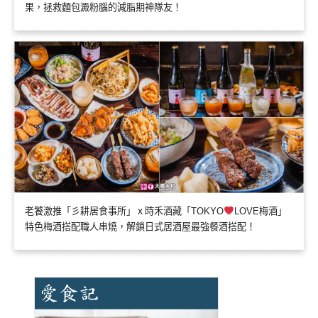
果，拯救麵包澱粉腦的減脂期神隊友！
老饕激推「彡耕居食事所」ｘ時禾酒藏「TOKYO
LOVE梅酒」
特色梅酒搭配職人串燒，解鎖日式居酒屋最強餐酒搭配！