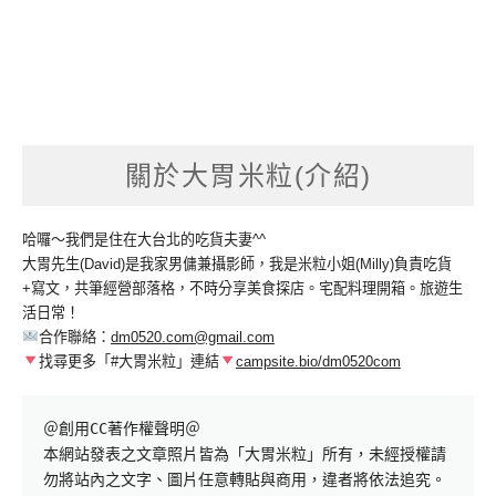
關於大胃米粒(介紹)
哈囉～我們是住在大台北的吃貨夫妻^^
大胃先生(David)是我家男傭兼攝影師，我是米粒小姐(Milly)負責吃貨
+寫文，共筆經營部落格，不時分享美食探店。宅配料理開箱。旅遊生
活日常！
合作聯絡：
dm0520.com@gmail.com
找尋更多「#大胃米粒」連結
campsite.bio/dm0520com
＠創用CC著作權聲明＠

本網站發表之文章照片皆為「大胃米粒」所有，未經授權請
勿將站內之文字、圖片任意轉貼與商用，違者將依法追究。