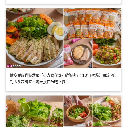
健身減脂備餐救星「杰森食代舒肥雞胸肉」13款口味爆汁開箱~拆
封即食超省時，每天換口味吃不膩！