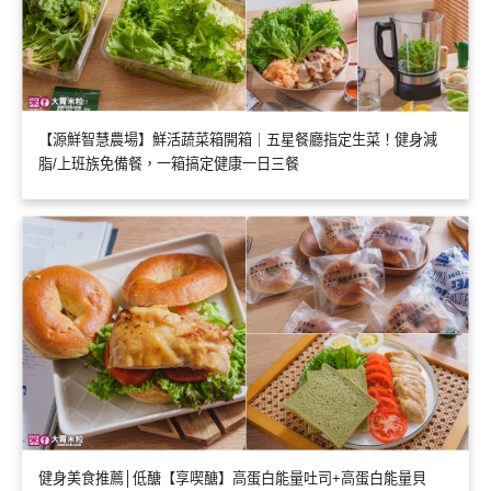
【源鮮智慧農場】鮮活蔬菜箱開箱｜五星餐廳指定生菜！健身減
脂/上班族免備餐，一箱搞定健康一日三餐
健身美食推薦│低醣【享喫醣】高蛋白能量吐司+高蛋白能量貝