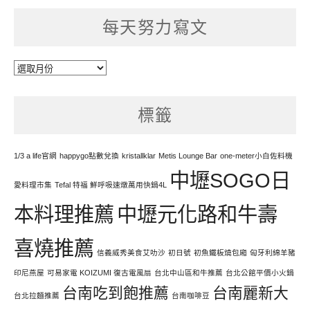
每天努力寫文
每
天
努
標籤
力
寫
文
1/3 a life官網
happygo點數兌換
kristallklar
Metis Lounge Bar
one-meter小白佐料機
中壢SOGO日
愛料理市集
Tefal 特福 鮮呼吸速燉萬用快鍋4L
本料理推薦
中壢元化路和牛壽
喜燒推薦
信義威秀美食艾叻沙
初日號
初魚鐵板燒包廂
匈牙利綿羊豬
印尼燕屋
可易家電 KOIZUMI 復古電風扇
台北中山區和牛推薦
台北公館平價小火鍋
台南吃到飽推薦
台南麗新大
台北拉麵推薦
台南咖啡豆