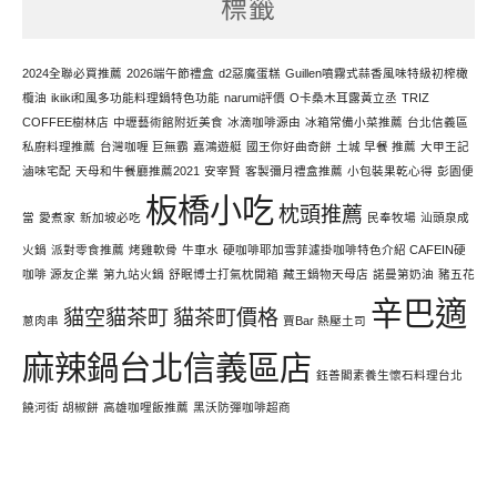
標籤
力
寫
文
2024全聯必買推薦
2026端午節禮盒
d2惡魔蛋糕
Guillen噴霧式蒜香風味特級初榨橄
欖油
ikiiki和風多功能料理鍋特色功能
narumi評價
O卡桑木耳露黃立丞
TRIZ
COFFEE樹林店
中壢藝術館附近美食
冰滴咖啡源由
冰箱常備小菜推薦
台北信義區
私廚料理推薦
台灣咖喱 巨無霸
嘉鴻遊艇
國王你好曲奇餅
土城 早餐 推薦
大甲王記
滷味宅配
天母和牛餐廳推薦2021
安宰賢
客製彌月禮盒推薦
小包裝果乾心得
彭園便
板橋小吃
枕頭推薦
當
愛煮家
新加坡必吃
民奉牧場
汕頭泉成
火鍋
派對零食推薦
烤雞軟骨
牛車水
硬咖啡耶加雪菲濾掛咖啡特色介紹 CAFEIN硬
咖啡 源友企業
第九站火鍋
舒眠博士打氣枕開箱
藏王鍋物天母店
諾曼第奶油
豬五花
辛巴適
貓空貓茶町
貓茶町價格
蔥肉串
賈Bar 熱壓土司
麻辣鍋台北信義區店
鈺善閣素養生懷石料理台北
饒河街 胡椒餅
高雄咖哩飯推薦
黑沃防彈咖啡超商