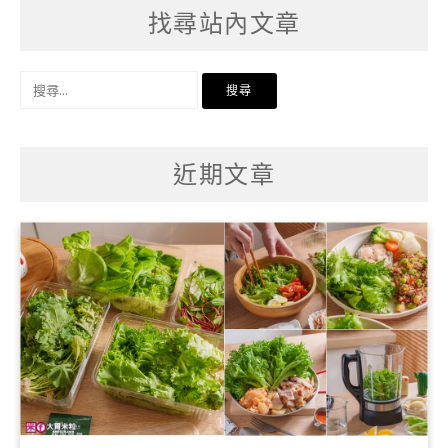
找尋站內文章
搜
尋
關
鍵
字:
近期文章