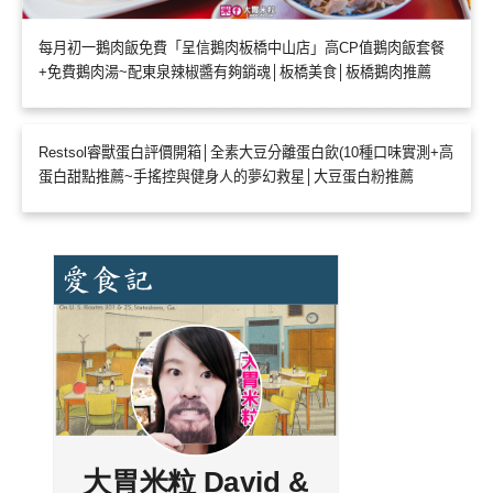
每月初一鵝肉飯免費「呈信鵝肉板橋中山店」高CP值鵝肉飯套餐
+免費鵝肉湯~配東泉辣椒醬有夠銷魂│板橋美食│板橋鵝肉推薦
Restsol睿獸蛋白評價開箱│全素大豆分離蛋白飲(10種口味實測+高
蛋白甜點推薦~手搖控與健身人的夢幻救星│大豆蛋白粉推薦