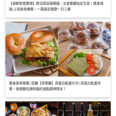
【源鮮智慧農場】鮮活蔬菜箱開箱｜五星餐廳指定生菜！健身減
脂/上班族免備餐，一箱搞定健康一日三餐
健身美食推薦│低醣【享喫醣】高蛋白能量吐司+高蛋白能量貝
果，拯救麵包澱粉腦的減脂期神隊友！