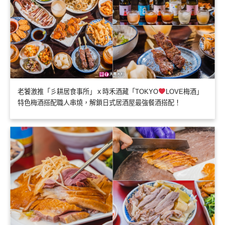
老饕激推「彡耕居食事所」ｘ時禾酒藏「TOKYO
LOVE梅酒」
特色梅酒搭配職人串燒，解鎖日式居酒屋最強餐酒搭配！