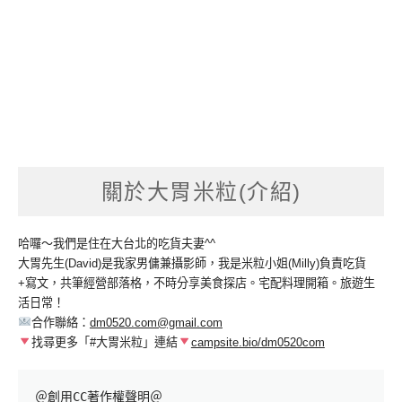
關於大胃米粒(介紹)
哈囉～我們是住在大台北的吃貨夫妻^^
大胃先生(David)是我家男傭兼攝影師，我是米粒小姐(Milly)負責吃貨
+寫文，共筆經營部落格，不時分享美食探店。宅配料理開箱。旅遊生
活日常！
合作聯絡：
dm0520.com@gmail.com
找尋更多「#大胃米粒」連結
campsite.bio/dm0520com
＠創用CC著作權聲明＠
