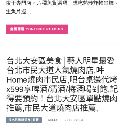
夜干專門店，六種魚貨選項！想吃熱炒炸物串燒、
生魚片握…
CONTINUE READING
台北大安區美食│藝人明星最愛
台北市民大道人氣燒肉店,吽
Home燒肉市民店,吧台桌邊代烤
x599享啤酒/清酒/梅酒喝到飽,記
得要預約！台北大安區單點燒肉
推薦,市民大道燒肉店推薦,
淡水信義線美食│紅線
MILLY
2019-10-13