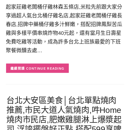
起家莊雞老闆桶仔雞林森五條店,米粒先前跟大家分
享過超人氣台北桶仔雞名店,起家莊雞老闆桶仔雞長
春店,招牌中藥桶仔雞多汁鮮嫩，搭配招牌鳳梨苦瓜
雞與多樣平價串燒炸物40元起，還有當月生日壽星
免費吃雞等活動，成為許多台北上班族最愛的下班
聚餐微醺去處…
CONTINUE READING
台北大安區美食│台北單點燒肉
推薦,市民大道人氣燒肉,吽Home
燒肉市民店,肥嫩雞腿淋上爆漿起
司,浮誇擺盤好正點,搭配599享啤