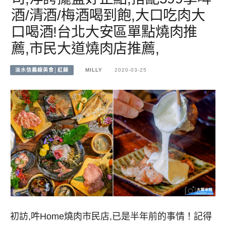
酒/清酒/梅酒喝到飽,大口吃肉大
口喝酒!台北大安區單點燒肉推
薦,市民大道燒肉店推薦,
淡水信義線美食│紅線
MILLY
2020-03-25
初訪,吽Home燒肉市民店,已是半年前的事情！記得