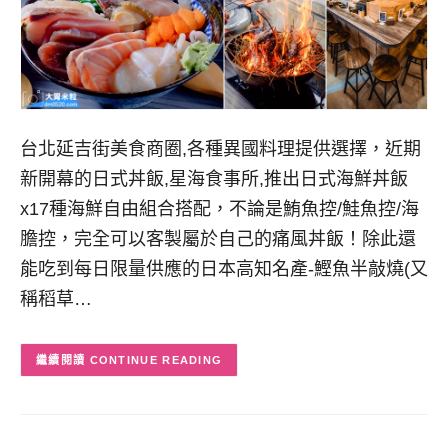
台北延吉街美食商圈,各種異國料理提供選擇，近期
新開幕的日式丼飯,星海食事所,推出日式海鮮丼飯
x17種海鮮自由組合搭配，不論是鮪魚控/鮭魚控/海
膽控，完全可以客製屬於自己的痛風丼飯！除此還
能吃到每日限量供應的日本高知名產-鰹魚半敲燒(又
稱稻草…
CONTINUE READING