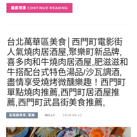
CONTINUE READING
台北萬華區美食│西門町電影街
人氣燒肉居酒屋,聚樂町新品牌,
喜多肉和牛燒肉居酒屋,肥滋滋和
牛搭配台式特色湯品/沙瓦調酒,
盡情享受燒烤微醺樂趣！西門町
單點燒肉推薦,西門町居酒屋推
薦,西門町武昌街美食推薦,
板南線美食│藍線
MILLY
2019-09-12