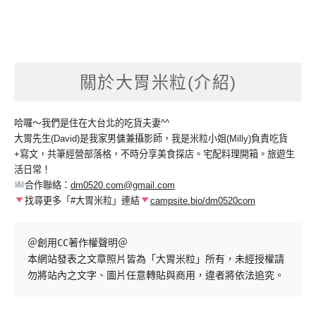
關於大胃米粒(介紹)
哈囉～我們是住在大台北的吃貨夫妻^^
大胃先生(David)是我家男傭兼攝影師，我是米粒小姐(Milly)負責吃貨
+寫文，共筆經營部落格，不時分享美食探店。宅配料理開箱。旅遊生
活日常！
合作聯絡：
dm0520.com@gmail.com
找尋更多「#大胃米粒」連結
campsite.bio/dm0520com
＠創用CC著作權聲明＠

本網站發表之文章照片皆為「大胃米粒」所有，未經授權請
勿將站內之文字、圖片任意轉貼與商用，違者將依法追究。