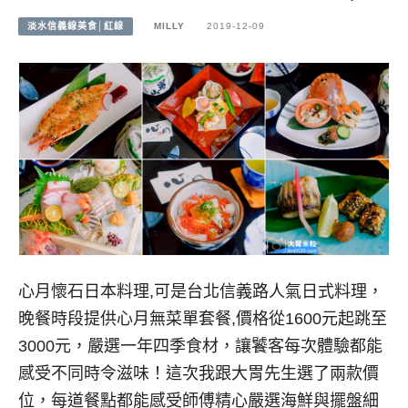
淡水信義線美食│紅線
MILLY
2019-12-09
心月懷石日本料理,可是台北信義路人氣日式料理，
晚餐時段提供心月無菜單套餐,價格從1600元起跳至
3000元，嚴選一年四季食材，讓饕客每次體驗都能
感受不同時令滋味！這次我跟大胃先生選了兩款價
位，每道餐點都能感受師傅精心嚴選海鮮與擺盤細