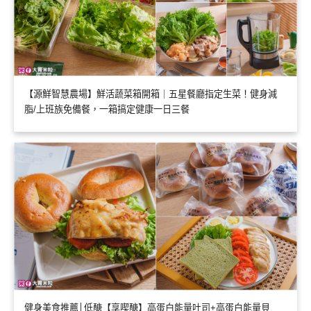
【源鮮智慧農場】鮮活蔬菜箱開箱｜五星餐廳指定生菜！健身減
脂/上班族免備餐，一箱搞定健康一日三餐
健身美食推薦│低醣【享喫醣】高蛋白能量吐司+高蛋白能量貝