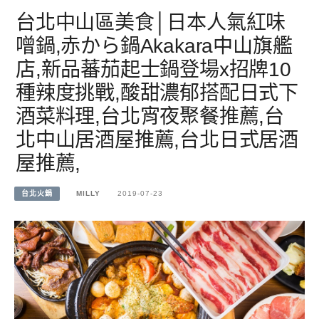
台北中山區美食│日本人氣紅味
噌鍋,赤から鍋Akakara中山旗艦
店,新品蕃茄起士鍋登場x招牌10
種辣度挑戰,酸甜濃郁搭配日式下
酒菜料理,台北宵夜聚餐推薦,台
北中山居酒屋推薦,台北日式居酒
屋推薦,
台北火鍋
MILLY
2019-07-23