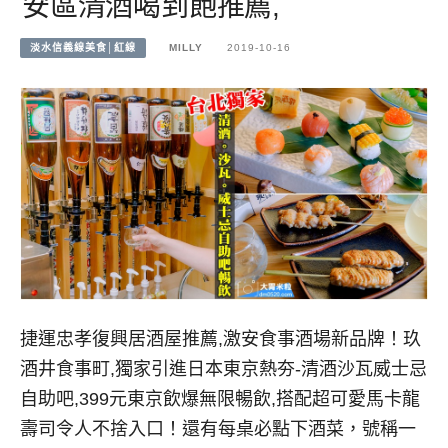
安區清酒喝到飽推薦,
淡水信義線美食│紅線
MILLY
2019-10-16
捷運忠孝復興居酒屋推薦,激安食事酒場新品牌！玖
酒井食事町,獨家引進日本東京熱夯-清酒沙瓦威士忌
自助吧,399元東京飲爆無限暢飲,搭配超可愛馬卡龍
壽司令人不捨入口！還有每桌必點下酒菜，號稱一