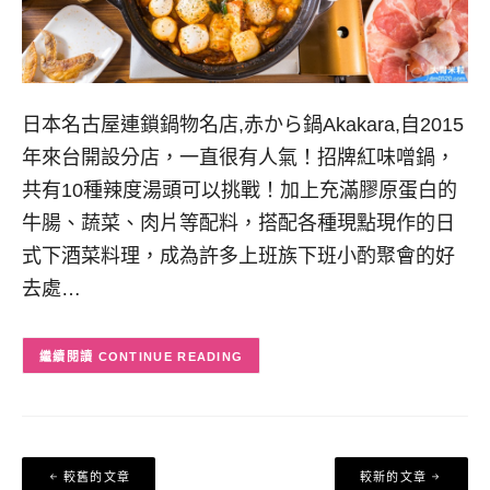
日本名古屋連鎖鍋物名店,赤から鍋Akakara,自2015
年來台開設分店，一直很有人氣！招牌紅味噌鍋，
共有10種辣度湯頭可以挑戰！加上充滿膠原蛋白的
牛腸、蔬菜、肉片等配料，搭配各種現點現作的日
式下酒菜料理，成為許多上班族下班小酌聚會的好
去處…
CONTINUE READING
文
較舊的文章
較新的文章