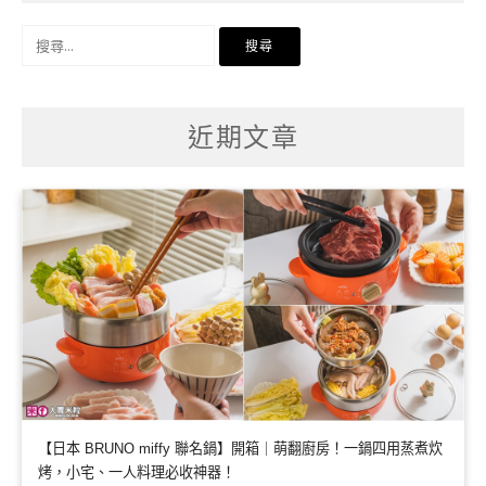
搜
尋
關
鍵
字:
近期文章
【日本 BRUNO miffy 聯名鍋】開箱｜萌翻廚房！一鍋四用蒸煮炊
烤，小宅、一人料理必收神器！