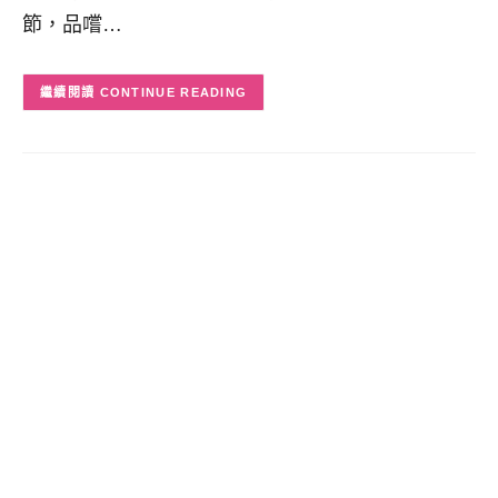
節，品嚐…
CONTINUE READING