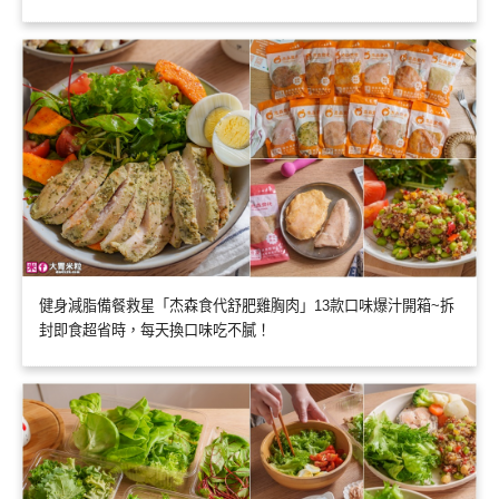
健身減脂備餐救星「杰森食代舒肥雞胸肉」13款口味爆汁開箱~拆
封即食超省時，每天換口味吃不膩！