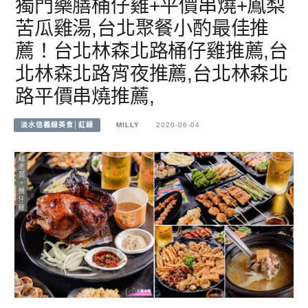
獨門藥膳桶仔雞+平價串燒+鳳梨
苦瓜雞湯,台北聚餐小酌最佳推
薦！台北林森北路桶仔雞推薦,台
北林森北路宵夜推薦,台北林森北
路平價串燒推薦,
淡水信義線美食│紅線
MILLY
2020-06-04