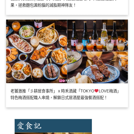
果，拯救麵包澱粉腦的減脂期神隊友！
老饕激推「彡耕居食事所」ｘ時禾酒藏「TOKYO
LOVE梅酒」
特色梅酒搭配職人串燒，解鎖日式居酒屋最強餐酒搭配！