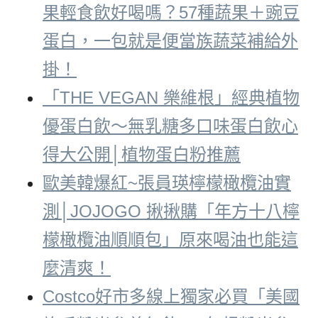
果輕食飲好喝嗎？57種蔬果＋豌豆
蛋白，一包就是便當族蔬菜補給外
掛！
「THE VEGAN 樂維根」經典植物
優蛋白飲～無乳糖多口味蛋白飲心
得大公開│植物蛋白粉推薦
歐美韓爆紅~張員瑛檸檬橄欖油實
測│JOJOGO 揪揪購「年方十八檸
檬橄欖油順順包」原來喝油也能這
麼清爽！
Costco好市多線上獨家必買「美國