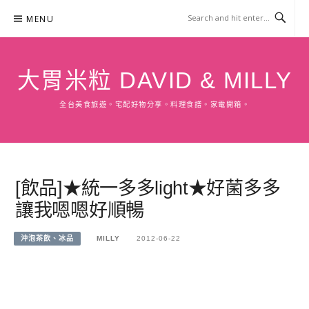
Skip
MENU
to
content
大胃米粒 DAVID & MILLY
全台美食旅遊。宅配好物分享。料理食譜。家電開箱。
[飲品]★統一多多light★好菌多多
讓我嗯嗯好順暢
沖泡茶飲、冰品
MILLY
2012-06-22