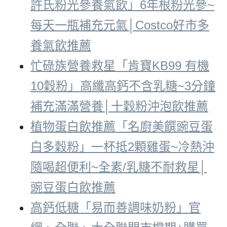
許氏粉光參養氣飲」6年根粉光參~
每天一瓶補充元氣│Costco好市多
養氣飲推薦
忙碌族營養救星「肯寶KB99 有機
10穀粉」高纖高鈣不含乳糖~3分鐘
補充滿滿營養│十穀粉沖泡飲推薦
植物蛋白飲推薦「名廚美饌豌豆蛋
白多穀粉」一杯抵2顆雞蛋~冷熱沖
隨喝超便利~全素/乳糖不耐救星│
豌豆蛋白飲推薦
高鈣低糖「易而善調味奶粉」官