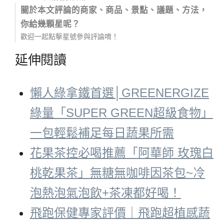
關於本文評論的商家、商品、景點、議題、方法，
你給幾顆星呢？
歡迎一起點擊星號參與評論唷！
延伸閱讀
懶人綠拿鐵首選│GREENERGIZE
綠量「SUPER GREEN超級食物」
一包輕鬆補足每日蔬果所需
花果茶控必喝推薦「阿華師 玫瑰白
桃乾果茶」無糖無咖啡因茶包~冷
泡熱泡氣泡飲+茶凍都好喝！
飛跑保健專家評價｜飛跑超植感蔬