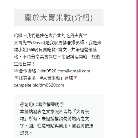
關於大胃米粒(介紹)
哈囉～我們是住在大台北的吃貨夫妻^^
大胃先生(David)是我家男傭兼攝影師，我是米
粒小姐(Milly)負責吃貨+寫文，共筆經營部落
格，不時分享美食探店。宅配料理開箱。旅遊
生活日常！
合作聯絡：
dm0520.com@gmail.com
找尋更多「#大胃米粒」連結
campsite.bio/dm0520com
＠創用CC著作權聲明＠

本網站發表之文章照片皆為「大胃米
粒」所有，未經授權請勿將站內之文
字、圖片任意轉貼與商用，違者將依法
追究。