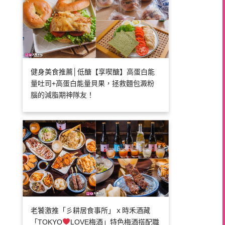
健身美食推薦│低醣【享喫醣】高蛋白能
量吐司+高蛋白能量貝果，拯救麵包澱粉
腦的減脂期神隊友！
老饕激推「彡耕居食事所」ｘ時禾酒藏
「TOKYO
LOVE梅酒」特色梅酒搭配職