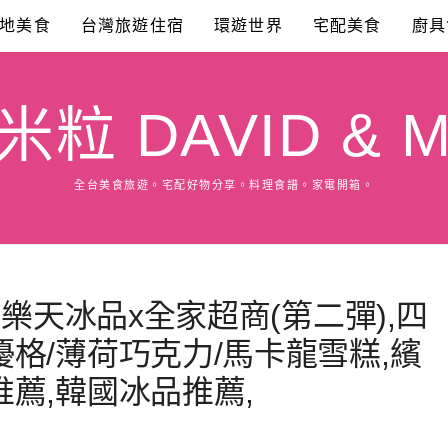
地美食
台灣旅遊住宿
環遊世界
宅配美食
廚具
粒 DAVID & M
全台美食旅遊。宅配好物分享。料理食譜。家電開箱。
國樂天冰品x全家超商(第二彈),四
格/薄荷巧克力/馬卡龍雪糕,繽
薦,韓國冰品推薦,