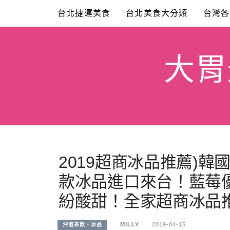
Skip
台北捷運美食
台北美食大分類
台灣各
to
content
大胃米
2019超商冰品推薦)韓
款冰品進口來台！藍莓優
紛酸甜！全家超商冰品推
MILLY
2019-04-15
沖泡茶飲、冰品