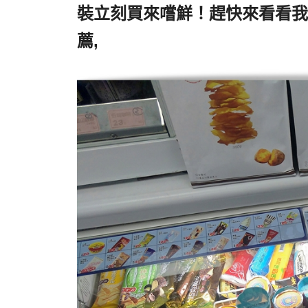
裝立刻買來嚐鮮！趕快來看看我
薦,