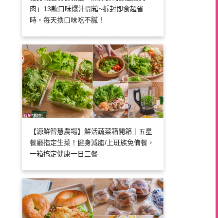
肉」13款口味爆汁開箱~拆封即食超省
時，每天換口味吃不膩！
【源鮮智慧農場】鮮活蔬菜箱開箱｜五星
餐廳指定生菜！健身減脂/上班族免備餐，
一箱搞定健康一日三餐