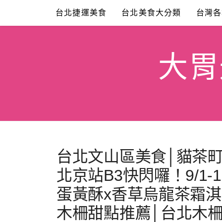
Skip
台北捷運美食
台北美食大分類
台灣各
to
content
大胃米
台北文山區美食│貓茶町
北京站B3快閃囉！9/1-
蛋黃酥x香草烏龍茶霜淇
木柵甜點推薦│台北木