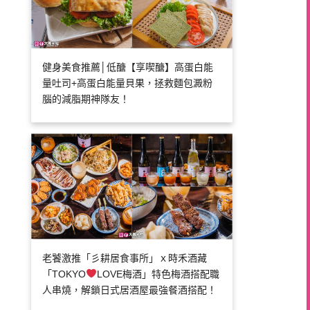
健身美食推薦│低醣【享喫醣】高蛋白能
量吐司+高蛋白能量貝果，拯救麵包澱粉
腦的減脂期神隊友！
老饕激推「彡耕居食事所」ｘ時禾酒藏
「TOKYO
LOVE梅酒」特色梅酒搭配職
人串燒，解鎖日式居酒屋最強餐酒搭配！