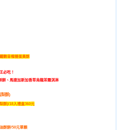
：鐵觀音榴槤蛋黃酥
天王必吃！
酥餅、馬達加斯加香草烏龍茶霜淇淋
梨酥)
)/18入禮盒360元
油酥餅/50元單顆