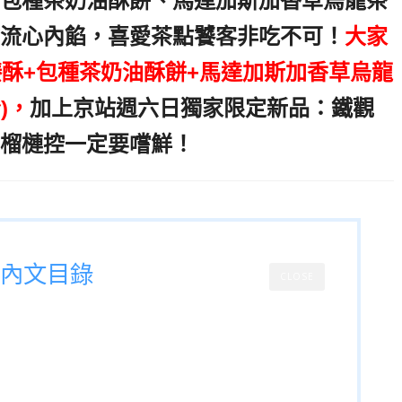
包種茶奶油酥餅、馬達加斯加香草烏龍茶
流心內餡，喜愛茶點饕客非吃不可！
大家
紅臻酥+包種茶奶油酥餅+馬達加斯加香草烏龍
)，
加上京站週六日獨家限定新品：鐵觀
榴槤控一定要嚐鮮！
,
內文目錄
CLOSE