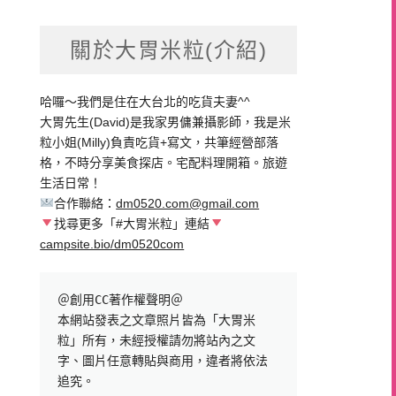
關於大胃米粒(介紹)
哈囉～我們是住在大台北的吃貨夫妻^^
大胃先生(David)是我家男傭兼攝影師，我是米
粒小姐(Milly)負責吃貨+寫文，共筆經營部落
格，不時分享美食探店。宅配料理開箱。旅遊
生活日常！
合作聯絡：
dm0520.com@gmail.com
找尋更多「#大胃米粒」連結
campsite.bio/dm0520com
＠創用CC著作權聲明＠

本網站發表之文章照片皆為「大胃米
粒」所有，未經授權請勿將站內之文
字、圖片任意轉貼與商用，違者將依法
追究。