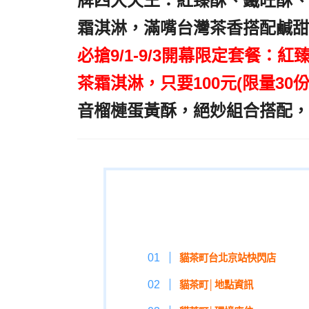
牌四大天王：紅臻酥、鐵旺酥、
霜淇淋，滿嘴台灣茶香搭配鹹甜
必搶9/1-9/3開幕限定套餐：
茶霜淇淋，只要100元(限量30份
音榴槤蛋黃酥，絕妙組合搭配，
貓茶町台北京站快閃店
貓茶町│地點資訊