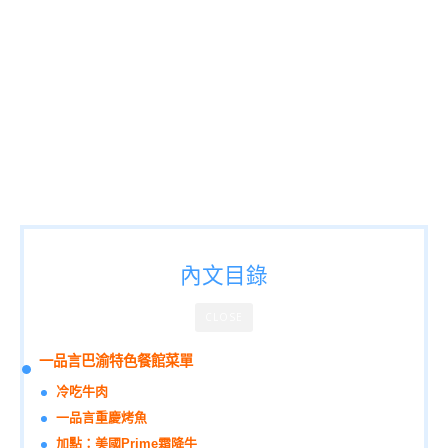
內文目錄
CLOSE
一品言巴渝特色餐館菜單
冷吃牛肉
一品言重慶烤魚
加點：美國Prime霜降牛