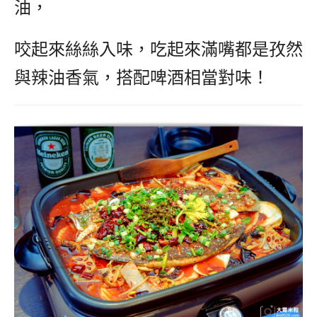
油，
咬起來絲絲入味，吃起來滿嘴都是孜然
與辣油香氣，搭配啤酒相當對味！