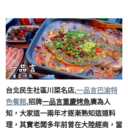
台北民生社區川菜名店,
一品言巴渝特
色餐館
,招牌
一品言重慶烤魚
廣為人
知，大家這一兩年才逐漸熟知這道料
理，其實老闆多年前曾在大陸經商，當