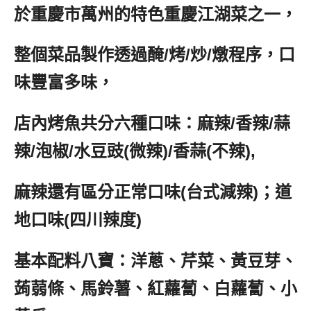
於重慶市萬州的特色重慶江湖菜之一，
整個菜品製作透過醃/烤/炒/燉程序，口
味豐富多味，
店內烤魚共分六種口味：麻辣/香辣/蒜
辣/泡椒/水豆豉(微辣)/香蒜(不辣),
麻辣還有區分正常口味(台式減辣)；道
地口味(四川辣度)
基本配料八寶：洋蔥、芹菜、黃豆芽、
蒟蒻條、馬鈴薯、紅蘿蔔、白蘿蔔、小