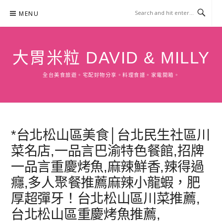
Skip
MENU
to
content
大胃米粒 DAVID & MILLY
全台美食旅遊。宅配好物分享。料理食譜。家電開箱。
*台北松山區美食│台北民生社區川
菜名店,一品言巴渝特色餐館,招牌
一品言重慶烤魚,麻辣鮮香,辣得過
癮,多人聚餐推薦麻辣小龍蝦，肥
厚超彈牙！台北松山區川菜推薦,
台北松山區重慶烤魚推薦,