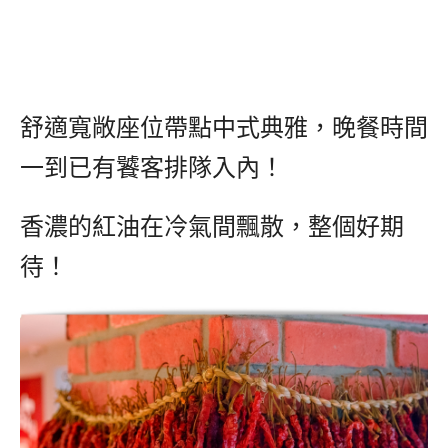
舒適寬敞座位帶點中式典雅，晚餐時間
一到已有饕客排隊入內！
香濃的紅油在冷氣間飄散，整個好期
待！