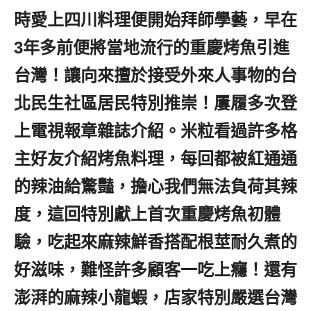
時愛上四川料理便開始拜師學藝，早在
3年多前便將當地流行的重慶烤魚引進
台灣！讓向來擅於接受外來人事物的台
北民生社區居民特別推崇！屢履多次登
上電視報章雜誌介紹。米粒看過許多格
主好友介紹烤魚料理，每回都被紅通通
的辣油給驚豔，擔心我們無法負荷其辣
度，這回特別獻上首次重慶烤魚初體
驗，吃起來麻辣鮮香搭配根莖耐久煮的
好滋味，難怪許多顧客一吃上癮！還有
澎湃的麻辣小龍蝦，店家特別嚴選台灣