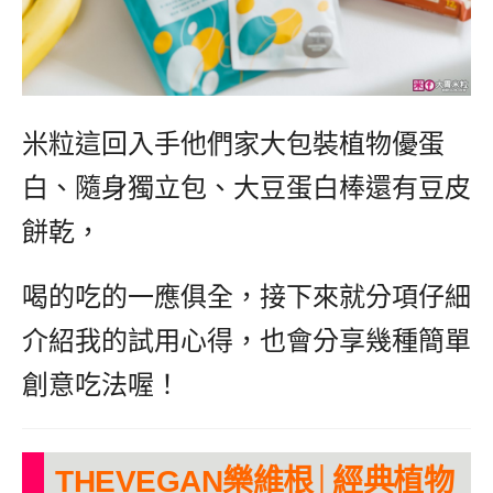
米粒這回入手他們家大包裝植物優蛋
白、隨身獨立包、大豆蛋白棒還有豆皮
餅乾，
喝的吃的一應俱全，接下來就分項仔細
介紹我的試用心得，也會分享幾種簡單
創意吃法喔！
THEVEGAN樂維根│經典植物