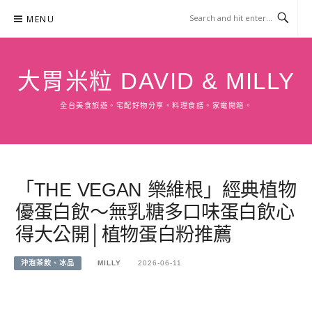
Skip
MENU
to
content
大胃米粒 DAVID & MILLY
全台美食旅遊。宅配好物分享。料理食譜。家電開箱。
「THE VEGAN 樂維根」經典植物
優蛋白飲～無乳糖多口味蛋白飲心
得大公開│植物蛋白粉推薦
沖泡茶飲、冰品
MILLY
2026-06-11