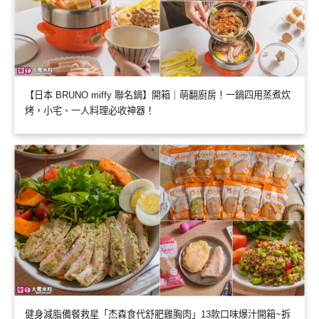
【日本 BRUNO miffy 聯名鍋】開箱｜萌翻廚房！一鍋四用蒸煮炊
烤，小宅、一人料理必收神器！
健身減脂備餐救星「杰森食代舒肥雞胸肉」13款口味爆汁開箱~拆