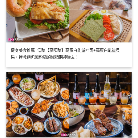
健身美食推薦│低醣【享喫醣】高蛋白能量吐司+高蛋白能量貝
果，拯救麵包澱粉腦的減脂期神隊友！