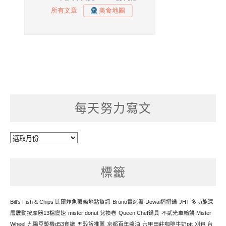
每天努力寫文
每
天
努
標籤
力
寫
文
Bill's Fish & Chips 比爾炸魚薯條地點資訊
Bruno電烤盤 Dowai摺摺鍋
JHT 多功能深
層震動按摩器13檔變速
mister donut 兌換卷
Queen Chef鍋具
不貳光車輪餅 Mister
Wheel
九陽豆漿機d53食譜
五穀飯推薦
京都百年醬油
六甲田莊咖啡牛奶ptt
刈包 台