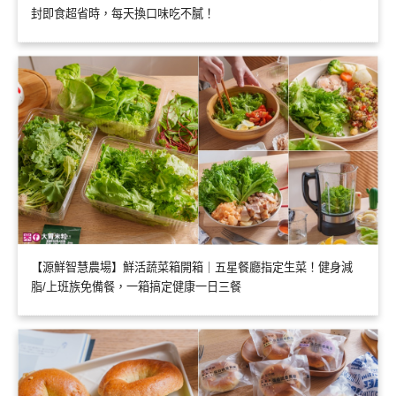
封即食超省時，每天換口味吃不膩！
【源鮮智慧農場】鮮活蔬菜箱開箱｜五星餐廳指定生菜！健身減
脂/上班族免備餐，一箱搞定健康一日三餐