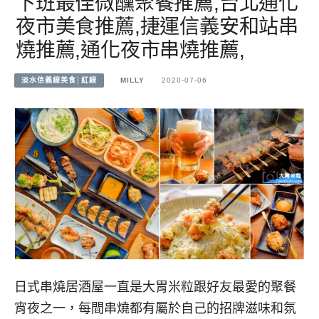
下班最佳微醺聚餐推薦,台北通化
夜市美食推薦,捷運信義安和站串
燒推薦,通化夜市串燒推薦,
淡水信義線美食│紅線
MILLY
2020-07-06
日式串燒居酒屋一直是大胃米粒跟好友最愛的聚餐
宵夜之一，每間串燒都有屬於自己的招牌滋味和氛