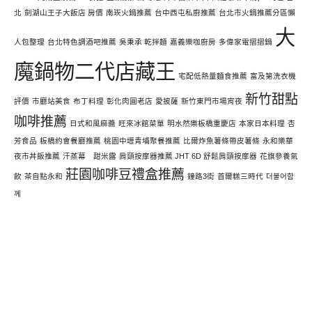
北
劍湖山王子大飯店 房價
南崁火鍋推薦
台中西屯私廚推薦
台北市火鍋推薦分區懶
大
人包整理
台北特色調酒吧推薦
吳秉承 乾拌麵
嘉義樂咖廚房
多偉家電摺摺鍋
魔鍋物二代店藏王
宅配低熱量麵食推薦
富及第洗衣機
新竹甜點
評價
市廳站美食
布丁料理
彰化肉圓老店
愛披薩
新竹東門市場宵夜
咖啡推薦
日式和風麻醬
旺來冰館菜單
明水然樂板橋重慶店
本家日本料理
杏
芳食品
板橋約會餐廳推薦
桃園中壢青埔聚餐推薦
比爾炸魚薯條帶皮薯條
永和樂華
夜市丼飯推薦
汗蒸幕 甜米露
肩頸按摩器推薦 JHT 6D 舒鬆肩頸按摩器
花旗參養氣
莊園咖啡豆禮盒推薦
飲
茶自點永和
鐘路3街
首爾糕三時代
더불어함
께