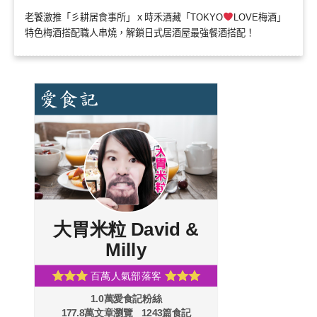
老饕激推「彡耕居食事所」ｘ時禾酒藏「TOKYO
LOVE梅酒」
特色梅酒搭配職人串燒，解鎖日式居酒屋最強餐酒搭配！