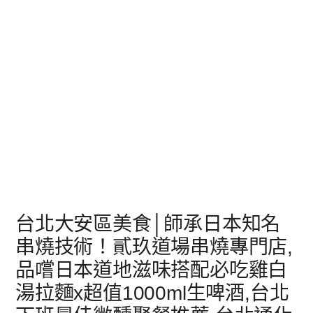
台北大安區美食│師承日本知名
串燒技術！貳玖道場串燒專門店,
品嚐日本道地滋味搭配必吃雞白
湯拉麵x超值1000ml生啤酒,台北