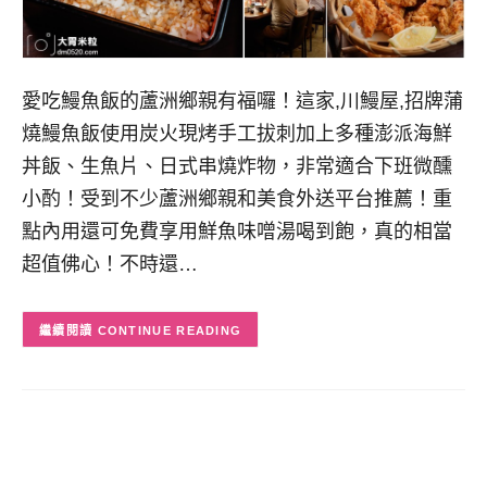
愛吃鰻魚飯的蘆洲鄉親有福囉！這家,川鰻屋,招牌蒲
燒鰻魚飯使用炭火現烤手工拔刺加上多種澎派海鮮
丼飯、生魚片、日式串燒炸物，非常適合下班微醺
小酌！受到不少蘆洲鄉親和美食外送平台推薦！重
點內用還可免費享用鮮魚味噌湯喝到飽，真的相當
超值佛心！不時還…
CONTINUE READING