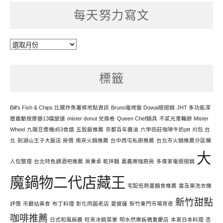
每天努力寫文
每
天
努
標籤
力
寫
文
Bill's Fish & Chips 比爾炸魚薯條地點資訊
Bruno電烤盤 Dowai摺摺鍋
JHT 多功能深
層震動按摩器13檔變速
mister donut 兌換卷
Queen Chef鍋具
不貳光車輪餅 Mister
Wheel
九陽豆漿機d53食譜
五穀飯推薦
京都百年醬油
六甲田莊咖啡牛奶ptt
刈包 台
北
劍湖山王子大飯店 房價
南崁火鍋推薦
台中西屯私廚推薦
台北市火鍋推薦分區懶
大
人包整理
台北特色調酒吧推薦
吳秉承 乾拌麵
嘉義樂咖廚房
多偉家電摺摺鍋
魔鍋物二代店藏王
宅配低熱量麵食推薦
富及第洗衣機
新竹甜點
評價
市廳站美食
布丁料理
彰化肉圓老店
愛披薩
新竹東門市場宵夜
咖啡推薦
日式和風麻醬
旺來冰館菜單
明水然樂板橋重慶店
本家日本料理
杏