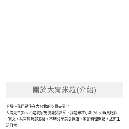
關於大胃米粒(介紹)
哈囉～我們是住在大台北的吃貨夫妻^^
大胃先生(David)是我家男傭兼攝影師，我是米粒小姐(Milly)負責吃貨
+寫文，共筆經營部落格，不時分享美食探店。宅配料理開箱。旅遊生
活日常！