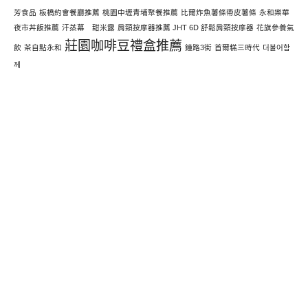
芳食品
板橋約會餐廳推薦
桃園中壢青埔聚餐推薦
比爾炸魚薯條帶皮薯條
永和樂華
夜市丼飯推薦
汗蒸幕 甜米露
肩頸按摩器推薦 JHT 6D 舒鬆肩頸按摩器
花旗參養氣
莊園咖啡豆禮盒推薦
飲
茶自點永和
鐘路3街
首爾糕三時代
더불어함
께