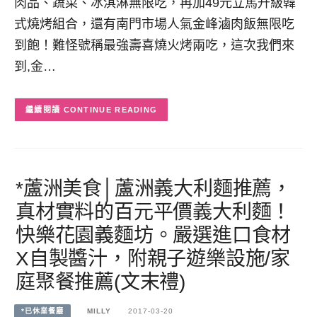
肉品、蔬菜、冰淇淋無限吃，再加49元立馬升級韓
式燒烤組合，還有南門市場人氣金峰滷肉飯無限吃
到飽！難怪號稱最強壽喜燒火烤兩吃，這次我們來
到,金…
CONTINUE READING
*蘆洲美食│蘆洲義大利麵推薦，
真材實料的百元平價義大利麵！
快樂花園義麵坊。嚴選進口食材
X自製醬汁，附親子遊樂設施/家
庭聚餐推薦(文末禮)
*已休業餐廳
MILLY
2017-03-20