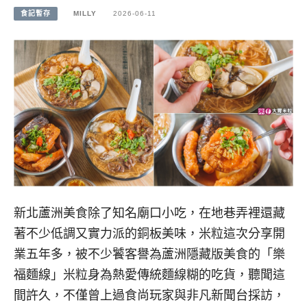
食記暫存
MILLY
2026-06-11
新北蘆洲美食除了知名廟口小吃，在地巷弄裡還藏
著不少低調又實力派的銅板美味，米粒這次分享開
業五年多，被不少饕客譽為蘆洲隱藏版美食的「樂
福麵線」米粒身為熱愛傳統麵線糊的吃貨，聽聞這
間許久，不僅曾上過食尚玩家與非凡新聞台採訪，