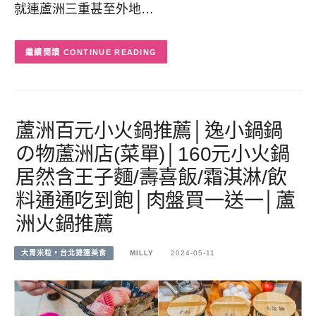
就連蘆洲三重甚至外地…
CONTINUE READING
蘆洲百元小火鍋推薦│逸小鍋鍋
の物蘆洲店(菜單)│160元小火鍋
居然含王子麵/壽喜飯/霜淇淋/飲
料通通吃到飽│肉盤買一送一│蘆
洲火鍋推薦
大胃米粒。台北捷運美食
MILLY
2024-05-11