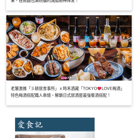
果，拯救麵包澱粉腦的減脂期神隊友！
老饕激推「彡耕居食事所」ｘ時禾酒藏「TOKYO
LOVE梅酒」
特色梅酒搭配職人串燒，解鎖日式居酒屋最強餐酒搭配！