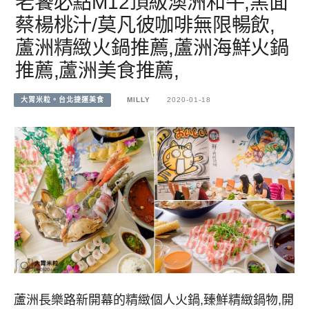
老饕必點M12頂級澳洲和牛,黑面
蔡楊桃汁/莫凡彼咖啡無限暢飲,
蘆洲精緻火鍋推薦,蘆洲海鮮火鍋
推薦,蘆洲美食推薦,
大胃米粒。台北捷運美食
MILLY
2020-01-18
蘆洲長樂路新開幕的精緻個人火鍋,臻鮮精緻鍋物,開