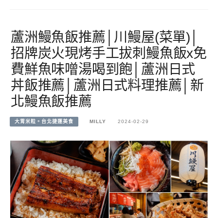
蘆洲鰻魚飯推薦│川鰻屋(菜單)│
招牌炭火現烤手工拔刺鰻魚飯x免
費鮮魚味噌湯喝到飽│蘆洲日式
丼飯推薦│蘆洲日式料理推薦│新
北鰻魚飯推薦
大胃米粒。台北捷運美食
MILLY
2024-02-29