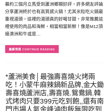
幕約三個月立馬受到蘆洲鄉親好評，許多網友評論
分享蘆洲終於也有高質感火鍋！尤其米粒吃火鍋最
重視湯頭，這裡的湯頭真的好喝甘甜，非常推薦這
裡使用的肉品和海鮮，相當相當新鮮！像是M12頂
級澳洲和牛或是…
CONTINUE READING
*蘆洲美食│最強壽喜燒火烤兩
吃！小蒙牛麻辣鍋新品牌,金大鋤
壽喜燒蘆洲店,壽喜燒.鴛鴦鍋.韓
式烤肉只要399元吃到飽,,還有南
門市場人氣金峰滷肉飯無限吃到