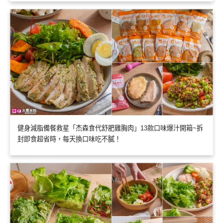
健身減脂備餐救星「杰森食代舒肥雞胸肉」13款口味爆汁開箱~拆
封即食超省時，每天換口味吃不膩！