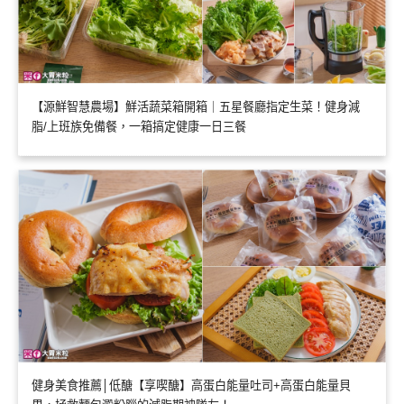
【源鮮智慧農場】鮮活蔬菜箱開箱｜五星餐廳指定生菜！健身減
脂/上班族免備餐，一箱搞定健康一日三餐
健身美食推薦│低醣【享喫醣】高蛋白能量吐司+高蛋白能量貝