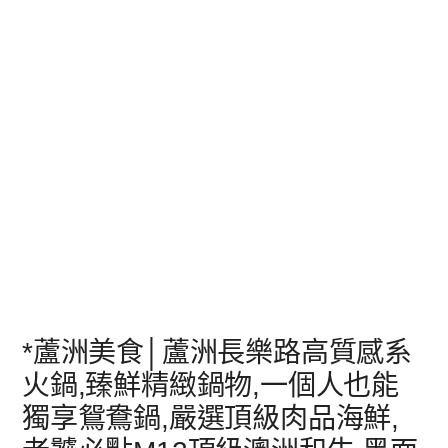
*蘆洲美食│蘆洲長樂路高質感系
火鍋,臻鮮精緻鍋物,一個人也能
獨享鴛鴦鍋,嚴選頂級肉品海鮮,