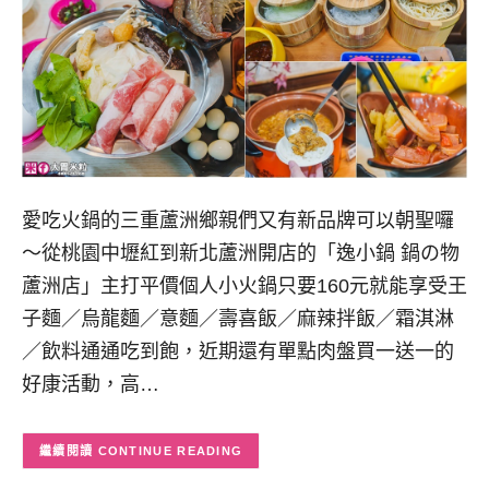
愛吃火鍋的三重蘆洲鄉親們又有新品牌可以朝聖囉
～從桃園中壢紅到新北蘆洲開店的「逸小鍋 鍋の物
蘆洲店」主打平價個人小火鍋只要160元就能享受王
子麵／烏龍麵／意麵／壽喜飯／麻辣拌飯／霜淇淋
／飲料通通吃到飽，近期還有單點肉盤買一送一的
好康活動，高…
CONTINUE READING