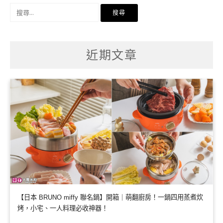
搜
尋
關
鍵
字:
近期文章
【日本 BRUNO miffy 聯名鍋】開箱｜萌翻廚房！一鍋四用蒸煮炊
烤，小宅、一人料理必收神器！