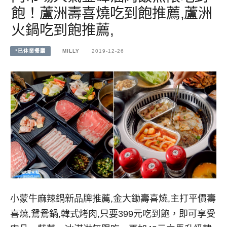
飽！蘆洲壽喜燒吃到飽推薦,蘆洲
火鍋吃到飽推薦,
*已休業餐廳
MILLY
2019-12-26
小蒙牛麻辣鍋新品牌推薦,金大鋤壽喜燒,主打平價壽
喜燒,鴛鴦鍋,韓式烤肉,只要399元吃到飽，即可享受