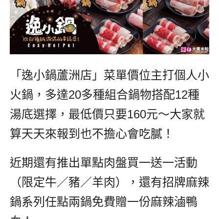
「逸小鍋蘆洲店」菜單價位主打個人小
火鍋，多達20多種組合鍋物搭配12種
湯底選擇，最低價只要160元～大家就
算天天來報到也不擔心會吃膩！
近期還有推出單點肉盤買一送一活動
（限定牛／豬／羊肉），還有招牌麻辣
鍋系列任點兩鍋免費贈一份麻辣滷鴨