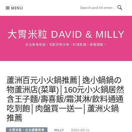
Skip
MENU
to
content
大胃米粒 DAVID & MILLY
全台美食旅遊。宅配好物分享。料理食譜。家電開箱。
蘆洲百元小火鍋推薦│逸小鍋鍋の
物蘆洲店(菜單)│160元小火鍋居然
含王子麵/壽喜飯/霜淇淋/飲料通通
吃到飽│肉盤買一送一│蘆洲火鍋
推薦
大胃米粒。台北捷運美食
MILLY
2024-05-11