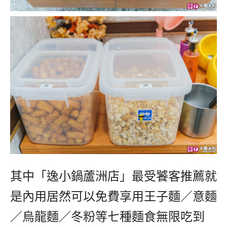
其中「逸小鍋蘆洲店」最受饕客推薦就
是內用居然可以免費享用王子麵／意麵
／烏龍麵／冬粉等七種麵食無限吃到