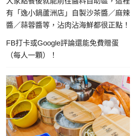
大家點餐後就能前往醬料自助區，這裡
有「逸小鍋蘆洲店」自製沙茶醬／麻辣
醬／蒜蓉醬等，沾肉沾海鮮都很正點！
FB打卡或Google評論還能免費贈蛋
（每人一顆）！