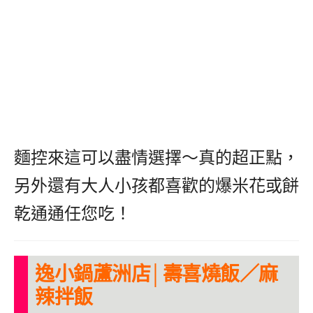
麵控來這可以盡情選擇～真的超正點，
另外還有大人小孩都喜歡的爆米花或餅
乾通通任您吃！
逸小鍋蘆洲店│壽喜燒飯／麻
辣拌飯