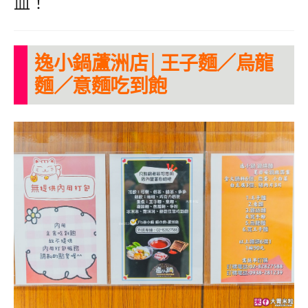
血！
逸小鍋蘆洲店│王子麵／烏龍
麵／意麵吃到飽