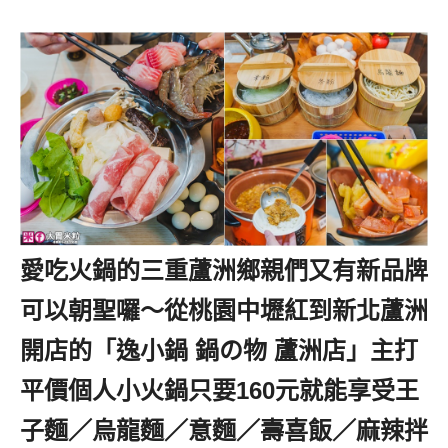
愛吃火鍋的三重蘆洲鄉親們又有新品牌
可以朝聖囉～從桃園中壢紅到新北蘆洲
開店的「逸小鍋 鍋の物 蘆洲店」主打
平價個人小火鍋只要160元就能享受王
子麵／烏龍麵／意麵／壽喜飯／麻辣拌