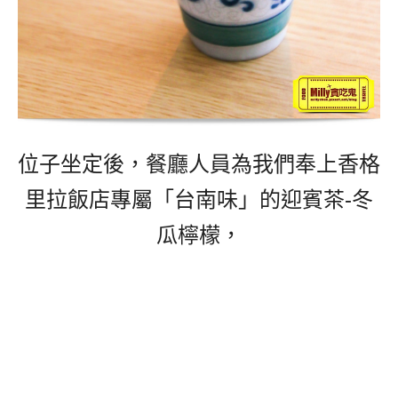
位子坐定後，餐廳人員為我們奉上香格
里拉飯店專屬「台南味」的迎賓茶-冬
瓜檸檬，