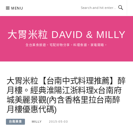
Skip
MENU
to
content
大胃米粒 DAVID & MILLY
全台美食旅遊。宅配好物分享。料理食譜。家電開箱。
大胃米粒【台南中式料理推薦】醉
月樓。經典淮陽江浙料理x台南府
城美麗景觀(內含香格里拉台南醉
月樓優惠代碼)
台南美食
MILLY
2015-05-03