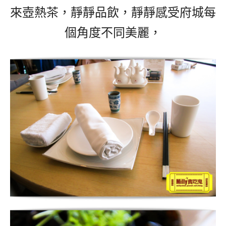
來壺熱茶，靜靜品飲，靜靜感受府城每
個角度不同美麗，