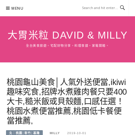
Skip
MENU
to
content
大胃米粒 DAVID & MILLY
全台美食旅遊。宅配好物分享。料理食譜。家電開箱。
桃園龜山美食│人氣外送便當,ikiwi
趣味究食,招牌水煮雞肉餐只要400
大卡,糙米飯或貝殼麵,口感任選！
桃園水煮便當推薦,桃園低卡餐便
當推薦,
北：桃園│新竹│基隆
MILLY
2019-10-01