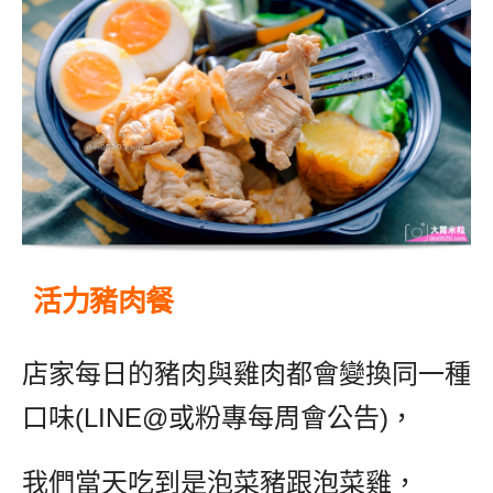
活力豬肉餐
店家每日的豬肉與雞肉都會變換同一種
口味(LINE@或粉專每周會公告)，
我們當天吃到是泡菜豬跟泡菜雞，