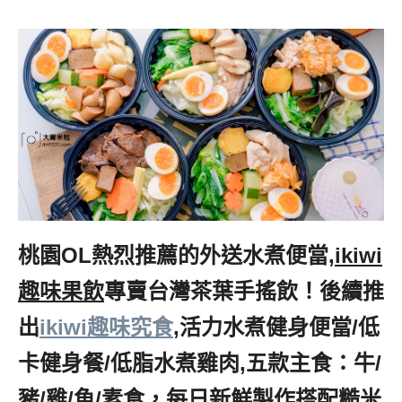
桃園OL熱烈推薦的外送水煮便當,
ikiwi
趣味果飲
專賣台灣茶葉手搖飲！後續推
出
ikiwi趣味究食
,
活力水煮健身便當/低
卡健身餐/低脂水煮雞肉,五款主食：牛/
豬/雞/魚/素食，每日新鮮製作搭配糙米