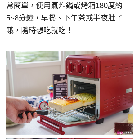
常簡單，使用氣炸鍋或烤箱180度約
5~8分鐘，早餐、下午茶或半夜肚子
餓，隨時想吃就吃！