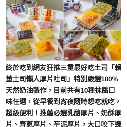
終於吃到網友狂推三重最好吃土司「賴
董土司懶人厚片吐司」特別嚴選100%
天然奶油製作，目前共有10種抹醬口
味任選，從早餐到宵夜隨時想吃就吃，
超級便利！推薦必選乳酪厚片、奶酥厚
片、青蔥厚片、芋泥厚片，大口咬下邊