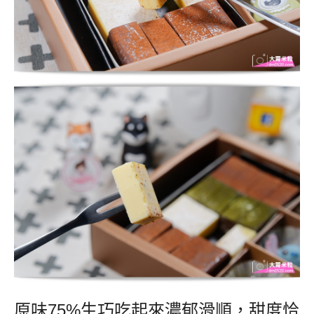
原味75%生巧吃起來濃郁滑順，甜度恰