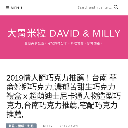
Skip
MENU
to
content
大胃米粒 DAVID & MILLY
全台美食旅遊。宅配好物分享。料理食譜。家電開箱。
2019情人節巧克力推薦！台南 華
侖婷娜巧克力,濃郁苦甜生巧克力
禮盒ｘ超萌迪士尼卡通人物造型巧
克力,台南巧克力推薦,宅配巧克力
推薦,
餅乾、蛋糕、甜點
MILLY
2019-01-23