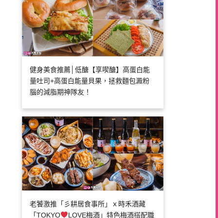
健身美食推薦│低醣【享喫醣】高蛋白能
量吐司+高蛋白能量貝果，拯救麵包澱粉
腦的減脂期神隊友！
老饕激推「彡耕居食事所」ｘ時禾酒藏
「TOKYO
LOVE梅酒」特色梅酒搭配職