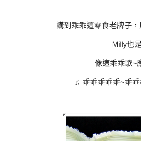
講到乖乖這零食老牌子，
Mill
像這乖乖歌~
♫ 乖乖乖乖乖~乖乖