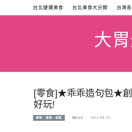
Skip
台北捷運美食
台北美食大分類
台灣各
to
content
大胃米
[零食]★乖乖造句包★
好玩!
MILLY
2012-09-13
餅乾、蛋糕、甜點