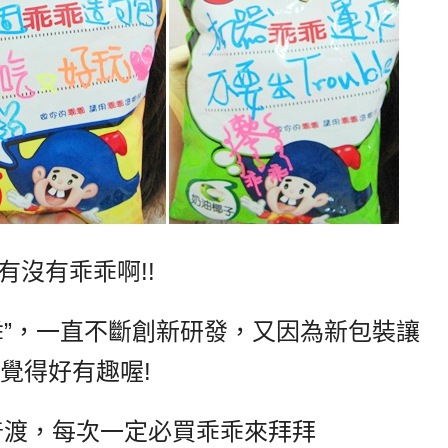
有沒有乖乖啊!!
乖”，一直不斷創新研發，又因為新包裝讓
lly覺得好有趣喔!
普渡，每次一定必買乖乖來拜拜