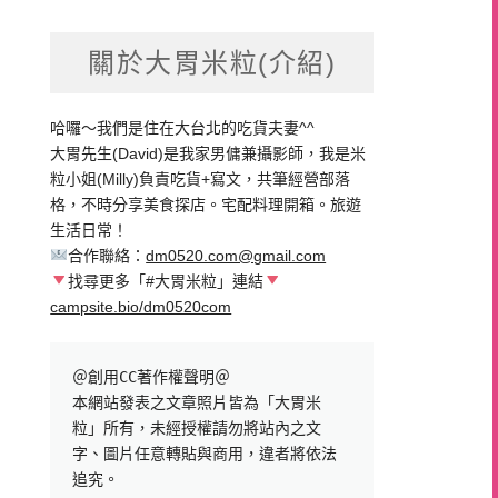
關於大胃米粒(介紹)
哈囉～我們是住在大台北的吃貨夫妻^^
大胃先生(David)是我家男傭兼攝影師，我是米
粒小姐(Milly)負責吃貨+寫文，共筆經營部落
格，不時分享美食探店。宅配料理開箱。旅遊
生活日常！
合作聯絡：
dm0520.com@gmail.com
找尋更多「#大胃米粒」連結
campsite.bio/dm0520com
＠創用CC著作權聲明＠

本網站發表之文章照片皆為「大胃米
粒」所有，未經授權請勿將站內之文
字、圖片任意轉貼與商用，違者將依法
追究。