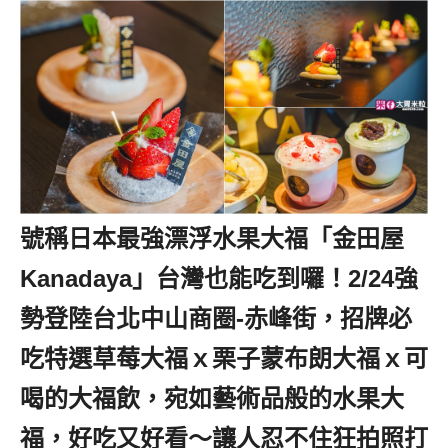
號稱日本最強漂浮水果大福「金田屋
Kanadaya」台灣也能吃到囉！2/24強
勢登陸台北中山商圈-赤峰街，招牌必
吃特選草莓大福ｘ栗子蒙布朗大福ｘ可
喝的大福飲，宛如藝術品般的水果大
福，好吃又好看～讓人忍不住狂拍照打