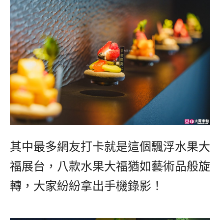
其中最多網友打卡就是這個飄浮水果大
福展台，八款水果大福猶如藝術品般旋
轉，大家紛紛拿出手機錄影！