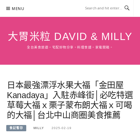
Skip
MENU
to
content
大胃米粒 DAVID & MILLY
全台美食旅遊。宅配好物分享。料理食譜。家電開箱。
日本最強漂浮水果大福「金田屋
Kanadaya」入駐赤峰街│必吃特選
草莓大福ｘ栗子蒙布朗大福ｘ可喝
的大福│台北中山商圈美食推薦
食記暫存
MILLY
2025-02-19