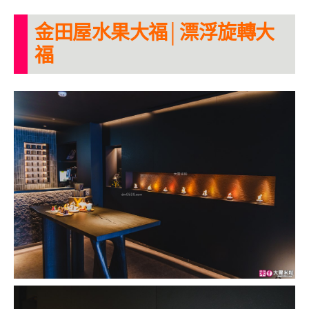
金田屋水果大福│漂浮旋轉大
福