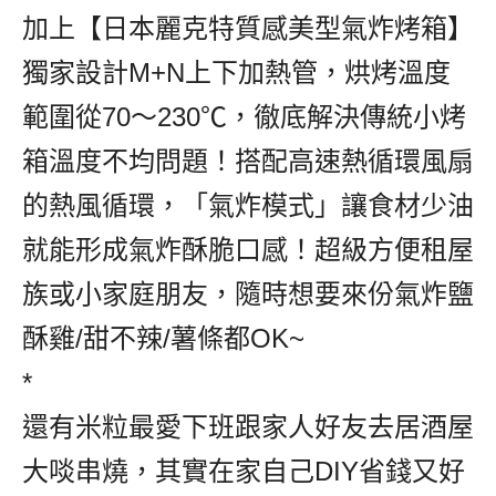
加上【日本麗克特質感美型氣炸烤箱】
獨家設計M+N上下加熱管，烘烤溫度
範圍從70～230℃，徹底解決傳統小烤
箱溫度不均問題！搭配高速熱循環風扇
的熱風循環，「氣炸模式」讓食材少油
就能形成氣炸酥脆口感！超級方便租屋
族或小家庭朋友，隨時想要來份氣炸鹽
酥雞/甜不辣/薯條都OK~
*
還有米粒最愛下班跟家人好友去居酒屋
大啖串燒，其實在家自己DIY省錢又好