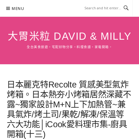
Skip
MENU
to
content
大胃米粒 DAVID & MILLY
全台美食旅遊。宅配好物分享。料理食譜。家電開箱。
日本麗克特Recolte 質感美型氣炸
烤箱。日本熱夯小烤箱居然深藏不
露~獨家設計M+N上下加熱管~兼
具氣炸/烤土司/果乾/解凍/保溫等
六大功能│iCook愛料理市集-廚具
開箱(十三)