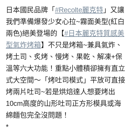
日本國民品牌「
#Recolte麗克特
」又讓
我們準備爆發少女心拉~霧面美型(紅白
兩色)絕美登場的【
#日本麗克特質感美
型氣炸烤箱
】不只是烤箱~兼具氣炸、
烤土司、炙烤、慢烤、果乾、解凍+保
溫等六大功能！重點小體積卻擁有直立
式大空間～「烤吐司模式」平放可直接
烤兩片吐司~若是烘焙達人想要烤出
10cm高度的山形吐司正方形模具或海
綿麵包完全沒問題！
*