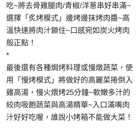
吃~將去骨雞腿肉/青椒/洋蔥串好串滿~
選擇「炙烤模式」邊烤邊抹烤肉醬~高
溫快速將肉汁鎖住~口感宛如炭火烤肉
般正點！
*
最後還有各種焗烤料理或慢燉蔬菜，使
用「慢烤模式」將做好的高麗菜捲倒入
雞高湯，慢火煨烤25分鐘~軟嫩多汁的
絞肉吸飽蔬菜與高湯精華~入口滿嘴肉
汁好好吃喔，誰說小烤箱不能做大菜！