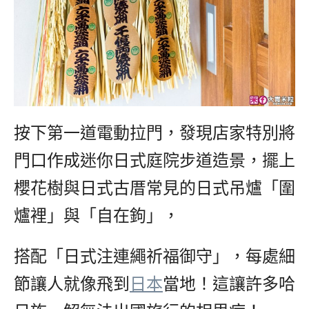
按下第一道電動拉門，發現店家特別將
門口作成迷你日式庭院步道造景，擺上
櫻花樹與日式古厝常見的日式吊爐「圍
爐裡」與「自在鉤」，
搭配「日式注連繩祈福御守」，每處細
節讓人就像飛到
日本
當地！這讓許多哈