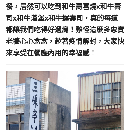
餐，居然可以吃到和牛壽喜燒x和牛壽
司x和牛漢堡x和牛握壽司，真的每道
都讓我們吃得好過癮！難怪這麼多忠實
老饕心心念念，趁著疫情解封，大家快
來享受在餐廳內用的幸福感！