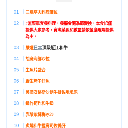
三嵊亭肉料理價位
#無菜單套餐料理，餐廳會隨季節變換，本食記僅
提供大家參考，實際菜色和數量請依餐廳現場提供
為主，
日本
頂級近江和牛
嚴選
胡麻海鮮沙拉
生魚片盛合
野生烤午仔魚
美國安格斯沙朗牛排佐地瓜泥
綠竹筍炸和牛堡
乳酸紫蘇梅冰沙
炙燒和牛握壽司佐鴨肝