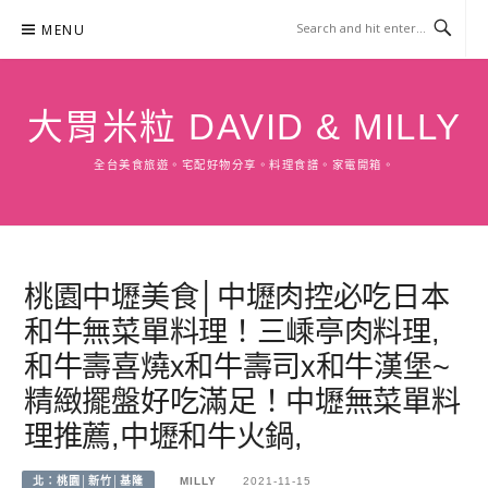
Skip
MENU
to
content
大胃米粒 DAVID & MILLY
全台美食旅遊。宅配好物分享。料理食譜。家電開箱。
桃園中壢美食│中壢肉控必吃日本
和牛無菜單料理！三嵊亭肉料理,
和牛壽喜燒x和牛壽司x和牛漢堡~
精緻擺盤好吃滿足！中壢無菜單料
理推薦,中壢和牛火鍋,
北：桃園│新竹│基隆
MILLY
2021-11-15