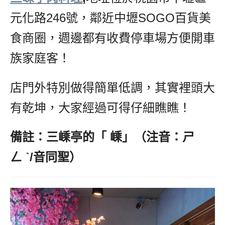
元化路246號，鄰近中壢SOGO百貨美
食商圈，週邊都有收費停車場方便開車
族家庭客！
店門外特別做得簡單低調，其實裡頭大
有乾坤，大家經過可得仔細瞧瞧！
備註：三嵊亭的「
嵊
」（注音：ㄕ
ㄥ ˋ/音同聖）