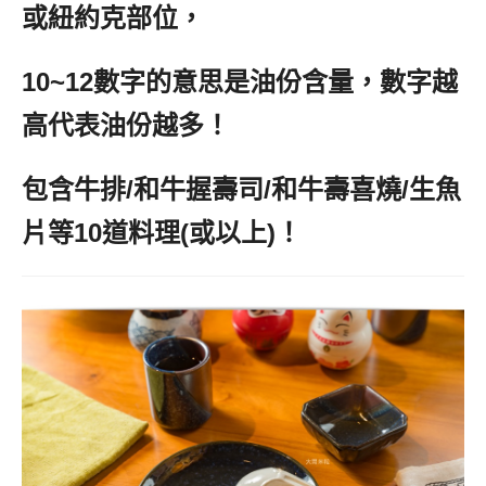
或紐約克部位，
10~12數字的意思是油份含量，數字越
高代表油份越多！
包含牛排/和牛握壽司/和牛壽喜燒/生魚
片等10道料理(或以上)！