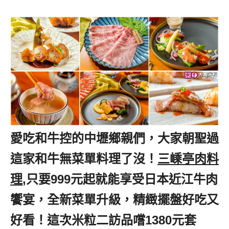
愛吃和牛控的中壢鄉親們，大家朝聖過
這家和牛無菜單料理了沒！
三嵊亭肉料
理
,只要999元起就能享受日本近江牛肉
饗宴，全新菜單升級，精緻擺盤好吃又
好看！這次米粒二訪品嚐1380元套