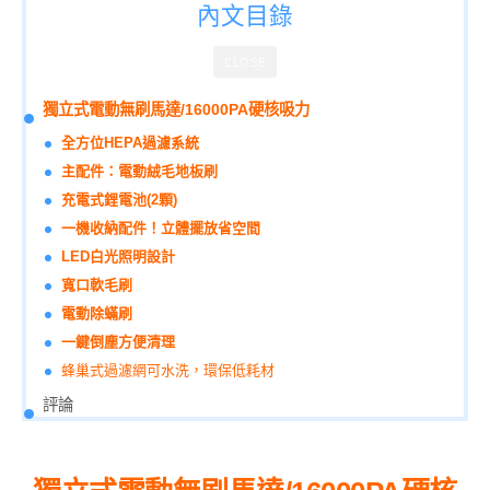
內文目錄
CLOSE
獨立式電動無刷馬達/16000PA硬核吸力
全方位HEPA過濾系統
主配件：電動絨毛地板刷
充電式鋰電池(2顆)
一機收納配件！立體擺放省空間
LED白光照明設計
寬口軟毛刷
電動除蟎刷
一鍵倒塵方便清理
蜂巢式過濾網可水洗，環保低耗材
評論