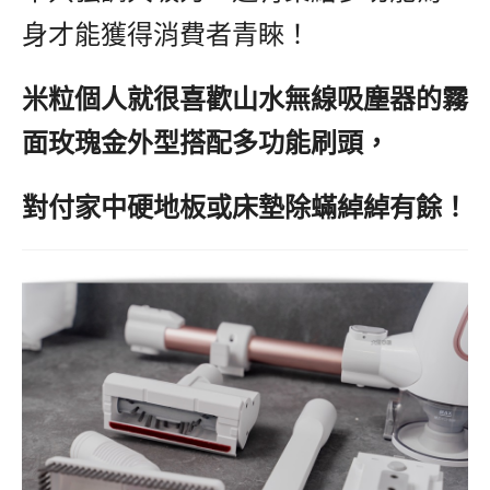
身才能獲得消費者青睞！
米粒個人就很喜歡山水無線吸塵器的霧
面玫瑰金外型搭配多功能刷頭，
對付家中硬地板或床墊除蟎綽綽有餘！