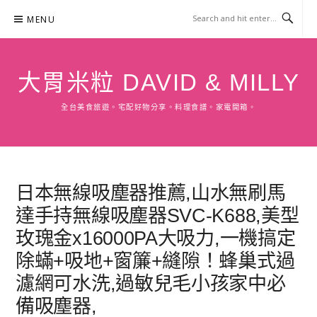
Skip
MENU
to
content
大胃米粒 DAVID & MILLY
全台美食旅遊。宅配好物分享。料理食譜。家電開箱。
日本無線吸塵器推薦,山水無刷馬
達手持無線吸塵器SVC-K688,美型
玫瑰金x16000PA大吸力,一機搞定
除蟎+吸地+窗簾+縫隙！蜂巢式過
濾網可水洗,過敏兒毛小孩家中必
備吸塵器,