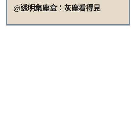
@透明集塵盒：灰塵看得見