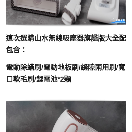
這次選購山水無線吸塵器旗艦版大全配
包含：
電動除蟎刷/電動地板刷/縫隙兩用刷/寬
口軟毛刷/鋰電池*2顆