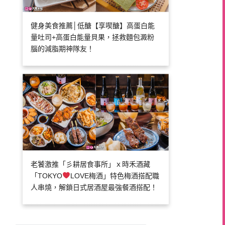
健身美食推薦│低醣【享喫醣】高蛋白能
量吐司+高蛋白能量貝果，拯救麵包澱粉
腦的減脂期神隊友！
老饕激推「彡耕居食事所」ｘ時禾酒藏
「TOKYO
LOVE梅酒」特色梅酒搭配職
人串燒，解鎖日式居酒屋最強餐酒搭配！