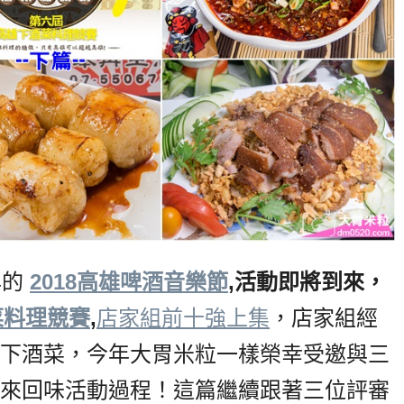
年的
2018高雄啤酒音樂節
,活動即將到來，
菜料理競賽
,
店家組前十強上集
，店家組經
下酒菜，今年大胃米粒一樣榮幸受邀與三
來回味活動過程！這篇繼續跟著三位評審