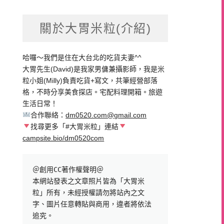
關於大胃米粒(介紹)
哈囉～我們是住在大台北的吃貨夫妻^^
大胃先生(David)是我家男傭兼攝影師，我是米
粒小姐(Milly)負責吃貨+寫文，共筆經營部落
格，不時分享美食探店。宅配料理開箱。旅遊
生活日常！
合作聯絡：
dm0520.com@gmail.com
找尋更多「#大胃米粒」連結
campsite.bio/dm0520com
＠創用CC著作權聲明＠

本網站發表之文章照片皆為「大胃米
粒」所有，未經授權請勿將站內之文
字、圖片任意轉貼與商用，違者將依法
追究。