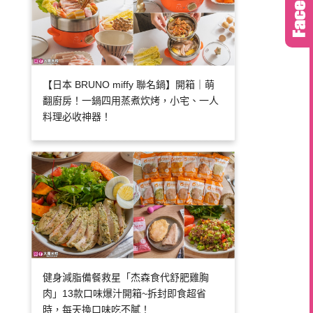
【日本 BRUNO miffy 聯名鍋】開箱｜萌
翻廚房！一鍋四用蒸煮炊烤，小宅、一人
料理必收神器！
健身減脂備餐救星「杰森食代舒肥雞胸
肉」13款口味爆汁開箱~拆封即食超省
時，每天換口味吃不膩！