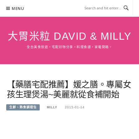
Skip
MENU
to
content
大胃米粒 DAVID & MILLY
全台美食旅遊。宅配好物分享。料理食譜。家電開箱。
【藥膳宅配推薦】媛之膳。專屬女
孩生理煲湯~美麗就從食補開始
生鮮、熟食調理包
MILLY
2015-01-14