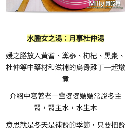
水腫女之湯：月事杜仲湯
媛之膳放入黃耆、黨蔘、枸杞、黑棗、
杜仲等中藥材和滋補的烏骨雞丁一起燉
煮
介紹中寫著老一輩婆婆媽媽常說冬主
腎，腎主水，水生木
意思就是冬天是補腎的季節，只要把腎