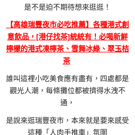
是不是迫不期待想來逛逛！
【高雄瑞豐夜市必吃推薦】各種港式創
意飲品，[港仔找茶]統統有！必喝新鮮
檸檬的港式凍檸茶、雪舞冰綠、翠玉桔
茶
誰叫這裡小吃美食應有盡有，四處都是
觀光人潮，每條攤位都被擠得水洩不
通，
是說來逛瑞豐夜市，本來就是要來感受
這種「人肉手推車」氛圍