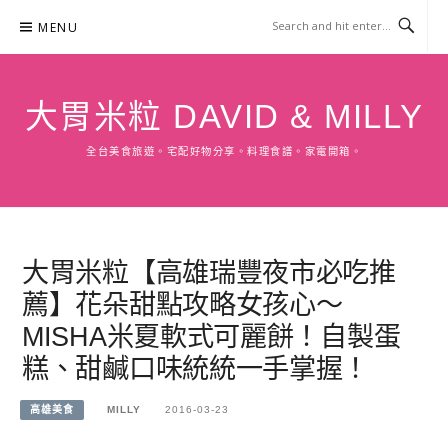
Skip
MENU
to
content
大胃米粒 DAVID & MILLY
全台美食旅遊。宅配好物分享。料理食譜。家電開箱。
大胃米粒【高雄瑞豐夜市必吃推
薦】花朵甜點攻略女孩心～
MISHA米夏軟式可麗餅！自製蛋
糕、甜鹹口味統統一手掌握！
高雄美食
MILLY
2016-03-23